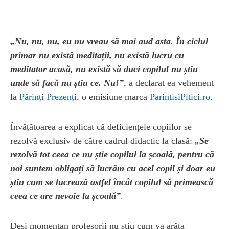
„Nu, nu, nu, eu nu vreau să mai aud asta. În ciclul
primar nu există meditații, nu există lucru cu
meditator acasă, nu există să duci copilul nu știu
unde să facă nu știu ce. Nu!”
, a declarat ea vehement
la
Părinți Prezenți
, o emisiune marca
ParintisiPitici.ro
.
Învățătoarea a explicat că deficiențele copiilor se
rezolvă exclusiv de către cadrul didactic la clasă:
„Se
rezolvă tot ceea ce nu știe copilul la școală, pentru că
noi suntem obligați să lucrăm cu acel copil și doar eu
știu cum se lucrează astfel încât copilul să primească
ceea ce are nevoie la școală”
.
Deși momentan profesorii nu știu cum va arăta