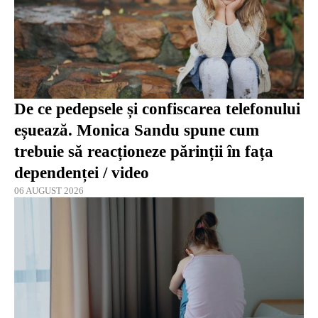
De ce pedepsele și confiscarea telefonului
eșuează. Monica Sandu spune cum
trebuie să reacționeze părinții în fața
dependenței / video
06 AUGUST 2026