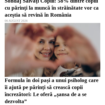
Sondaj Salvaţi Copiii: 58% dintre copiii
cu părinţi la muncă în străinătate vor ca
aceştia să revină în România
06 AUGUST 2026
Formula în doi pași a unui psiholog care
îi ajută pe părinți să crească copii
încrezători: Le oferă „șansa de a se
dezvolta”