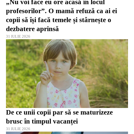
„Nu voi face eu ore acasă în locul
profesorilor”. O mamă refuză ca ai ei
copii să își facă temele și stârnește o
dezbatere aprinsă
31 IULIE 2026
De ce unii copii par să se maturizeze
brusc în timpul vacanței
31 IULIE 2026