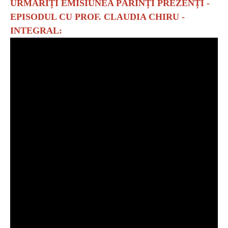
URMĂRIȚI EMISIUNEA PĂRINȚI PREZENȚI -
EPISODUL CU PROF. CLAUDIA CHIRU -
INTEGRAL: