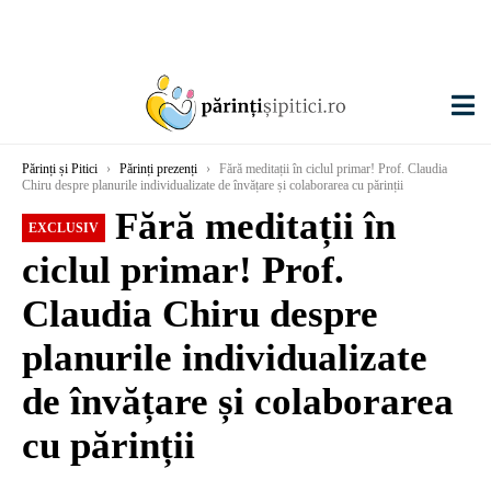
Părinți și Pitici
›
Părinți prezenți
›
Fără meditații în ciclul primar! Prof. Claudia
Chiru despre planurile individualizate de învățare și colaborarea cu părinții
Fără meditații în
EXCLUSIV
ciclul primar! Prof.
Claudia Chiru despre
planurile individualizate
de învățare și colaborarea
cu părinții