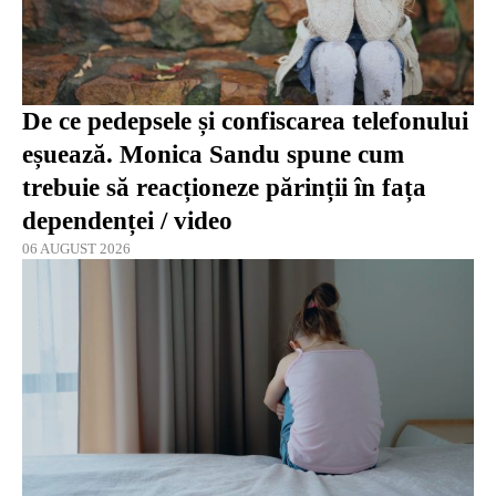
De ce pedepsele și confiscarea telefonului
eșuează. Monica Sandu spune cum
trebuie să reacționeze părinții în fața
dependenței / video
06 AUGUST 2026