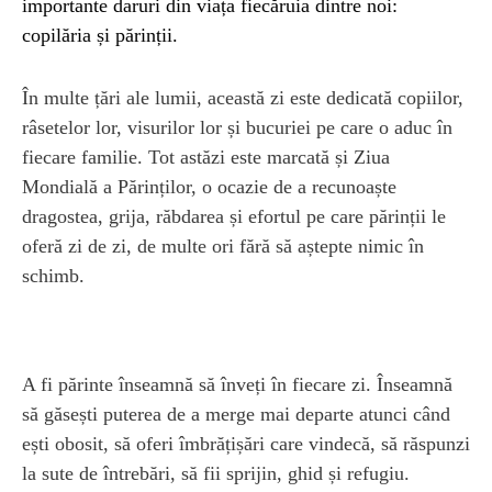
importante daruri din viața fiecăruia dintre noi:
copilăria și părinții.
În multe țări ale lumii, această zi este dedicată copiilor,
râsetelor lor, visurilor lor și bucuriei pe care o aduc în
fiecare familie. Tot astăzi este marcată și Ziua
Mondială a Părinților, o ocazie de a recunoaște
dragostea, grija, răbdarea și efortul pe care părinții le
oferă zi de zi, de multe ori fără să aștepte nimic în
schimb.
A fi părinte înseamnă să înveți în fiecare zi. Înseamnă
să găsești puterea de a merge mai departe atunci când
ești obosit, să oferi îmbrățișări care vindecă, să răspunzi
la sute de întrebări, să fii sprijin, ghid și refugiu.