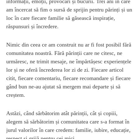
informații, emoții, provocări și bucurii. Trei ani în care
am încercat să fim o sursă de sprijin pentru părinți și un
loc în care fiecare familie să găsească inspirație,
răspunsuri și încredere.
Nimic din ceea ce am construit nu ar fi fost posibil fără
comunitatea noastră. Fără părinții care ne citesc, ne
urmăresc, ne trimit mesaje, ne împărtășesc experiențele
lor și ne oferă încrederea lor zi de zi. Fiecare articol
citit, fiecare comentariu, fiecare recomandare și fiecare
gând bun ne-au ajutat să mergem mai departe și să
creștem.
Astăzi, când sărbătorim atât părinții, cât și copiii,
alegem să sărbătorim și comunitatea care s-a format în
jurul valorilor în care credem: familie, iubire, educație,
respect și grijă pentru cei mici.