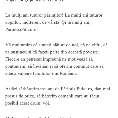
La mulți ani tuturor părinților! La mulți ani tuturor
copiilor, indiferent de vârstă! Și la mulți ani,
PărințișiPitici.ro!
Vă mulțumim că sunteți alături de noi, că ne citiți, că
ne susțineți și că faceți parte din această poveste.
Fiecare an petrecut împreună ne motivează să
continuăm, să învățăm și să oferim conținut care să
aducă valoare familiilor din România.
Astăzi sărbătorim trei ani de PărințișiPitici.ro, dar, mai
presus de orice, sărbătorim oamenii care au făcut
posibil acest drum: voi.