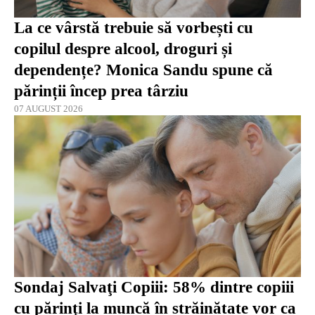
La ce vârstă trebuie să vorbești cu
copilul despre alcool, droguri și
dependențe? Monica Sandu spune că
părinții încep prea târziu
07 AUGUST 2026
Sondaj Salvaţi Copiii: 58% dintre copiii
cu părinţi la muncă în străinătate vor ca