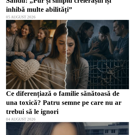
Sandu: „Pur și simplu creierașul își
inhibă multe abilități”
05 AUGUST 2026
Ce diferențiază o familie sănătoasă de
una toxică? Patru semne pe care nu ar
trebui să le ignori
04 AUGUST 2026