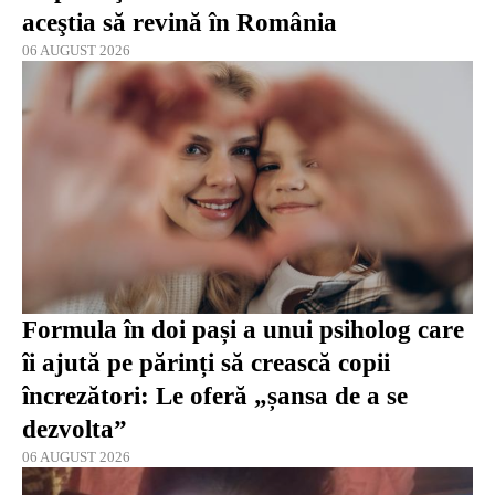
aceştia să revină în România
06 AUGUST 2026
Formula în doi pași a unui psiholog care
îi ajută pe părinți să crească copii
încrezători: Le oferă „șansa de a se
dezvolta”
06 AUGUST 2026