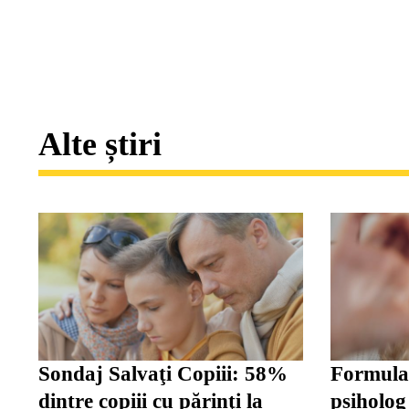
Alte știri
Sondaj Salvaţi Copiii: 58%
Formula 
dintre copiii cu părinţi la
psiholog 