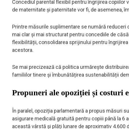
Concediul parental flexibil pentru îngrijirea copiilor 
de maternitate și paternitate vor fi, de asemenea, îm
Printre măsurile suplimentare se numără reduceri de 
mai clar și mai structurat pentru concediile de căsăt
flexibilității, consolidarea sprijinului pentru îngrijire
acestora.
Se mai precizează că politica urmărește distribuirea 
familiilor tinere și îmbunătățirea sustenabilității d
Propuneri ale opoziției și costuri 
În paralel, opoziția parlamentară a propus măsuri s
asigurare medicală gratuită pentru copiii până la 6 a
această vârstă și plăți lunare de aproximativ 4.600 