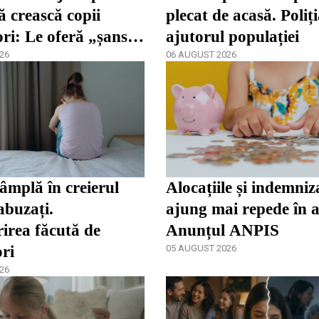
ă crească copii
plecat de acasă. Poliț
ori: Le oferă „șansa
ajutorul populației
dezvolta”
26
06 AUGUST 2026
tâmplă în creierul
Alocațiile și indemniza
abuzați.
ajung mai repede în 
irea făcută de
Anunțul ANPIS
ori
05 AUGUST 2026
26