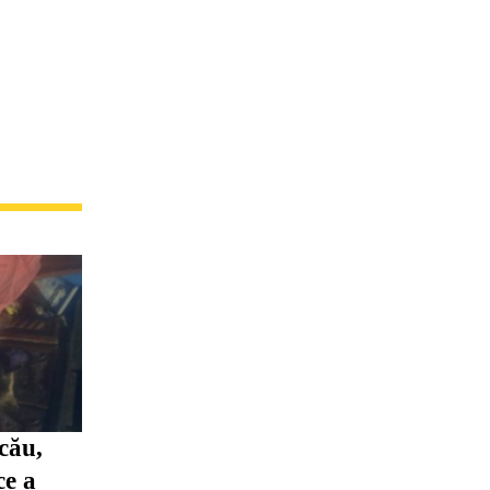
cău,
ce a