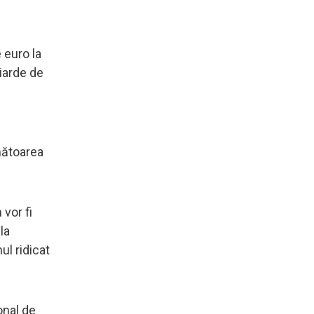
 euro la
liarde de
mătoarea
vor fi
la
ul ridicat
onal de