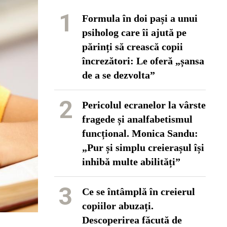
1
Formula în doi pași a unui
psiholog care îi ajută pe
părinți să crească copii
încrezători: Le oferă „șansa
de a se dezvolta”
2
Pericolul ecranelor la vârste
fragede și analfabetismul
funcțional. Monica Sandu:
„Pur și simplu creierașul își
inhibă multe abilități”
3
Ce se întâmplă în creierul
copiilor abuzați.
Descoperirea făcută de