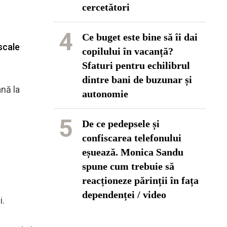
cercetători
4
Ce buget este bine să îi dai
iscale
copilului în vacanță?
Sfaturi pentru echilibrul
dintre bani de buzunar și
ână la
autonomie
5
De ce pedepsele și
confiscarea telefonului
eșuează. Monica Sandu
spune cum trebuie să
reacționeze părinții în fața
dependenței / video
i.