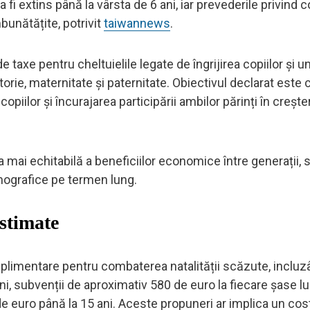
va fi extins până la vârsta de 6 ani, iar prevederile privind 
bunătățite, potrivit
taiwannews
.
taxe pentru cheltuielile legate de îngrijirea copiilor și u
orie, maternitate și paternitate. Obiectivul declarat este 
a copiilor și încurajarea participării ambilor părinți în creșt
mai echitabilă a beneficiilor economice între generații, s
emografice pe termen lung.
estimate
uplimentare pentru combaterea natalității scăzute, inclu
ni, subvenții de aproximativ 580 de euro la fiecare șase lu
de euro până la 15 ani. Aceste propuneri ar implica un cos