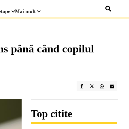
etape
Mai mult
ns până când copilul
Top citite