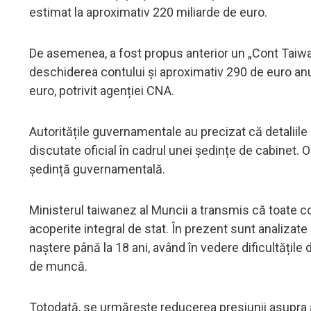
estimat la aproximativ 220 miliarde de euro.
De asemenea, a fost propus anterior un „Cont Taiwan
deschiderea contului și aproximativ 290 de euro anua
euro, potrivit agenției CNA.
Autoritățile guvernamentale au precizat că detaliile 
discutate oficial în cadrul unei ședințe de cabinet.
ședință guvernamentală.
Ministerul taiwanez al Muncii a transmis că toate c
acoperite integral de stat. În prezent sunt analizate
naștere până la 18 ani, având în vedere dificultățile d
de muncă.
Totodată, se urmărește reducerea presiunii asupra an