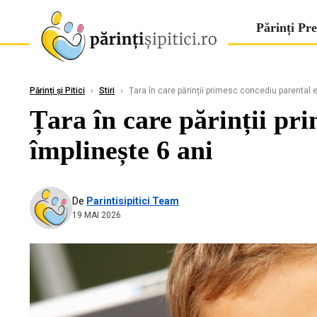
Părinți Pre
Părinți și Pitici
›
Stiri
›
Țara în care părinții primesc concediu parental e
Țara în care părinții pr
împlinește 6 ani
De
Parintisipitici Team
19 MAI 2026