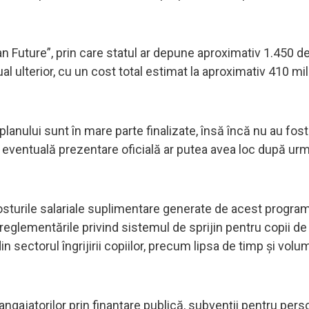
 Future”, prin care statul ar depune aproximativ 1.450 de
l ulterior, cu un cost total estimat la aproximativ 410 mi
planului sunt în mare parte finalizate, însă încă nu au fost
 O eventuală prezentare oficială ar putea avea loc după ur
osturile salariale suplimentare generate de acest program 
 reglementările privind sistemul de sprijin pentru copii de 
in sectorul îngrijirii copiilor, precum lipsa de timp și volum
gajatorilor prin finanțare publică, subvenții pentru pers