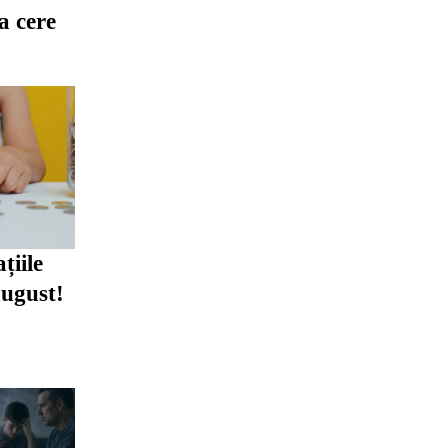
ia cere
țiile
august!