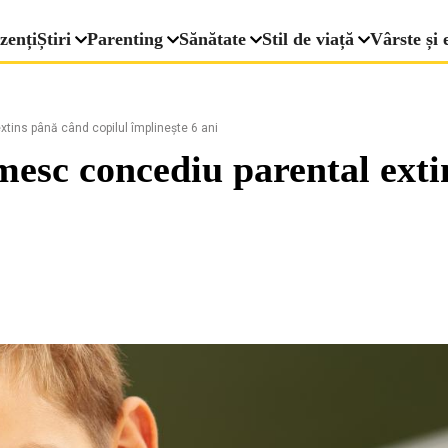
zenți
Știri
Parenting
Sănătate
Stil de viață
Vârste și 
xtins până când copilul împlinește 6 ani
imesc concediu parental exti