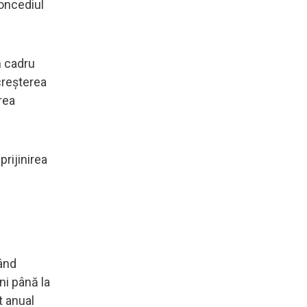
concediul
n cadru
creșterea
erea
prijinirea
zând
ni până la
t anual