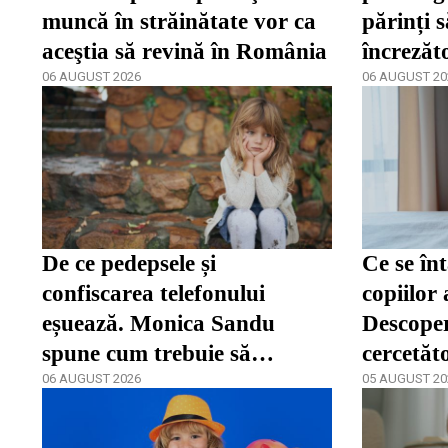
muncă în străinătate vor ca
părinți s
aceştia să revină în România
încrezăt
06 AUGUST 2026
de a se 
06 AUGUST 20
De ce pedepsele și
Ce se în
confiscarea telefonului
copiilor 
eșuează. Monica Sandu
Descoper
spune cum trebuie să
cercetăt
reacționeze părinții în fața
06 AUGUST 2026
05 AUGUST 20
dependenței / video