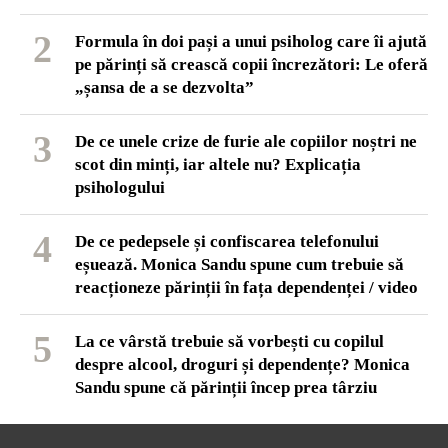
2
Formula în doi pași a unui psiholog care îi ajută
pe părinți să crească copii încrezători: Le oferă
„șansa de a se dezvolta”
3
De ce unele crize de furie ale copiilor noștri ne
scot din minți, iar altele nu? Explicația
psihologului
4
De ce pedepsele și confiscarea telefonului
eșuează. Monica Sandu spune cum trebuie să
reacționeze părinții în fața dependenței / video
5
La ce vârstă trebuie să vorbești cu copilul
despre alcool, droguri și dependențe? Monica
Sandu spune că părinții încep prea târziu