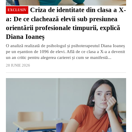
Criza de identitate din clasa a X-
EXCLUSIV
a: De ce clachează elevii sub presiunea
orientării profesionale timpurii, explică
Diana Ioaneș
O analiză realizată de psihologul și psihoterapeutul Diana Ioaneș
pe un eșantion de 1096 de elevi. Află de ce clasa a X-a a devenit
un an critic pentru alegerea carierei și cum se manifestă...
28 IUNIE 2026
EXCLUSIV