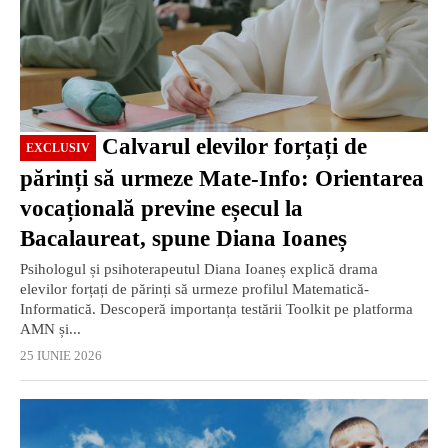
Calvarul elevilor forțați de
EXCLUSIV
părinți să urmeze Mate-Info: Orientarea
vocațională previne eșecul la
Bacalaureat, spune Diana Ioaneș
Psihologul și psihoterapeutul Diana Ioaneș explică drama
elevilor forțați de părinți să urmeze profilul Matematică-
Informatică. Descoperă importanța testării Toolkit pe platforma
AMN și...
25 IUNIE 2026
EXCLUSIV