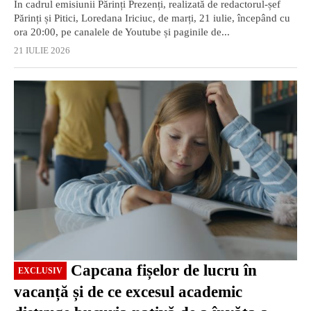
În cadrul emisiunii Părinți Prezenți, realizată de redactorul-șef
Părinți și Pitici, Loredana Iriciuc, de marți, 21 iulie, începând cu
ora 20:00, pe canalele de Youtube și paginile de...
21 IULIE 2026
EXCLUSIV
Capcana fișelor de lucru în
EXCLUSIV
vacanță și de ce excesul academic