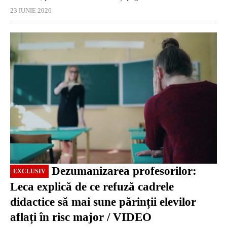
23 IUNIE 2026
EXCLUSIV
Dezumanizarea profesorilor:
EXCLUSIV
Leca explică de ce refuză cadrele
didactice să mai sune părinții elevilor
aflați în risc major / VIDEO