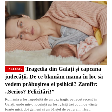
EXCLUSIV
Tragedia din Galați și capcana
EXCLUSIV
judecății. De ce blamăm mama în loc să
vedem prăbușirea ei psihică? Zamfir:
„Serios? Felicitări!”
România a fost zguduită de un caz tragic petrecut recent în
Galați, unde într-o locuință au fost găsiți trei copii de vârste
foarte mici, doi gemeni și un băiețel de patru ani, lăsați...