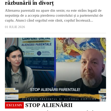
răzbunării în divorț
Alienarea parentală nu apare din senin; ea este strâns legată de
neputința de a accepta pierderea controlului și a partenerului de
cuplu. Atunci când orgoliul este rănit, copilul încetează...
01 IULIE 2026
EXCLUSIV
STOP ALIENĂRII
EXCLUSIV