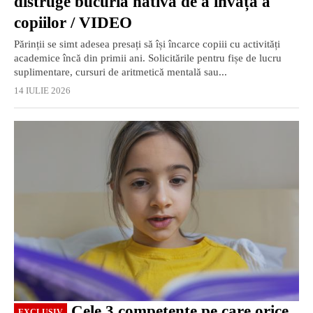
distruge bucuria nativă de a învăța a
copiilor / VIDEO
Părinții se simt adesea presați să își încarce copiii cu activități
academice încă din primii ani. Solicitările pentru fișe de lucru
suplimentare, cursuri de aritmetică mentală sau...
14 IULIE 2026
EXCLUSIV
Cele 3 competențe pe care orice
EXCLUSIV