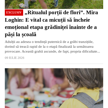
„Ritualul porții de flori”. Mira
EXCLUSIV
Loghin: E vital ca micuții să încheie
emoțional etapa grădiniței înainte de a
păși la școală
Adulții au adesea o tendință puternică de a grăbi tranzițiile,
dorind să treacă rapid de la o etapă finalizată la următoarea
provocare. Această grabă ascunde, de fapt, propria dificultate...
09 IULIE 2026
EXCLUSIV