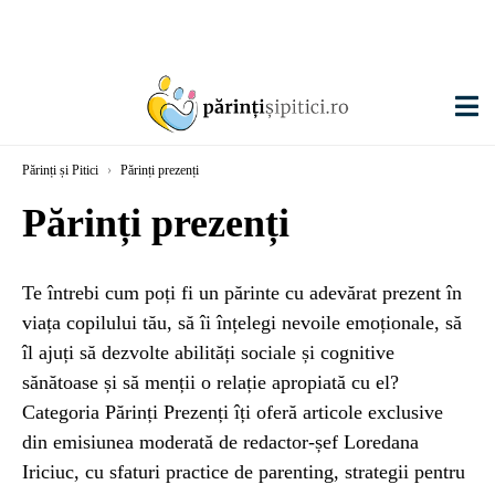
Părinți și Pitici
›
Părinți prezenți
Părinți prezenți
Te întrebi cum poți fi un părinte cu adevărat prezent în
viața copilului tău, să îi înțelegi nevoile emoționale, să
îl ajuți să dezvolte abilități sociale și cognitive
sănătoase și să menții o relație apropiată cu el?
Categoria Părinți Prezenți îți oferă articole exclusive
din emisiunea moderată de redactor-șef Loredana
Iriciuc, cu sfaturi practice de parenting, strategii pentru