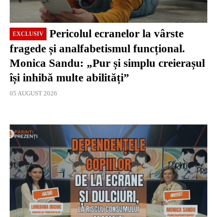
Pericolul ecranelor la vârste
EXCLUSIV
fragede și analfabetismul funcțional.
Monica Sandu: „Pur și simplu creierașul
își inhibă multe abilități”
05 AUGUST 2026
EXCLUSIV