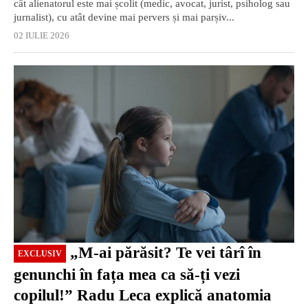
cât alienatorul este mai școlit (medic, avocat, jurist, psiholog sau
jurnalist), cu atât devine mai pervers și mai parșiv...
02 IULIE 2026
EXCLUSIV
„M-ai părăsit? Te vei târî în
EXCLUSIV
genunchi în fața mea ca să-ți vezi
copilul!” Radu Leca explică anatomia