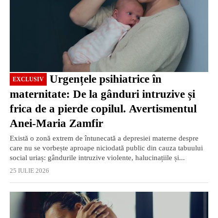
Urgențele psihiatrice în
EXCLUSIV
maternitate: De la gânduri intruzive și
frica de a pierde copilul. Avertismentul
Anei-Maria Zamfir
Există o zonă extrem de întunecată a depresiei materne despre
care nu se vorbește aproape niciodată public din cauza tabuului
social uriaș: gândurile intruzive violente, halucinațiile și...
25 IULIE 2026
EXCLUSIV