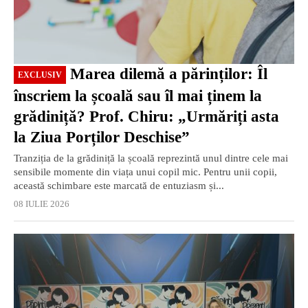
Marea dilemă a părinților: Îl
EXCLUSIV
înscriem la școală sau îl mai ținem la
grădiniță? Prof. Chiru: „Urmăriți asta
la Ziua Porților Deschise”
Tranziția de la grădiniță la școală reprezintă unul dintre cele mai
sensibile momente din viața unui copil mic. Pentru unii copii,
această schimbare este marcată de entuziasm și...
08 IULIE 2026
EXCLUSIV