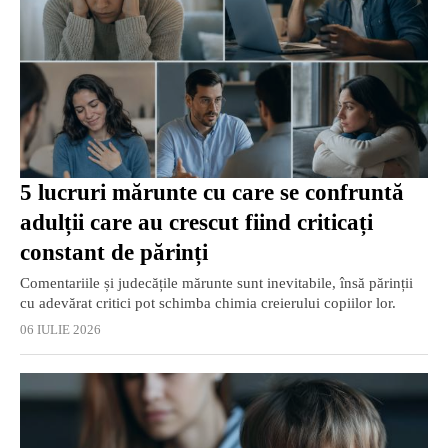
5 lucruri mărunte cu care se confruntă
adulții care au crescut fiind criticați
constant de părinți
Comentariile și judecățile mărunte sunt inevitabile, însă părinții
cu adevărat critici pot schimba chimia creierului copiilor lor.
06 IULIE 2026
EXCLUSIV