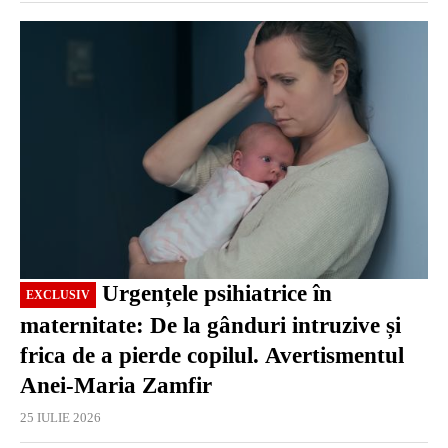
EXCLUSIV
Urgențele psihiatrice în
EXCLUSIV
maternitate: De la gânduri intruzive și
frica de a pierde copilul. Avertismentul
Anei-Maria Zamfir
25 IULIE 2026