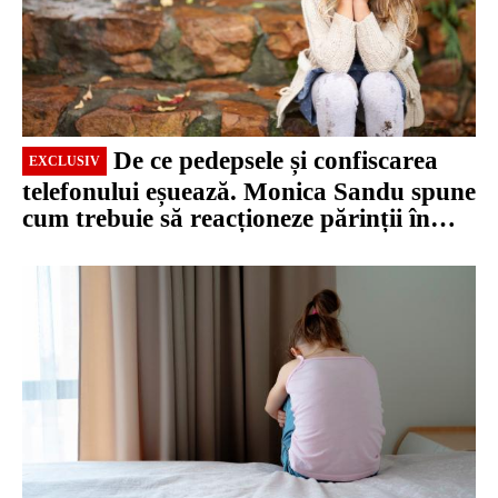
De ce pedepsele și confiscarea
EXCLUSIV
telefonului eșuează. Monica Sandu spune
cum trebuie să reacționeze părinții în
fața dependenței / video