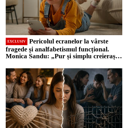
Pericolul ecranelor la vârste
EXCLUSIV
fragede și analfabetismul funcțional.
Monica Sandu: „Pur și simplu creierașul
își inhibă multe abilități”