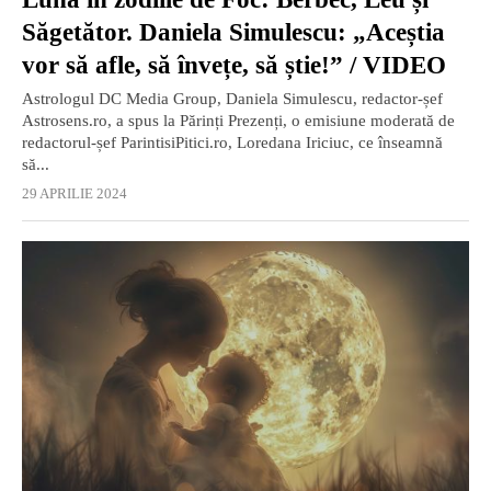
Săgetător. Daniela Simulescu: „Aceștia
vor să afle, să învețe, să știe!” / VIDEO
Astrologul DC Media Group, Daniela Simulescu, redactor-șef
Astrosens.ro, a spus la Părinți Prezenți, o emisiune moderată de
redactorul-șef ParintisiPitici.ro, Loredana Iriciuc, ce înseamnă
să...
29 APRILIE 2024
EXCLUSIV