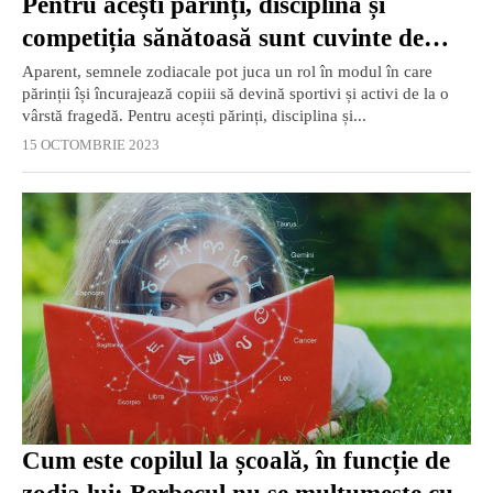
Pentru acești părinți, disciplina și
competiția sănătoasă sunt cuvinte de
ordine
Aparent, semnele zodiacale pot juca un rol în modul în care
părinții își încurajează copiii să devină sportivi și activi de la o
vârstă fragedă. Pentru acești părinți, disciplina și...
15 OCTOMBRIE 2023
Cum este copilul la școală, în funcție de