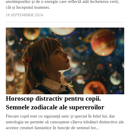
anotimpurilor și de o energie care reflectă atât încheierea verii,
cât și începutul toamnei.
18 SEPTEMBRIE 2024
Horoscop distractiv pentru copii.
Semnele zodiacale ale supereroilor
Fiecare copil este cu siguranță unic și special în felul lui, dar
astrologia ne permite să cunoaștem câteva trăsături distinctive ale
acestor creaturi fantastice în funcție de semnul lor...