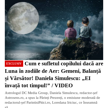
EXCLUSIV
Cum e sufletul copilului dacă are
EXCLUSIV
Luna în zodiile de Aer: Gemeni, Balanță
și Vărsător! Daniela Simulescu: „EI
învață tot timpul!” / VIDEO
Astrologul DC Media Group, Daniela Simulescu, redactor-șef
Astrosens.ro, a spus la Părinți Prezenți, o emisiune moderată de
redactorul-șef ParintisiPitici.ro, Loredana Iriciuc, ce înseamnă
să...