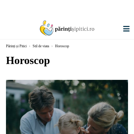
Părinți și Pitici
›
Stil de viata
›
Horoscop
Horoscop