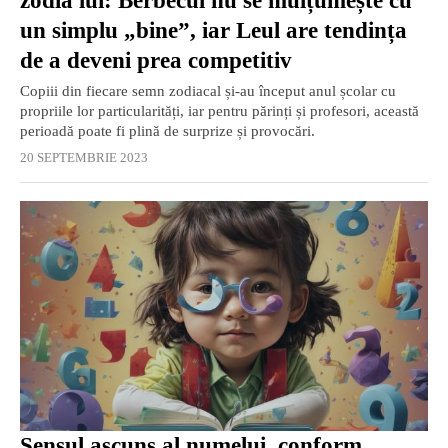
zodia lui: Berbecul nu se mulțumește cu
un simplu „bine”, iar Leul are tendința
de a deveni prea competitiv
Copiii din fiecare semn zodiacal și-au început anul școlar cu
propriile lor particularități, iar pentru părinți și profesori, această
perioadă poate fi plină de surprize și provocări.
20 SEPTEMBRIE 2023
Sensul ascuns al numelui, conform