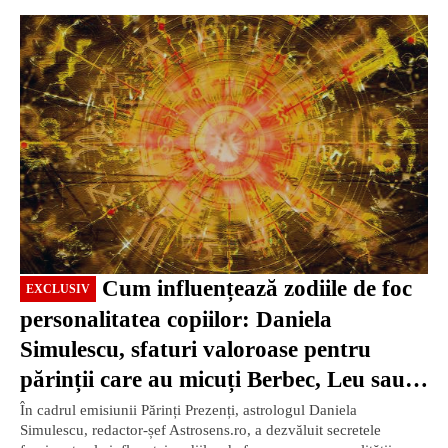
EXCLUSIV
Cum influențează zodiile de foc
EXCLUSIV
personalitatea copiilor: Daniela
Simulescu, sfaturi valoroase pentru
părinții care au micuți Berbec, Leu sau
Săgetător (Partea 1)
În cadrul emisiunii Părinți Prezenți, astrologul Daniela
Simulescu, redactor-șef Astrosens.ro, a dezvăluit secretele