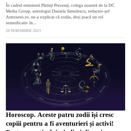
totul!” / VIDEO
În cadrul emisiunii Părinți Prezenți, colega noastră de la DC
Media Group, astrologul Daniela Simulescu, redactor-șef
Astrosens.ro, ne-a explicat că zodia, deși joacă un rol
semnificativ în...
26 NOIEMBRIE 2023
Horoscop. Aceste patru zodii își cresc
copiii pentru a fi aventurieri și activi!