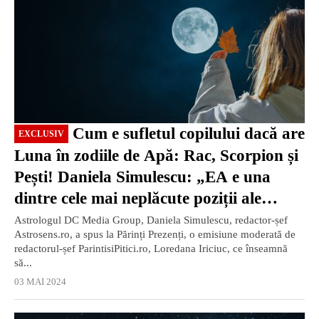
Cum e sufletul copilului dacă are
EXCLUSIV
Luna în zodiile de Apă: Rac, Scorpion și
Pești! Daniela Simulescu: „EA e una
dintre cele mai neplăcute poziții ale
Lunii” / VIDEO
Astrologul DC Media Group, Daniela Simulescu, redactor-șef
Astrosens.ro, a spus la Părinți Prezenți, o emisiune moderată de
redactorul-șef ParintisiPitici.ro, Loredana Iriciuc, ce înseamnă
să...
03 MAI 2024