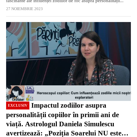
fascinante ale influenței zodiilor de foc asupra personalității...
27 NOIEMBRIE 2023
EXCLUSIV
Impactul zodiilor asupra
EXCLUSIV
personalității copiilor în primii ani de
viață. Astrologul Daniela Simulescu
avertizează: „Poziția Soarelui NU este