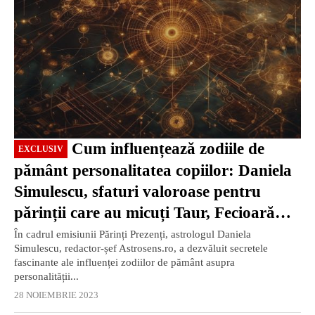
Cum influențează zodiile de
EXCLUSIV
pământ personalitatea copiilor: Daniela
Simulescu, sfaturi valoroase pentru
părinții care au micuți Taur, Fecioară
sau Capricorn (Partea 2)
În cadrul emisiunii Părinți Prezenți, astrologul Daniela
Simulescu, redactor-șef Astrosens.ro, a dezvăluit secretele
fascinante ale influenței zodiilor de pământ asupra
personalității...
28 NOIEMBRIE 2023