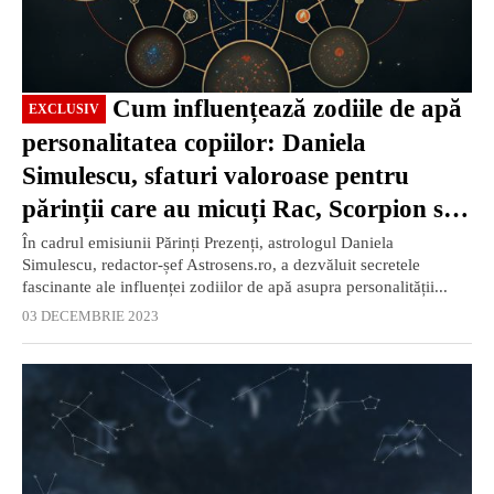
Cum influențează zodiile de apă
EXCLUSIV
personalitatea copiilor: Daniela
Simulescu, sfaturi valoroase pentru
părinții care au micuți Rac, Scorpion sau
Pești (Partea 4)
În cadrul emisiunii Părinți Prezenți, astrologul Daniela
Simulescu, redactor-șef Astrosens.ro, a dezvăluit secretele
fascinante ale influenței zodiilor de apă asupra personalității...
03 DECEMBRIE 2023
EXCLUSIV