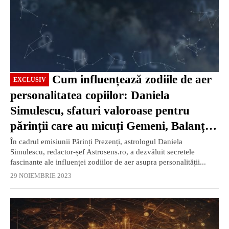
Cum influențează zodiile de aer
EXCLUSIV
personalitatea copiilor: Daniela
Simulescu, sfaturi valoroase pentru
părinții care au micuți Gemeni, Balanță
sau Vărsător (Partea 3)
În cadrul emisiunii Părinți Prezenți, astrologul Daniela
Simulescu, redactor-șef Astrosens.ro, a dezvăluit secretele
fascinante ale influenței zodiilor de aer asupra personalității...
29 NOIEMBRIE 2023
EXCLUSIV