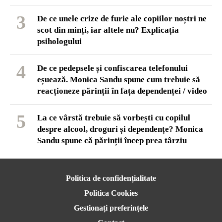
3
De ce unele crize de furie ale copiilor noștri ne
scot din minți, iar altele nu? Explicația
psihologului
4
De ce pedepsele și confiscarea telefonului
eșuează. Monica Sandu spune cum trebuie să
reacționeze părinții în fața dependenței / video
5
La ce vârstă trebuie să vorbești cu copilul
despre alcool, droguri și dependențe? Monica
Sandu spune că părinții încep prea târziu
Politica de confidențialitate
Politica Cookies
Gestionați preferințele