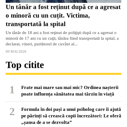
Un tânăr a fost reținut după ce a agresat
o minoră cu un cuțit. Victima,
transportată la spital
Un tânăr de 18 ani a fost reţinut de poliţişti după ce a agresat o
minoră de 17 ani cu un cuţit, tânăra fiind transportată la spital, a
declarat, vineri, purtătorul de cuvânt al...
09 MAI 2026
Top citite
1
Frate mai mare sau mai mic? Ordinea nașterii
poate influența sănătatea mai târziu în viață
2
Formula în doi pași a unui psiholog care îi ajută
pe părinți să crească copii încrezători: Le oferă
„șansa de a se dezvolta”