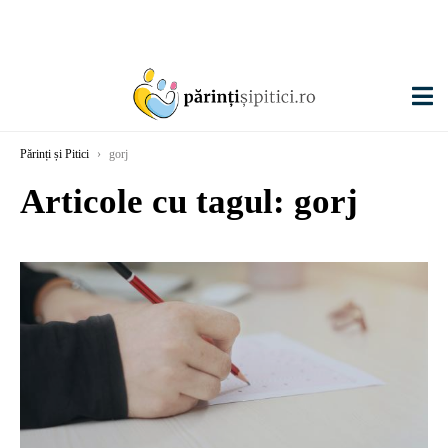
Părinți și Pitici
›
gorj
Articole cu tagul: gorj