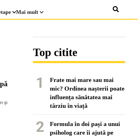
etape
Mai mult
Top citite
1
Frate mai mare sau mai
upă
mic? Ordinea nașterii poate
influența sănătatea mai
n și
târziu în viață
2
Formula în doi pași a unui
psiholog care îi ajută pe