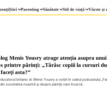
zenți
Știri
Parenting
Sănătate
Stil de viață
Vârste și 
log Menis Yousry atrage atenția asupra unui
s printre părinți: „Târăsc copiii la cursuri d
 faceți asta?”
educatorul britanic dr. Menis Yousry a vorbit în cadrul podcastului „Fai
in societatea noastră și despre părinții care încarcă...