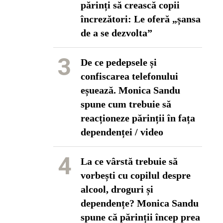
părinți să crească copii
încrezători: Le oferă „șansa
de a se dezvolta”
3
De ce pedepsele și
confiscarea telefonului
eșuează. Monica Sandu
spune cum trebuie să
reacționeze părinții în fața
dependenței / video
4
La ce vârstă trebuie să
vorbești cu copilul despre
alcool, droguri și
dependențe? Monica Sandu
spune că părinții încep prea