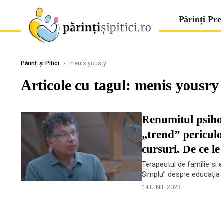
Părinți Pre
Părinți și Pitici
›
menis yousry
Articole cu tagul: menis yousry
Renumitul psiho
„trend” periculo
cursuri. De ce le
Terapeutul de familie si 
Simplu” despre educația d
14 IUNIE 2023