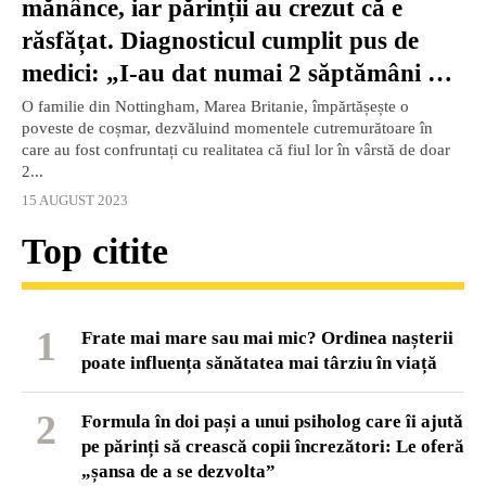
mănânce, iar părinții au crezut că e
răsfățat. Diagnosticul cumplit pus de
medici: „I-au dat numai 2 săptămâni de
trăit”
O familie din Nottingham, Marea Britanie, împărtășește o
poveste de coșmar, dezvăluind momentele cutremurătoare în
care au fost confruntați cu realitatea că fiul lor în vârstă de doar
2...
15 AUGUST 2023
Top citite
1
Frate mai mare sau mai mic? Ordinea nașterii
poate influența sănătatea mai târziu în viață
2
Formula în doi pași a unui psiholog care îi ajută
pe părinți să crească copii încrezători: Le oferă
„șansa de a se dezvolta”