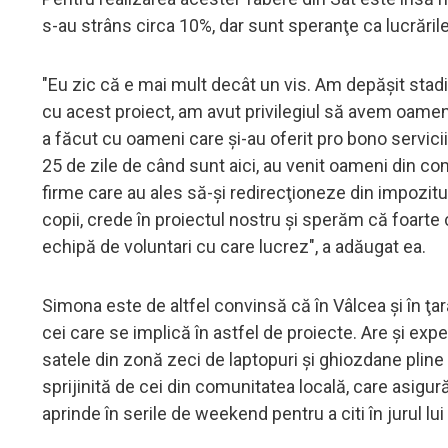
s-au strâns circa 10%, dar sunt speranţe ca lucrări
"Eu zic că e mai mult decât un vis. Am depăşit stadi
cu acest proiect, am avut privilegiul să avem oamen
a făcut cu oameni care şi-au oferit pro bono serviciile
25 de zile de când sunt aici, au venit oameni din co
firme care au ales să-şi redirecţioneze din impozitul
copii, crede în proiectul nostru şi sperăm că foart
echipă de voluntari cu care lucrez", a adăugat ea.
Simona este de altfel convinsă că în Vâlcea şi în ţ
cei care se implică în astfel de proiecte. Are şi exp
satele din zonă zeci de laptopuri şi ghiozdane pline 
sprijinită de cei din comunitatea locală, care asigur
aprinde în serile de weekend pentru a citi în jurul lu