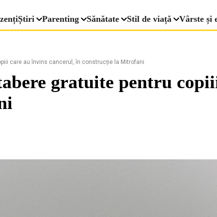
zenți
Știri
Parenting
Sănătate
Stil de viață
Vârste și 
iii care au învins cancerul, în construcție la Mitrofani
abere gratuite pentru copii
ni