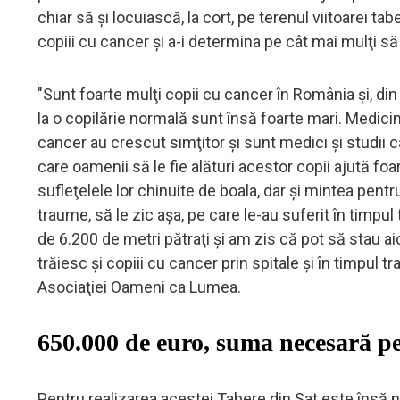
chiar să şi locuiască, la cort, pe terenul viitoarei tab
copiii cu cancer şi a-i determina pe cât mai mulţi să
"Sunt foarte mulţi copii cu cancer în România şi, di
la o copilărie normală sunt însă foarte mari. Medicin
cancer au crescut simţitor şi sunt medici şi studii 
care oamenii să le fie alături acestor copii ajută foa
sufleţelele lor chinuite de boala, dar şi mintea pent
traume, să le zic aşa, pe care le-au suferit în timpu
de 6.200 de metri pătraţi şi am zis că pot să stau ai
trăiesc şi copiii cu cancer prin spitale şi în timpul 
Asociaţiei Oameni ca Lumea.
650.000 de euro, suma necesară pe
Pentru realizarea acestei Tabere din Sat este însă