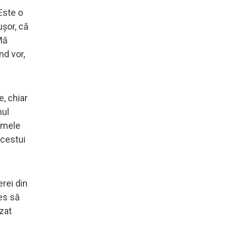
 Este o
uşor, că
Mă
nd vor,
, chiar
nul
Numele
acestui
rei din
es să
zat