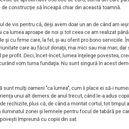
le de construcţie să înceapă chiar din această toamnă.
ul de vis pentru că, deşi avem doar un an de când am ieşi
i ca lumea aproape de noi şi tot ceea ce am realizat pân
 şi cu firme care, la fel, şi-au oferit pro bono serviciile. Î
munitate care au făcut donaţii, mai mici sau mai mari, dar 
 pe profit. Deci, încet-încet, lumea înţelege povestea, cre
e curând vom turna fundaţia. Nu sunt singură în acest de
ară sunt mulţi oameni "ca lumea", cum îi place ei să-i num
erienţa unui alt demers de anul trecut, când le-a adus copii
de rechizite, plus că, de când a montat cortul, tot timpul 
ă iluminatul zonei şi lemnele pentru focul de tabără pe car
i poveşti împreună cu copiii din sat.