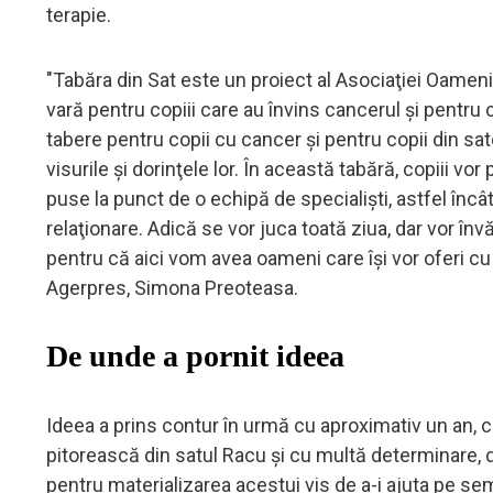
terapie.
"Tabăra din Sat este un proiect al Asociaţiei Oamen
vară pentru copiii care au învins cancerul şi pentru 
tabere pentru copii cu cancer şi pentru copii din sat
visurile şi dorinţele lor. În această tabără, copiii vor
puse la punct de o echipă de specialişti, astfel încât,
relaţionare. Adică se vor juca toată ziua, dar vor învă
pentru că aici vom avea oameni care îşi vor oferi cu 
Agerpres, Simona Preoteasa.
De unde a pornit ideea
Ideea a prins contur în urmă cu aproximativ un an, c
pitorească din satul Racu şi cu multă determinare, da
pentru materializarea acestui vis de a-i ajuta pe se