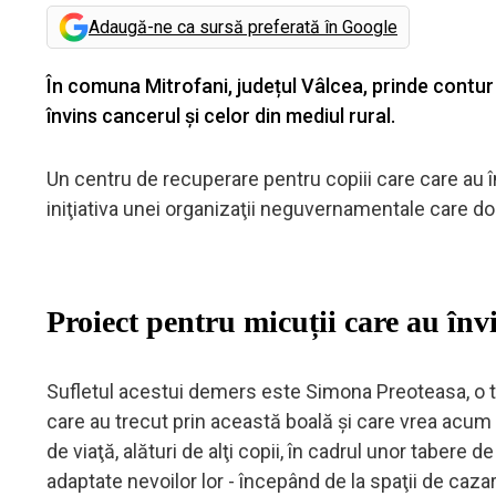
Adaugă-ne ca sursă preferată în Google
În comuna Mitrofani, județul Vâlcea, prinde contur
învins cancerul și celor din mediul rural.
Un centru de recuperare pentru copiii care care au 
iniţiativa unei organizaţii neguvernamentale care dor
Proiect pentru micuții care au înv
Sufletul acestui demers este Simona Preoteasa, o tân
care au trecut prin această boală şi care vrea acum 
de viaţă, alături de alţi copii, în cadrul unor tabere d
adaptate nevoilor lor - începând de la spaţii de caza