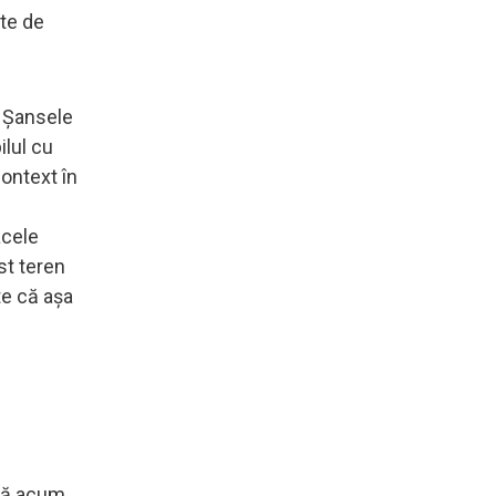
ite de
. Şansele
ilul cu
context în
acele
st teren
te că aşa
ână acum