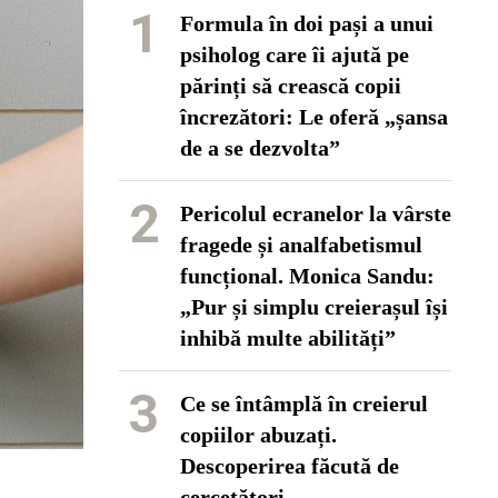
1
Formula în doi pași a unui
psiholog care îi ajută pe
părinți să crească copii
încrezători: Le oferă „șansa
de a se dezvolta”
2
Pericolul ecranelor la vârste
fragede și analfabetismul
funcțional. Monica Sandu:
„Pur și simplu creierașul își
inhibă multe abilități”
3
Ce se întâmplă în creierul
copiilor abuzați.
Descoperirea făcută de
cercetători