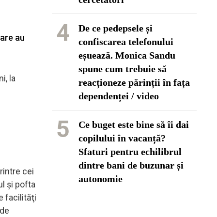
4
De ce pedepsele și
care au
confiscarea telefonului
eșuează. Monica Sandu
spune cum trebuie să
i, la
reacționeze părinții în fața
dependenței / video
5
Ce buget este bine să îi dai
copilului în vacanță?
Sfaturi pentru echilibrul
dintre bani de buzunar și
rintre cei
autonomie
l şi pofta
 facilităţi
 de