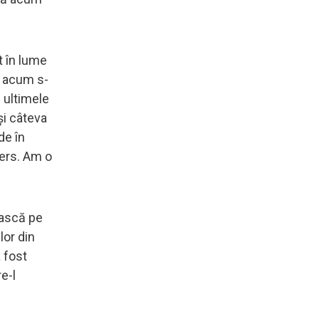
t în lume
ă acum s-
n ultimele
şi câteva
de în
mers. Am o
ească pe
lor din
a fost
e-l