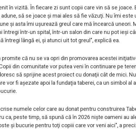
t în vizită. În fiecare zi sunt copii care vin să se joace.
adune, să se joace şi mai ales să fie văzuţi. Nu îmi este 
siune şi asta îmi uşurează greul care mă încearcă uneori. 
 întregi într-un spital, într-un salon din care nu pot ieşi câ
întregi lângă ei, şi atunci uit tot greul", explică ea.
promite că nu se va opri din promovarea acestei iniţiative
 Copii din comunitate vor putea veni în continuare pe tere
re doresc să sprijine acest proiect cu donaţii cât de mici. 
re vor fi aşezate apoi la fundaţia taberei, ca un simbol al 
bucurie.
 scrise numele celor care au donat pentru construirea Tabe
tru ca, peste timp, să spună că în 2026 nişte oameni au al
 şi bucurie pentru toţi copiii care vor veni aici", a preci