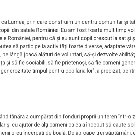
i ca Lumea, prin care construim un centru comunitar şi t
copiii din satele României. Eu am fost foarte mult timp vol
ele României, pentru că şi eu sunt copil crescut la sat şi ş
 putea să participe la activităţi foarte diverse, adaptate vârs
 pe lângă joacă alături de voluntari, să-şi dezvolte abilităţ
ţa şi să fie sociabili, să fie prietenoşi, să fie oameni gener
generozitate timpul pentru copilăria lor", a precizat, pent
ând tânăra a cumpărat din fonduri proprii un teren într-o 
r şi cu ajutor de alţi oameni ca ea a început să caute sol
menii greu încercaţi de boală. De aproape trei săptămâni, 