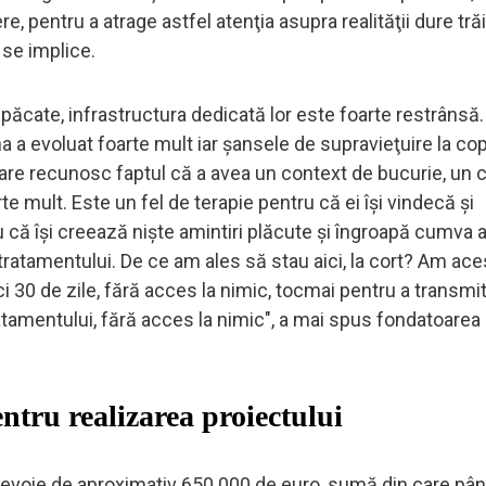
ere, pentru a atrage astfel atenţia asupra realităţii dure tră
 se implice.
n păcate, infrastructura dedicată lor este foarte restrânsă
a a evoluat foarte mult iar şansele de supravieţuire la cop
care recunosc faptul că a avea un context de bucurie, un 
rte mult. Este un fel de terapie pentru că ei îşi vindecă şi
ru că îşi creează nişte amintiri plăcute şi îngroapă cumva 
l tratamentului. De ce am ales să stau aici, la cort? Am ace
ci 30 de zile, fără acces la nimic, tocmai pentru a transmi
tratamentului, fără acces la nimic", a mai spus fondatoarea
ntru realizarea proiectului
 nevoie de aproximativ 650.000 de euro, sumă din care p