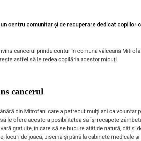
 un centru comunitar și de recuperare dedicat copiilor 
învins cancerul prinde contur în comuna vâlceană Mitrofan
eşte astfel să le redea copilăria acestor micuţi.
ins cancerul
ără din Mitrofani care a petrecut mulţi ani ca voluntar p
să le ofere acestora posibilitatea să îşi recapete zâmbetu
e vară gratuite, în care să se bucure atât de natură, cât şi de
re, locuri de joacă, piscină şi până la cabinete medicale şi