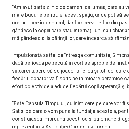
"Am avut parte zilnic de oameni ca lumea, care au veni
mare bucurie pentru ei acest spaţiu, unde pot să se 
nu-mi place întunericul, dar fac ceea ce fac din pa
gândesc la copiii care stau internaţi luni sau chiar ani
mă gândesc şi la părinţii lor, care încearcă să rămână 
Impulsionată astfel de întreaga comunitate, Simona 
dacă perioada petrecută în cort se apropie de final.
viitoarei tabere să se joace, la fel ca şi toţi cei ca
fiecărui donator va fi scris pe inimioare ceramice ca
efort colectiv de a aduce fiecărui copil speranţă şi 
"Este Capsula Timpului, cu inimioare pe care vor fi
Sat şi pe care o vom pune la fundaţia acesteia, pen
construiască împreună acest loc şi să emane dragoste
reprezentanta Asociaţiei Oameni ca Lumea.