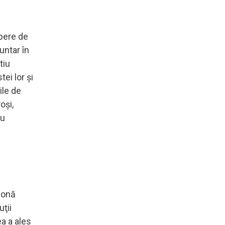
abere de
untar în
tiu
tei lor şi
ile de
oşi,
ru
zonă
uţii
ea a ales