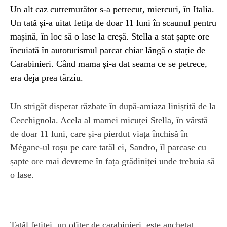
Un alt caz cutremurător s-a petrecut, miercuri, în Italia.
Un tată și-a uitat fetița de doar 11 luni în scaunul pentru
mașină, în loc să o lase la creșă. Stella a stat șapte ore
încuiată în autoturismul parcat chiar lângă o stație de
Carabinieri. Când mama și-a dat seama ce se petrece,
era deja prea târziu.
Un strigăt disperat răzbate în după-amiaza liniștită de la
Cecchignola. Acela al mamei micuței Stella, în vârstă
de doar 11 luni, care și-a pierdut viața închisă în
Mégane-ul roșu pe care tatăl ei, Sandro, îl parcase cu
șapte ore mai devreme în fața grădiniței unde trebuia să
o lase.
Tatăl fetiței, un ofițer de carabinieri, este anchetat