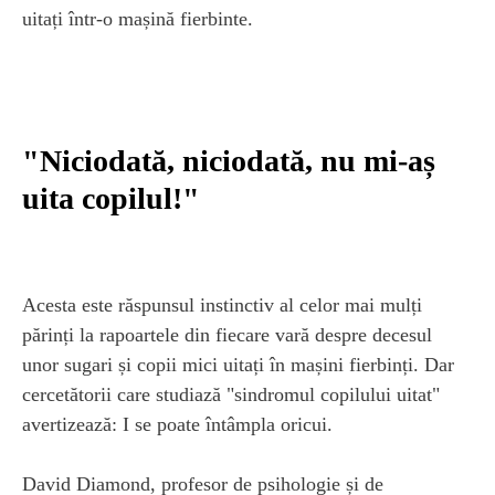
uitați într-o mașină fierbinte.
"Niciodată, niciodată, nu mi-aș
uita copilul!"
Acesta este răspunsul instinctiv al celor mai mulți
părinți la rapoartele din fiecare vară despre decesul
unor sugari și copii mici uitați în mașini fierbinți. Dar
cercetătorii care studiază "sindromul copilului uitat"
avertizează: I se poate întâmpla oricui.
David Diamond, profesor de psihologie și de