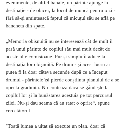
evenimente, de altfel banale, un părinte ajunge la
destinație - de obicei, la locul de muncă pentru o zi -
fără să-și amintească faptul că micuțul său se află pe
bancheta din spate.
„Memoria obișnuită nu se interesează cât de mult îi
pasă unui părinte de copilul său mai mult decât de
aceste alte comisioane. Pur și simplu îi aduce la
destinația lor obișnuită. Pe drum - și acest lucru ar
putea fi la doar câteva secunde după ce a început
drumul - părintele își pierde conștiința planului de a se
opri la grădiniță. Nu contează dacă se gândește la
copilul lor și la bunăstarea acestuia pe tot parcursul
zilei. Nu-și dau seama că au ratat o oprire“, spune
cercetătorul.
"Toată lumea a uitat să execute un plan, doar că