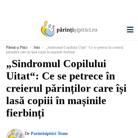
Părinți și Pitici
›
Stiri
›
„Sindromul Copilului Uitat“: Ce se petrece în creierul
părinților care își lasă copiii în mașinile fierbinți
„Sindromul Copilului
Uitat“: Ce se petrece în
creierul părinților care își
lasă copiii în mașinile
fierbinți
De
Parintisipitici Team