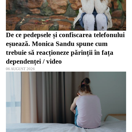
De ce pedepsele și confiscarea telefonului
eșuează. Monica Sandu spune cum
trebuie să reacționeze părinții în fața
dependenței / video
06 AUGUST 2026