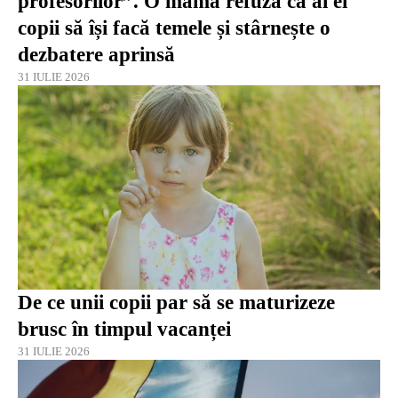
profesorilor”. O mamă refuză ca ai ei
copii să își facă temele și stârnește o
dezbatere aprinsă
31 IULIE 2026
De ce unii copii par să se maturizeze
brusc în timpul vacanței
31 IULIE 2026