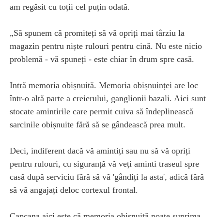
am regăsit cu toții cel puțin odată.
„Să spunem că promiteți să vă opriți mai târziu la
magazin pentru niște rulouri pentru cină. Nu este nicio
problemă - vă spuneți - este chiar în drum spre casă.
Intră memoria obișnuită. Memoria obișnuinței are loc
într-o altă parte a creierului, ganglionii bazali. Aici sunt
stocate amintirile care permit cuiva să îndeplinească
sarcinile obișnuite fără să se gândească prea mult.
Deci, indiferent dacă vă amintiți sau nu să vă opriți
pentru rulouri, cu siguranță vă veți aminti traseul spre
casă după serviciu fără să vă 'gândiți la asta', adică fără
să vă angajați deloc cortexul frontal.
Capcana aici este că memoria obișnuită poate suprima