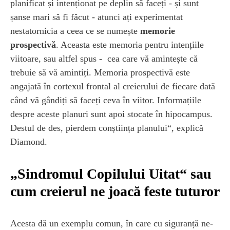
planificat și intenționat pe deplin să faceți - și sunt
șanse mari să fi făcut - atunci ați experimentat
nestatornicia a ceea ce se numește
memorie
prospectivă
. Aceasta este memoria pentru intențiile
viitoare, sau altfel spus - cea care vă amintește că
trebuie să vă amintiți. Memoria prospectivă este
angajată în cortexul frontal al creierului de fiecare dată
când vă gândiți să faceți ceva în viitor. Informațiile
despre aceste planuri sunt apoi stocate în hipocampus.
Destul de des, pierdem conștiința planului“, explică
Diamond.
„Sindromul Copilului Uitat“ sau
cum creierul ne joacă feste tuturor
Acesta dă un exemplu comun, în care cu siguranță ne-