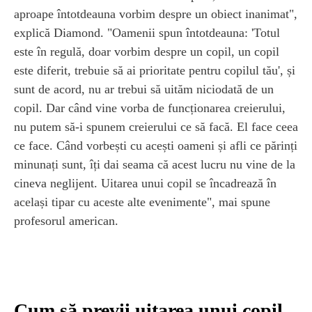
aproape întotdeauna vorbim despre un obiect inanimat",
explică Diamond. "Oamenii spun întotdeauna: 'Totul
este în regulă, doar vorbim despre un copil, un copil
este diferit, trebuie să ai prioritate pentru copilul tău', și
sunt de acord, nu ar trebui să uităm niciodată de un
copil. Dar când vine vorba de funcționarea creierului,
nu putem să-i spunem creierului ce să facă. El face ceea
ce face. Când vorbești cu acești oameni și afli ce părinți
minunați sunt, îți dai seama că acest lucru nu vine de la
cineva neglijent. Uitarea unui copil se încadrează în
același tipar cu aceste alte evenimente", mai spune
profesorul american.
Cum să previi uitarea unui copil