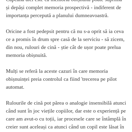
și depăși complet memoria prospectivă - indiferent de
importanța percepută a planului dumneavoastră.
Oricine a fost pedepsit pentru că nu s-a oprit să ia ceva
ce a promis în drum spre casă de la serviciu - să zicem,
din nou, rulouri de cină - știe cât de ușor poate prelua
memoria obișnuită.
Mulți se referă la aceste cazuri în care memoria
obișnuinței preia controlul ca fiind 'trecerea pe pilot
automat.
Rulourile de cină pot părea o analogie insensibilă atunci
când sunt în joc viețile copiilor, dar este o experiență pe
care am avut-o cu toții, iar procesele care se întâmplă în
creier sunt aceleași ca atunci când un copil este lăsat în