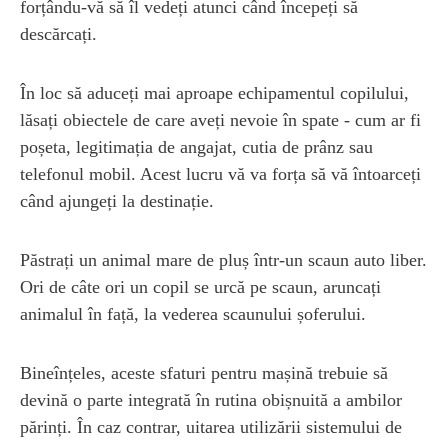
forțându-vă să îl vedeți atunci când începeți să
descărcați.
În loc să aduceți mai aproape echipamentul copilului,
lăsați obiectele de care aveți nevoie în spate - cum ar fi
poșeta, legitimația de angajat, cutia de prânz sau
telefonul mobil. Acest lucru vă va forța să vă întoarceți
când ajungeți la destinație.
Păstrați un animal mare de pluș într-un scaun auto liber.
Ori de câte ori un copil se urcă pe scaun, aruncați
animalul în față, la vederea scaunului șoferului.
Bineînțeles, aceste sfaturi pentru mașină trebuie să
devină o parte integrată în rutina obișnuită a ambilor
părinți. În caz contrar, uitarea utilizării sistemului de