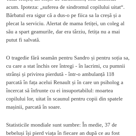
acum. Ipoteza: „suferea de sindromul copilului uitat“.
Bărbatul era sigur că a dus-o pe fiica sa la creșă și a
plecat la serviciu. Alertat de mama fetiței, un coleg al
său a spart geamurile, dar era târziu, fetița nu a mai
putut fi salvată.
O tragedie fără seamăn pentru Sandro și pentru soția sa,
cu care a stat închis ore întregi - în lacrimi, cu pumnii
strânși și privirea pierdută - într-o ambulanță 118
parcată în fața acelui Renault și în care un psiholog a
încercat să înfrunte cu ei insuportabilul: moartea
copilului lor, uitat în scaunul pentru copii din spatele
mașinii, parcată în soare.
Statisticile mondiale sunt sumbre: În medie, 37 de
bebeluși își pierd viața în fiecare an după ce au fost