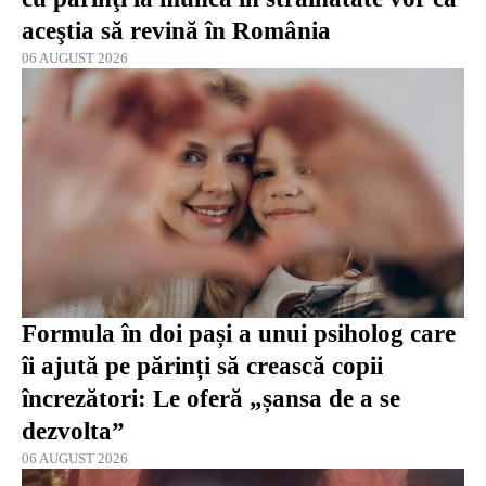
aceştia să revină în România
06 AUGUST 2026
Formula în doi pași a unui psiholog care
îi ajută pe părinți să crească copii
încrezători: Le oferă „șansa de a se
dezvolta”
06 AUGUST 2026