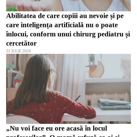
Abilitatea de care copiii au nevoie și pe
care inteligența artificială nu o poate
înlocui, conform unui chirurg pediatru și
cercetător
31 IULIE 2026
„Nu voi face eu ore acasă în locul