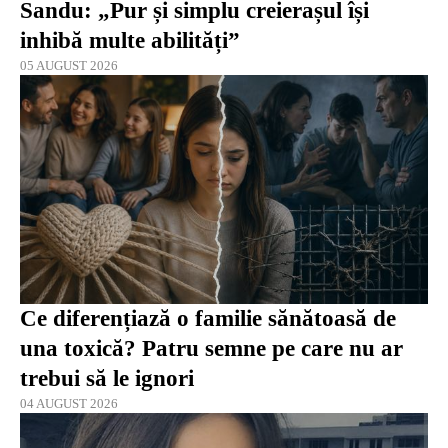
Sandu: „Pur și simplu creierașul își
inhibă multe abilități”
05 AUGUST 2026
Ce diferențiază o familie sănătoasă de
una toxică? Patru semne pe care nu ar
trebui să le ignori
04 AUGUST 2026