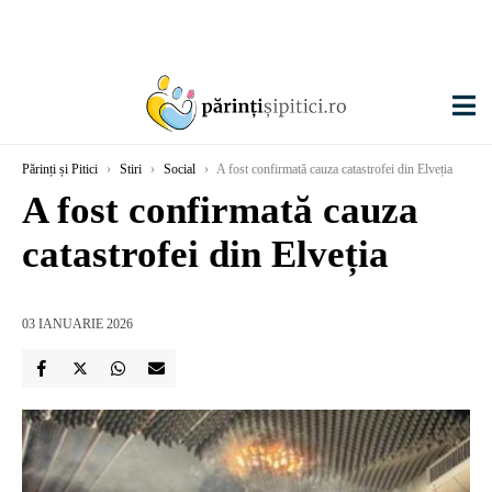
Părinți și Pitici
›
Stiri
›
Social
›
A fost confirmată cauza catastrofei din Elveția
A fost confirmată cauza
catastrofei din Elveția
03 IANUARIE 2026