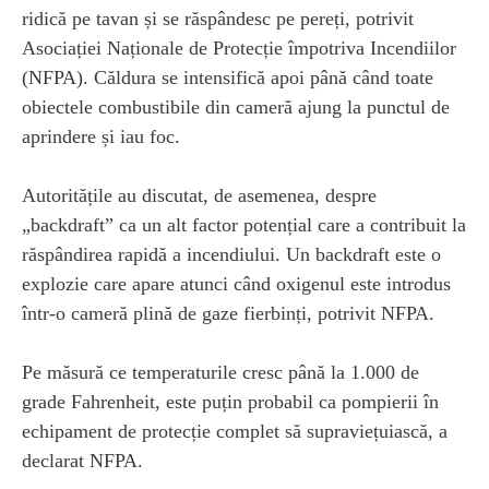
ridică pe tavan și se răspândesc pe pereți, potrivit
Asociației Naționale de Protecție împotriva Incendiilor
(NFPA). Căldura se intensifică apoi până când toate
obiectele combustibile din cameră ajung la punctul de
aprindere și iau foc.
Autoritățile au discutat, de asemenea, despre
„backdraft” ca un alt factor potențial care a contribuit la
răspândirea rapidă a incendiului. Un backdraft este o
explozie care apare atunci când oxigenul este introdus
într-o cameră plină de gaze fierbinți, potrivit NFPA.
Pe măsură ce temperaturile cresc până la 1.000 de
grade Fahrenheit, este puțin probabil ca pompierii în
echipament de protecție complet să supraviețuiască, a
declarat NFPA.