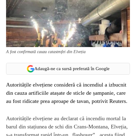
A fost confirmată cauza catastrofei din Elveția
Adaugă-ne ca sursă preferată în Google
Autoritățile elvețiene consideră că incendiul a izbucnit
din cauza artificiile atașate de sticle de șampanie, care
au fost ridicate prea aproape de tavan, potrivit Reuters.
Autoritățile elvețiene au declarat că incendiu mortal la
barul din stațiunea de schi din Crans-Montana, Elveția,
s-a transformat rapid într-un „flashover” , acesta fiind