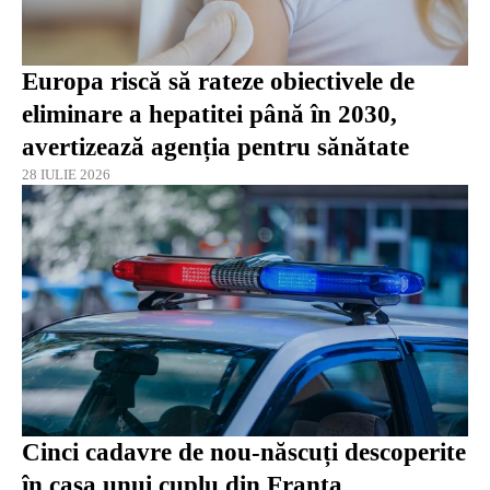
Europa riscă să rateze obiectivele de
eliminare a hepatitei până în 2030,
avertizează agenția pentru sănătate
28 IULIE 2026
Cinci cadavre de nou-născuți descoperite
în casa unui cuplu din Franța