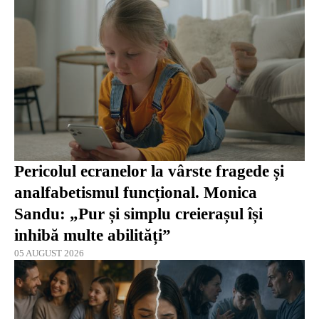
Pericolul ecranelor la vârste fragede și
analfabetismul funcțional. Monica
Sandu: „Pur și simplu creierașul își
inhibă multe abilități”
05 AUGUST 2026