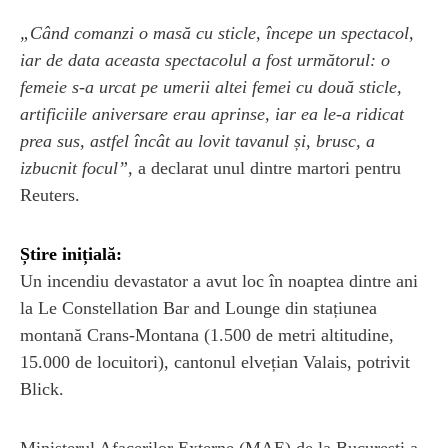
„Când comanzi o masă cu sticle, începe un spectacol,
iar de data aceasta spectacolul a fost următorul: o
femeie s-a urcat pe umerii altei femei cu două sticle,
artificiile aniversare erau aprinse, iar ea le-a ridicat
prea sus, astfel încât au lovit tavanul și, brusc, a
izbucnit focul”,
a declarat unul dintre martori pentru
Reuters.
Știre inițială:
Un incendiu devastator a avut loc în noaptea dintre ani
la Le Constellation Bar and Lounge din stațiunea
montană Crans-Montana (1.500 de metri altitudine,
15.000 de locuitori), cantonul elvețian Valais, potrivit
Blick.
Ministerul Afacerilor Externe (MAE) de la București a