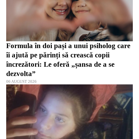
Formula în doi pași a unui psiholog care
îi ajută pe părinți să crească copii
încrezători: Le oferă „șansa de a se
dezvolta”
06 AUGUST 2026