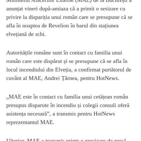
anunțat vineri după-amiaza că a primit o sesizare cu
privire la dispariția unui român care se presupune că se
afla în noaptea de Revelion în barul din stațiunea
elvețiană de schi.
Autoritățile române sunt în contact cu familia unui
român care este dispărut și se presupune că se afla în
locul incendiului din Elveția, a confirmat purtătorul de
cuvânt al MAE, Andrei Țărnea, pentru HotNews.
„MAE este în contact cu familia unui cetățean român
presupus disparute în incendiu și colegii consuli oferă
asistența necesară”, a transmis pentru HotNews
reprezentantul MAE.
Ulterior, MAE a transmis printr-o precizare de presă