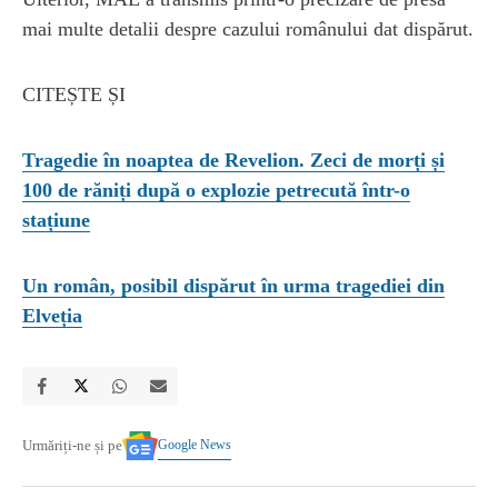
mai multe detalii despre cazului românului dat dispărut.
CITEȘTE ȘI
Tragedie în noaptea de Revelion. Zeci de morți și
100 de răniți după o explozie petrecută într-o
stațiune
Un român, posibil dispărut în urma tragediei din
Elveția
Google News
Urmăriți-ne și pe