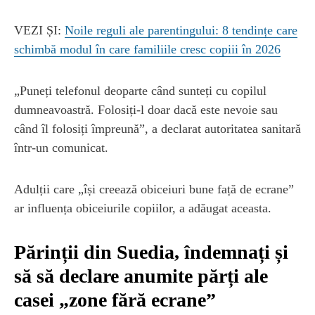
VEZI ȘI:
Noile reguli ale parentingului: 8 tendințe care
schimbă modul în care familiile cresc copiii în 2026
„Puneți telefonul deoparte când sunteți cu copilul
dumneavoastră. Folosiți-l doar dacă este nevoie sau
când îl folosiți împreună”, a declarat autoritatea sanitară
într-un comunicat.
Adulții care „își creează obiceiuri bune față de ecrane”
ar influența obiceiurile copiilor, a adăugat aceasta.
Părinții din Suedia, îndemnați și
să să declare anumite părți ale
casei „zone fără ecrane”