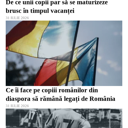
De ce unii copii par să se maturizeze
brusc în timpul vacanței
31 IULIE 2026
Ce îi face pe copiii românilor din
diaspora să rămână legați de România
31 IULIE 2026