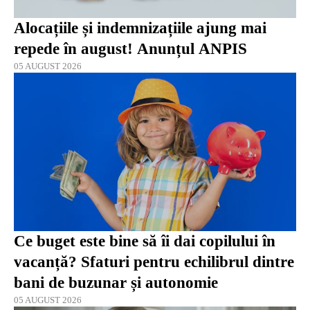
Alocațiile și indemnizațiile ajung mai
repede în august! Anunțul ANPIS
05 AUGUST 2026
Ce buget este bine să îi dai copilului în
vacanță? Sfaturi pentru echilibrul dintre
bani de buzunar și autonomie
05 AUGUST 2026