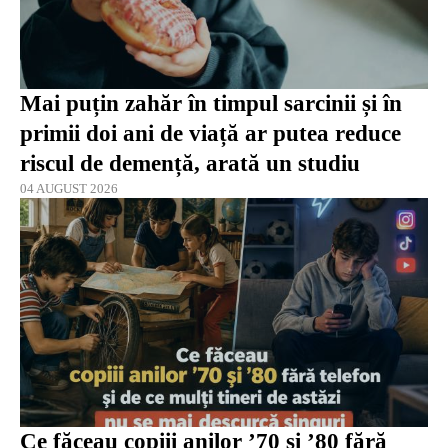
Mai puțin zahăr în timpul sarcinii și în
primii doi ani de viață ar putea reduce
riscul de demență, arată un studiu
04 AUGUST 2026
Ce făceau copiii anilor ’70 și ’80 fără