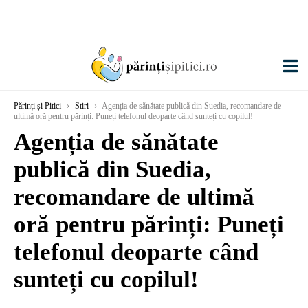
Părinți și Pitici
›
Stiri
›
Agenția de sănătate publică din Suedia, recomandare de
ultimă oră pentru părinți: Puneți telefonul deoparte când sunteți cu copilul!
Agenția de sănătate
publică din Suedia,
recomandare de ultimă
oră pentru părinți: Puneți
telefonul deoparte când
sunteți cu copilul!