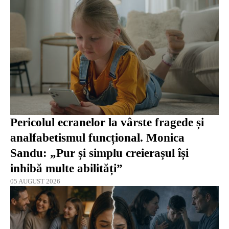
Pericolul ecranelor la vârste fragede și
analfabetismul funcțional. Monica
Sandu: „Pur și simplu creierașul își
inhibă multe abilități”
05 AUGUST 2026