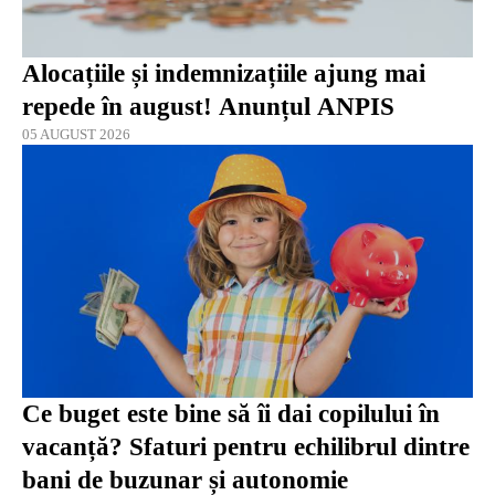
Alocațiile și indemnizațiile ajung mai
repede în august! Anunțul ANPIS
05 AUGUST 2026
Ce buget este bine să îi dai copilului în
vacanță? Sfaturi pentru echilibrul dintre
bani de buzunar și autonomie