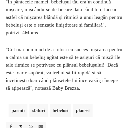
"În pântecele mamei, bebelușul tău era în continuă
mișcare, mișcându-se de fiecare dată când tu o făceai -
astfel că mișcarea blândă și ritmică a unui leagăn pentru
bebeluși este o senzație liniștitoare și familiară",
potrivit 4Moms.
"Cel mai bun mod de a folosi cu succes mișcarea pentru
a calma un bebeluș agitat este să te asiguri că mișcările
tale ritmice se potrivesc cu plânsul bebelușului! Dacă
este foarte supărat, va trebui să fii rapidă și să
încetinești doar când plânsetele lui încetează și începe
să ațipească", notează Baby Brezza.
parinti
sfaturi
bebelusi
planset