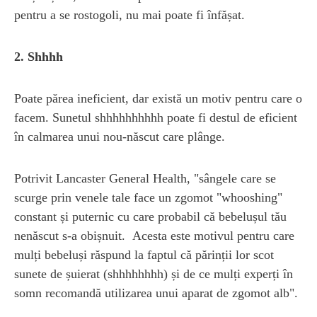
pentru a se rostogoli, nu mai poate fi înfășat.
2. Shhhh
Poate părea ineficient, dar există un motiv pentru care o
facem. Sunetul shhhhhhhhhh poate fi destul de eficient
în calmarea unui nou-născut care plânge.
Potrivit Lancaster General Health, "sângele care se
scurge prin venele tale face un zgomot "whooshing"
constant și puternic cu care probabil că bebelușul tău
nenăscut s-a obișnuit. Acesta este motivul pentru care
mulți bebeluși răspund la faptul că părinții lor scot
sunete de șuierat (shhhhhhhh) și de ce mulți experți în
somn recomandă utilizarea unui aparat de zgomot alb".