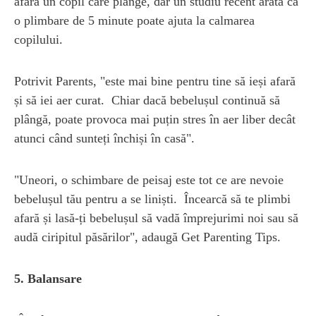
afară un copil care plânge, dar un studiu recent arată că
o plimbare de 5 minute poate ajuta la calmarea
copilului.
Potrivit Parents, "este mai bine pentru tine să ieși afară
și să iei aer curat. Chiar dacă bebelușul continuă să
plângă, poate provoca mai puțin stres în aer liber decât
atunci când sunteți închiși în casă".
"Uneori, o schimbare de peisaj este tot ce are nevoie
bebelușul tău pentru a se liniști. Încearcă să te plimbi
afară și lasă-ți bebelușul să vadă împrejurimi noi sau să
audă ciripitul păsărilor", adaugă Get Parenting Tips.
5. Balansare