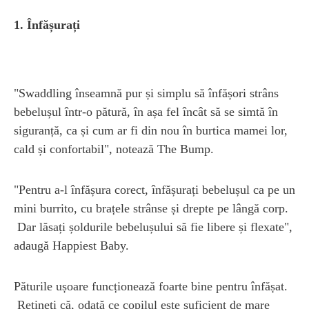
1. Înfășurați
"Swaddling înseamnă pur și simplu să înfășori strâns
bebelușul într-o pătură, în așa fel încât să se simtă în
siguranță, ca și cum ar fi din nou în burtica mamei lor,
cald și confortabil", notează The Bump.
"Pentru a-l înfășura corect, înfășurați bebelușul ca pe un
mini burrito, cu brațele strânse și drepte pe lângă corp.
Dar lăsați șoldurile bebelușului să fie libere și flexate",
adaugă Happiest Baby.
Păturile ușoare funcționează foarte bine pentru înfășat.
Rețineți că, odată ce copilul este suficient de mare