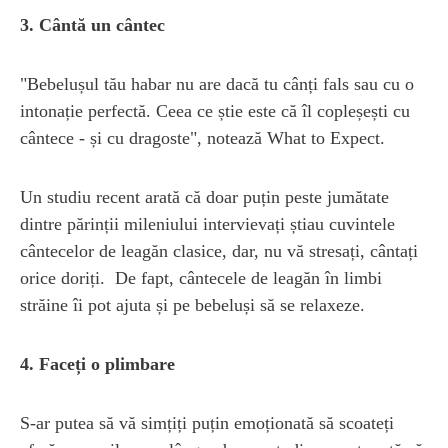
3. Cântă un cântec
"Bebelușul tău habar nu are dacă tu cânți fals sau cu o
intonație perfectă. Ceea ce știe este că îl copleșești cu
cântece - și cu dragoste", notează What to Expect.
Un studiu recent arată că doar puțin peste jumătate
dintre părinții mileniului intervievați știau cuvintele
cântecelor de leagăn clasice, dar, nu vă stresați, cântați
orice doriți. De fapt, cântecele de leagăn în limbi
străine îi pot ajuta și pe bebeluși să se relaxeze.
4. Faceți o plimbare
S-ar putea să vă simțiți puțin emoționată să scoateți