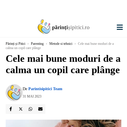
Părinți și Pitici
›
Parenting
›
Metode si tehnici
›
Cele mai bune moduri de a
calma un copil care plânge
Cele mai bune moduri de a
calma un copil care plânge
De
Parintisipitici Team
31 MAI 2023