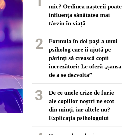
1
mic? Ordinea nașterii poate
influența sănătatea mai
târziu în viață
2
Formula în doi pași a unui
psiholog care îi ajută pe
părinți să crească copii
încrezători: Le oferă „șansa
de a se dezvolta”
3
De ce unele crize de furie
ale copiilor noștri ne scot
din minți, iar altele nu?
Explicația psihologului