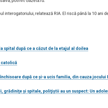
salva, potrivit Gazeta.ru.
 interogatoriului, relatează RIA. El riscă până la 10 ani d
a spital după ce a căzut de la etajul al doilea
ă catolică
închisoare după ce și-a ucis familia, din cauza joculu
 grădiniţe şi spitale, poliţiştii au un suspect: Un adol