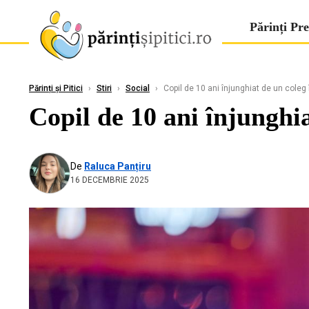
Părinți Pre
Părinți și Pitici
›
Stiri
›
Social
›
Copil de 10 ani înjunghiat de un coleg 
Copil de 10 ani înjunghia
De
Raluca Panțiru
16 DECEMBRIE 2025