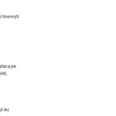
 tinerești
 ataca pe
iat,
ii au