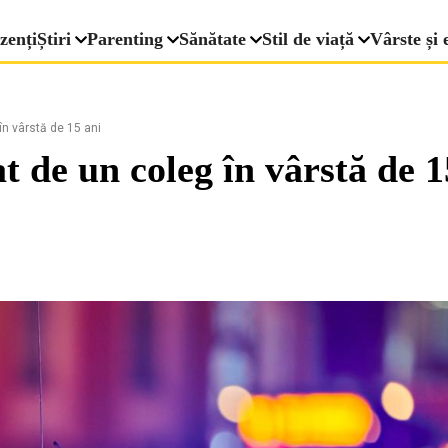
zenți
Știri
Parenting
Sănătate
Stil de viață
Vârste și 
în vârstă de 15 ani
t de un coleg în vârstă de 1