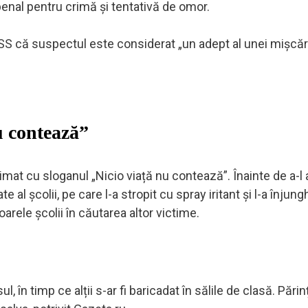
penal pentru crimă și tentativă de omor.
TASS că suspectul este considerat „un adept al unei mișcări
u contează”
imat cu sloganul „Nicio viață nu contează”. Înainte de a-l
 al școlii, pe care l-a stropit cu spray iritant și l-a înjungh
oarele școlii în căutarea altor victime.
 în timp ce alții s-ar fi baricadat în sălile de clasă. Părinț