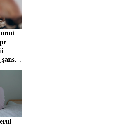
 unui
 pe
ii
 „șansa
erul