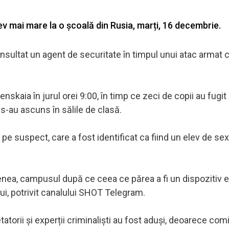
lev mai mare la o școală din Rusia, marți, 16 decembrie.
 insultat un agent de securitate în timpul unui atac armat c
skaia în jurul orei 9:00, în timp ce zeci de copii au fugit 
s-au ascuns în sălile de clasă.
a pe suspect, care a fost identificat ca fiind un elev de sex
enea, campusul după ce ceea ce părea a fi un dispozitiv 
lui, potrivit canalului SHOT Telegram.
atorii și experții criminaliști au fost aduși, deoarece com