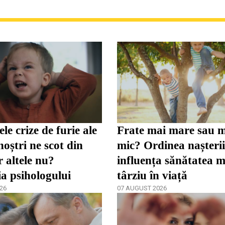
le crize de furie ale
Frate mai mare sau 
noștri ne scot din
mic? Ordinea nașteri
r altele nu?
influența sănătatea m
ia psihologului
târziu în viață
26
07 AUGUST 2026