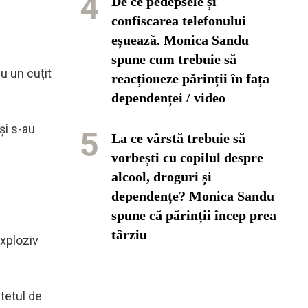
4
De ce pedepsele și
confiscarea telefonului
eșuează. Monica Sandu
spune cum trebuie să
u un cuțit
reacționeze părinții în fața
dependenței / video
și s-au
5
La ce vârstă trebuie să
vorbești cu copilul despre
alcool, droguri și
dependențe? Monica Sandu
spune că părinții încep prea
târziu
exploziv
itetul de