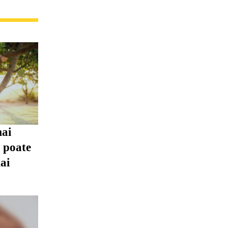
mai
i poate
ai