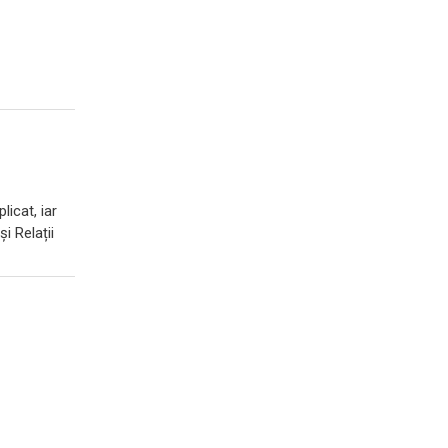
licat, iar
i Relații