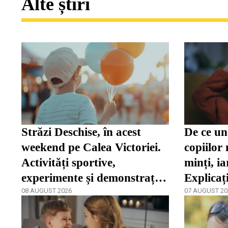
Alte știri
Străzi Deschise, în acest
De ce une
weekend pe Calea Victoriei.
copiilor 
Activități sportive,
minți, ia
experimente și demonstrații
Explicaț
de pictură
08 AUGUST 2026
07 AUGUST 20