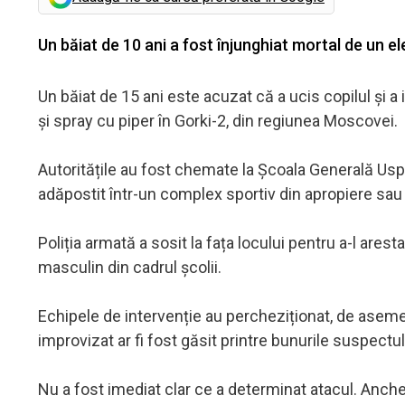
Un băiat de 10 ani a fost înjunghiat mortal de un e
Un băiat de 15 ani este acuzat că a ucis copilul și a
și spray cu piper în Gorki-2, din regiunea Moscovei.
Autoritățile au fost chemate la Școala Generală Uspen
adăpostit într-un complex sportiv din apropiere sau 
Poliția armată a sosit la fața locului pentru a-l arest
masculin din cadrul școlii.
Echipele de intervenție au percheziționat, de asem
improvizat ar fi fost găsit printre bunurile suspectu
Nu a fost imediat clar ce a determinat atacul. Anchet