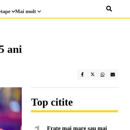
etape
Mai mult
5 ani
Top citite
Frate mai mare sau mai