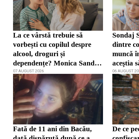
La ce vârstă trebuie să
Sondaj S
vorbești cu copilul despre
dintre co
alcool, droguri și
muncă în
dependențe? Monica Sandu
aceştia 
spune că părinții încep prea
07 AUGUST 2026
06 AUGUST 20
târziu
Fată de 11 ani din Bacău,
De ce pe
dată dispărută după ce a
confisca