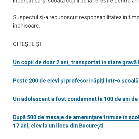
încercat să-și scoată copiii de la ferestre pentru a-i 
Suspectul și-a recunoscut responsabilitatea în timpul
închisoare.
CITEȘTE ȘI
Un copil de doar 2 ani, transportat în stare gravă l
Peste 200 de elevi și profesori răpiți într-o școal
Un adolescent a fost condamnat la 100 de ani de 
După 500 de mesaje de ameninţare trimise în şcoli,
17 ani, elev la un liceu din București