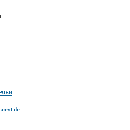
e
i PUBG
escent de