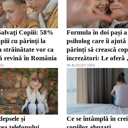
alvaţi Copiii: 58%
Formula în doi pași a
piii cu părinţi la
psiholog care îi ajută
 străinătate vor ca
părinți să crească cop
să revină în România
încrezători: Le oferă
26
de a se dezvolta”
06 AUGUST 2026
depsele și
Ce se întâmplă în crei
rea telefonului
copiilor abuzați.