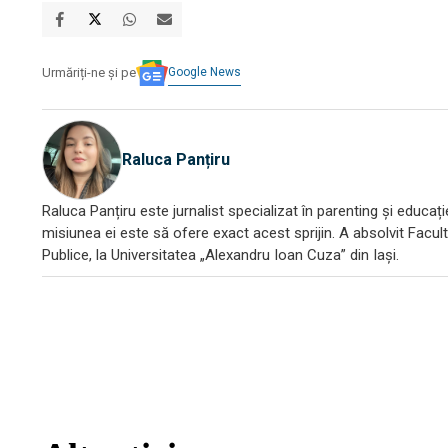
Google News
Urmăriți-ne și pe
Raluca Panțiru
Raluca Panțiru este jurnalist specializat în parenting și educați
misiunea ei este să ofere exact acest sprijin. A absolvit Facult
Publice, la Universitatea „Alexandru Ioan Cuza” din Iași.