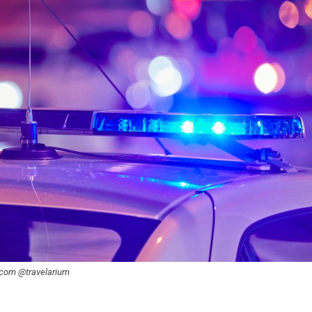
k.com @travelarium