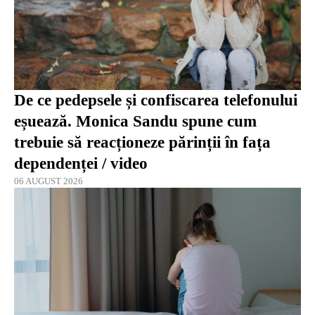
De ce pedepsele și confiscarea telefonului
eșuează. Monica Sandu spune cum
trebuie să reacționeze părinții în fața
dependenței / video
06 AUGUST 2026