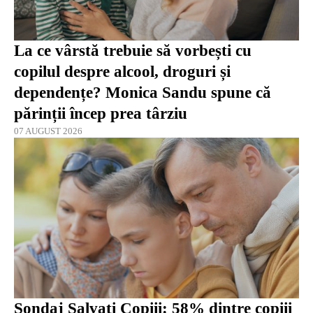
La ce vârstă trebuie să vorbești cu
copilul despre alcool, droguri și
dependențe? Monica Sandu spune că
părinții încep prea târziu
07 AUGUST 2026
Sondaj Salvaţi Copiii: 58% dintre copiii