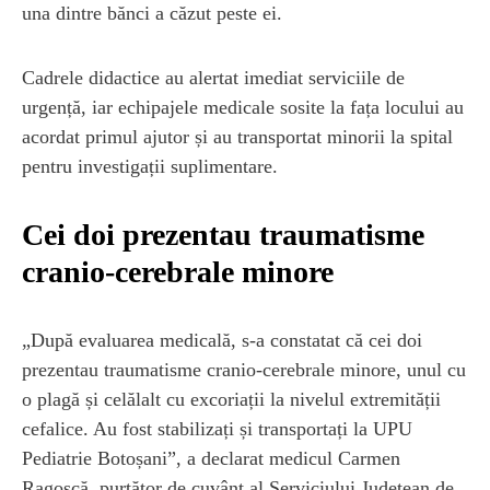
una dintre bănci a căzut peste ei.
Cadrele didactice au alertat imediat serviciile de
urgență, iar echipajele medicale sosite la fața locului au
acordat primul ajutor și au transportat minorii la spital
pentru investigații suplimentare.
Cei doi prezentau traumatisme
cranio-cerebrale minore
„După evaluarea medicală, s-a constatat că cei doi
prezentau traumatisme cranio-cerebrale minore, unul cu
o plagă și celălalt cu excoriații la nivelul extremității
cefalice. Au fost stabilizați și transportați la UPU
Pediatrie Botoșani”, a declarat medicul Carmen
Ragoșcă, purtător de cuvânt al Serviciului Județean de