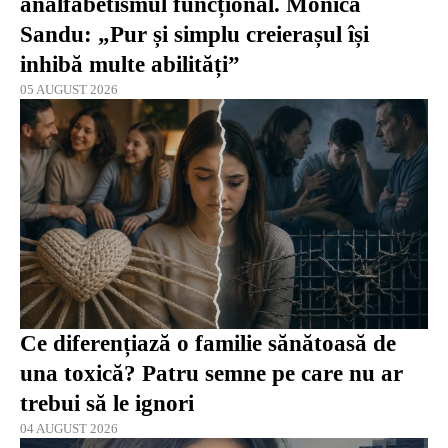
analfabetismul funcțional. Monica
Sandu: „Pur și simplu creierașul își
inhibă multe abilități”
05 AUGUST 2026
Ce diferențiază o familie sănătoasă de
una toxică? Patru semne pe care nu ar
trebui să le ignori
04 AUGUST 2026