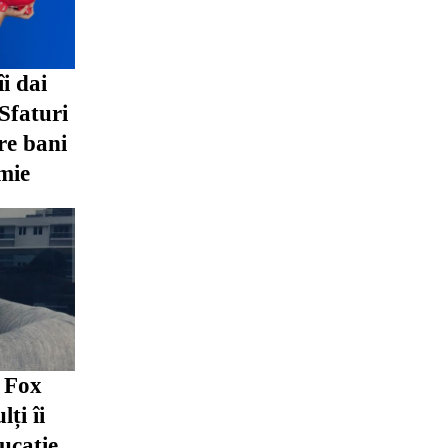
îi dai
 Sfaturi
re bani
mie
n Fox
lți îi
ucație