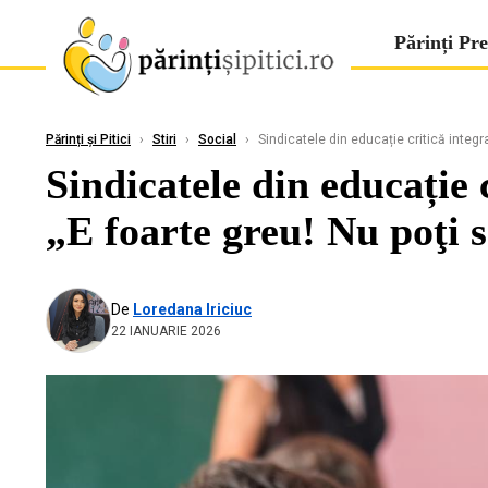
Părinți Pre
Părinți și Pitici
›
Stiri
›
Social
›
Sindicatele din educație critică integra
Sindicatele din educație 
„E foarte greu! Nu poţi s
De
Loredana Iriciuc
22 IANUARIE 2026