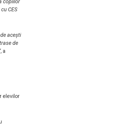
 copiilor
i cu CES
 de aceşti
trase de
”
, a
 elevilor
u