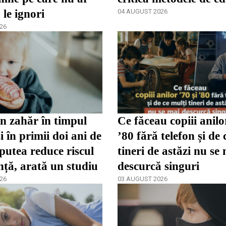
 le ignori
04 AUGUST 2026
26
n zahăr în timpul
Ce făceau copiii anilo
și în primii doi ani de
’80 fără telefon și de 
 putea reduce riscul
tineri de astăzi nu se
ță, arată un studiu
descurcă singuri
26
03 AUGUST 2026