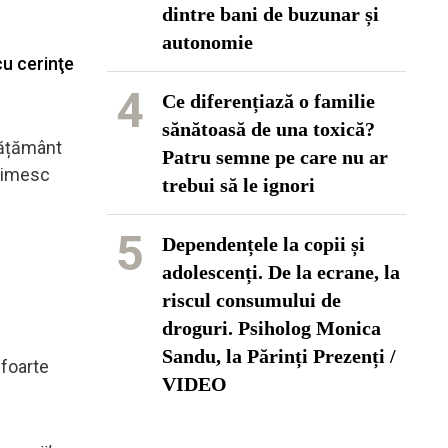
dintre bani de buzunar și
autonomie
cu cerinţe
4
Ce diferențiază o familie
sănătoasă de una toxică?
nvățământ
Patru semne pe care nu ar
primesc
trebui să le ignori
5
Dependențele la copii și
adolescenți. De la ecrane, la
riscul consumului de
droguri. Psiholog Monica
Sandu, la Părinți Prezenți /
 foarte
VIDEO