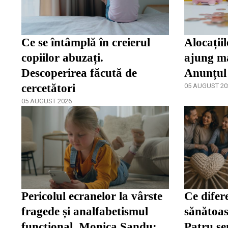
Ce se întâmplă în creierul
Alocațiil
copiilor abuzați.
ajung ma
Descoperirea făcută de
Anunțul
cercetători
05 AUGUST 20
05 AUGUST 2026
Pericolul ecranelor la vârste
Ce difer
fragede și analfabetismul
sănătoas
funcțional. Monica Sandu:
Patru se