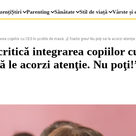
zenți
Știri
Parenting
Sănătate
Stil de viață
Vârste și 
rea copiilor cu CES în școlile de masă: „E foarte greu! Nu poţi să le acorzi atenţie.
critică integrarea copiilor 
ă le acorzi atenţie. Nu poţi!