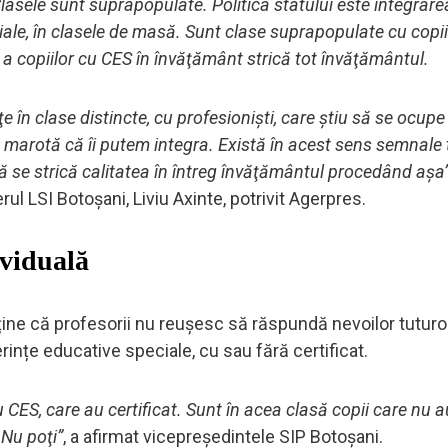
lasele sunt suprapopulate. Politica statului este integrarea
ciale, în clasele de masă. Sunt clase suprapopulate cu copi
e a copiilor cu CES în învăţământ strică tot învăţământul.
e în clase distincte, cu profesionişti, care ştiu să se ocupe
 marotă că îi putem integra. Există în acest sens semnale 
 că se strică calitatea în întreg învăţământul procedând aşa
erul LSI Botoşani, Liviu Axinte, potrivit Agerpres.
ividuală
ține că profesorii nu reușesc să răspundă nevoilor tuturor
rințe educative speciale, cu sau fără certificat.
cu CES, care au certificat. Sunt în acea clasă copii care nu a
 Nu poţi”
, a afirmat vicepreşedintele SIP Botoşani.