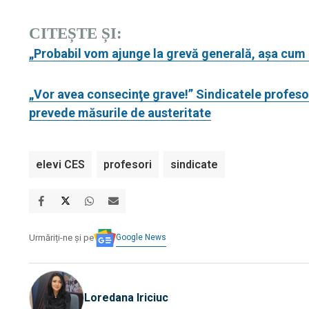
CITEȘTE ȘI:
„Probabil vom ajunge la grevă generală, aşa cum 
„Vor avea consecinţe grave!” Sindicatele profeso
prevede măsurile de austeritate
elevi CES
profesori
sindicate
Google News
Urmăriți-ne și pe
Loredana Iriciuc