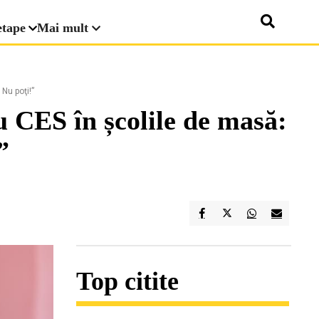
etape
Mai mult
 Nu poţi!”
cu CES în școlile de masă:
”
Top citite