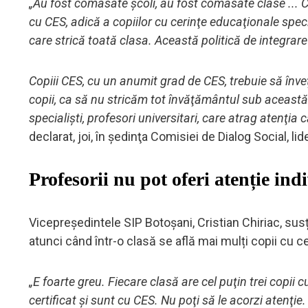
„Au fost comasate şcoli, au fost comasate clase ... C
cu CES, adică a copiilor cu cerinţe educaţionale spe
care strică toată clasa. Această politică de integrar
Copiii CES, cu un anumit grad de CES, trebuie să înveţ
copii, ca să nu stricăm tot învăţământul sub această
specialişti, profesori universitari, care atrag atenţia
declarat, joi, în şedinţa Comisiei de Dialog Social, lid
Profesorii nu pot oferi atenție ind
Vicepreședintele SIP Botoșani, Cristian Chiriac, sus
atunci când într-o clasă se află mai mulți copii cu ce
„E foarte greu. Fiecare clasă are cel puţin trei copii 
certificat şi sunt cu CES. Nu poţi să le acorzi atenţie.