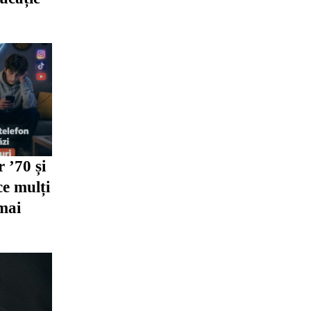
r ’70 și
ce mulți
 mai