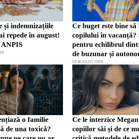
e și indemnizațiile
Ce buget este bine să 
i repede în august!
copilului în vacanță?
 ANPIS
pentru echilibrul dint
26
de buzunar și autono
05 AUGUST 2026
ențiază o familie
Ce le interzice Mega
ă de una toxică?
copiilor săi și de ce mu
mne pe care nu ar
critică metodele de ed