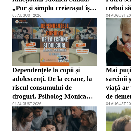
„Pur și simplu creierașul își
trebui să
inhibă multe abilități”
05 AUGUST 2026
04 AUGUST 20
Dependențele la copii și
Mai puți
adolescenți. De la ecrane, la
sarcinii 
riscul consumului de
viață ar
droguri. Psiholog Monica
de demen
Sandu, la Părinți Prezenți /
04 AUGUST 2026
04 AUGUST 20
VIDEO