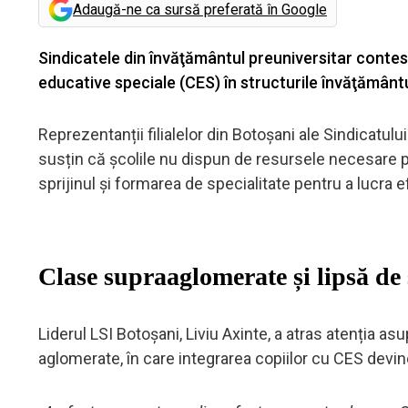
Adaugă-ne ca sursă preferată în Google
Sindicatele din învăţământul preuniversitar contest
educative speciale (CES) în structurile învăţământ
Reprezentanții filialelor din Botoșani ale Sindicatulu
susțin că școlile nu dispun de resursele necesare p
sprijinul și formarea de specialitate pentru a lucra e
Clase supraaglomerate și lipsă de s
Liderul LSI Botoșani, Liviu Axinte, a atras atenția a
aglomerate, în care integrarea copiilor cu CES devine 