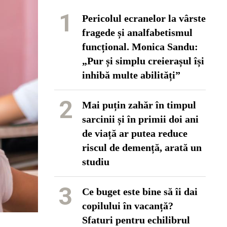
1
Pericolul ecranelor la vârste
fragede și analfabetismul
funcțional. Monica Sandu:
„Pur și simplu creierașul își
inhibă multe abilități”
2
Mai puțin zahăr în timpul
sarcinii și în primii doi ani
de viață ar putea reduce
riscul de demență, arată un
studiu
3
Ce buget este bine să îi dai
copilului în vacanță?
Sfaturi pentru echilibrul