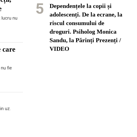
5
Dependențele la copii și
e
adolescenți. De la ecrane, la
 lucru nu
riscul consumului de
droguri. Psiholog Monica
Sandu, la Părinți Prezenți /
VIDEO
e care
nu fie
in uz.