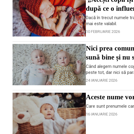
după ce o influe
Dacă în trecut numele tra
mai este valabil.
10 FEBRUARIE 2026
Nici prea comune
sună bine și nu
Când alegem numele copil
peste tot, dar nici să par
24 IANUARIE 2026
Aceste nume vor 
Care sunt prenumele care 
16 IANUARIE 2026