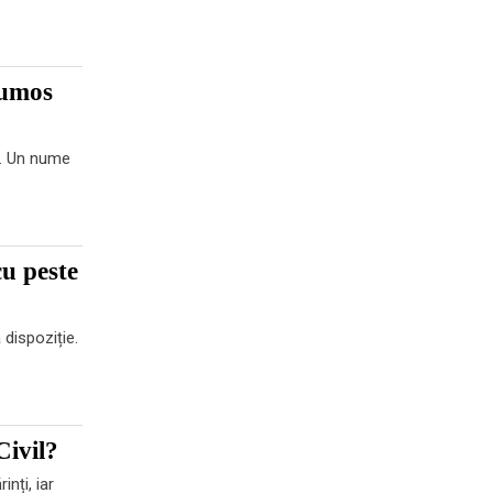
rumos
u. Un nume
cu peste
dispoziție.
Civil?
nți, iar