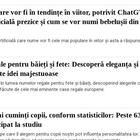
re vor fi în tendințe în viitor, potrivit ChatG
icială prezice și cum se vor numi bebelușii din
tificială care nume vor fi cele mai populare în viitor și asta a răspuns
e pentru băieți și fete: Descoperă eleganța și
te idei majestuoase
în lumea numelor regale pentru fete și băieți, descoperind alegerile 
 făcute de cele mai eminente case regale europene.
 cuminți copii, conform statisticilor: Peste 6
cipat la studiu
pe care îl alegem pentru copiii noștri pot influența personalitatea lor.