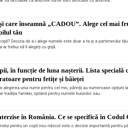
 par să dezvăluie că anumite nume sunt asociate cu anumite...
și care înseamnă „CADOU”. Alege cel mai f
ilul tău
copil? Decizia de a-i alege numele este doar a ta și a partenerului tă
r trebui să îl alegeți cu grijă.
i, în funcție de luna nașterii. Lista specială 
ratoare pentru fetițe și băieței
e alegerea unui nume pentru cel mic, părinții au numeroase opțiuni la 
e tradiția familiei, optând pentru numele bunicilor sau...
terzise în România. Ce se specifică în Codul 
elui pentru un copil nou-născut este o decizie importantă pentru pări