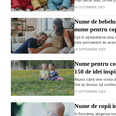
mult decât atât, cifrele
03 OCTOMBRIE 2023
Nume de bebelu
nume pentru cop
Ești în aștepatarea unui 
este permanent de aceea a
29 SEPTEMBRIE 2023
Nume pentru copi
150 de idei inspi
Atunci când vine vorba d
Unii își doresc să continu
21 SEPTEMBRIE 2023
Nume de copii in
În România, alegerea num