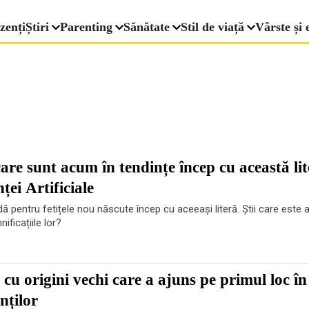
zenți
Știri
Parenting
Sănătate
Stil de viață
Vârste și 
are sunt acum în tendințe încep cu această lit
nței Artificiale
 pentru fetițele nou născute încep cu aceeași literă. Știi care este 
ificațiile lor?
cu origini vechi care a ajuns pe primul loc în
nților