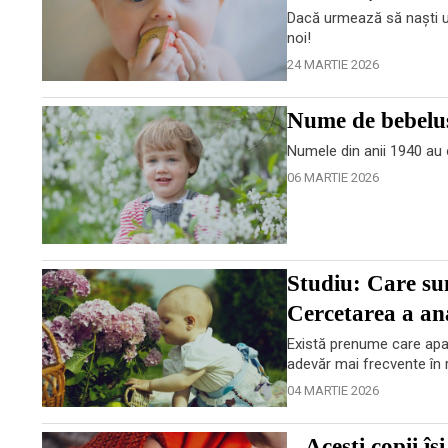
Dacă urmează să naști un
noi!
24 MARTIE 2026
Nume de bebeluș
Numele din anii 1940 au 
06 MARTIE 2026
Studiu: Care su
Cercetarea a ana
Există prenume care apar
adevăr mai frecvente în 
04 MARTIE 2026
„Acești copii îș