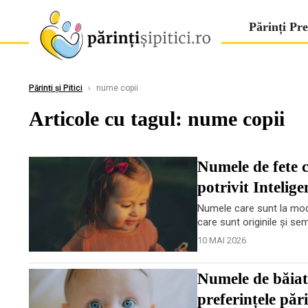
Părinți Pre
Părinți și Pitici
›
nume copii
Articole cu tagul: nume copii
Numele de fete c
potrivit Intelige
Numele care sunt la modă
care sunt originile și semn
10 MAI 2026
Numele de băiat 
preferințele pări