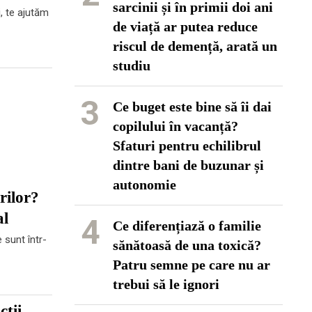
sarcinii și în primii doi ani
, te ajutăm
de viață ar putea reduce
riscul de demență, arată un
studiu
3
Ce buget este bine să îi dai
copilului în vacanță?
Sfaturi pentru echilibrul
dintre bani de buzunar și
autonomie
rilor?
al
4
Ce diferențiază o familie
 sunt într-
sănătoasă de una toxică?
Patru semne pe care nu ar
trebui să le ignori
ții,