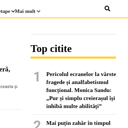
etape
Mai mult
Top citite
eră,
1
Pericolul ecranelor la vârste
fragede și analfabetismul
aceasta și
funcțional. Monica Sandu:
„Pur și simplu creierașul își
inhibă multe abilități”
2
Mai puțin zahăr în timpul