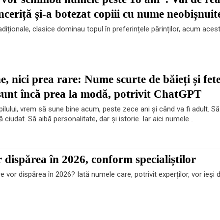
nceriță și-a botezat copiii cu nume neobișnuit
diționale, clasice dominau topul în preferințele părinților, acum acest
, nici prea rare: Nume scurte de băieți și fet
 sunt încă prea la modă, potrivit ChatGPT
ului, vrem să sune bine acum, peste zece ani și când va fi adult. Să 
ă ciudat. Să aibă personalitate, dar și istorie. Iar aici numele...
dispărea în 2026, conform specialiștilor
vor dispărea în 2026? Iată numele care, potrivit experților, vor ieși d