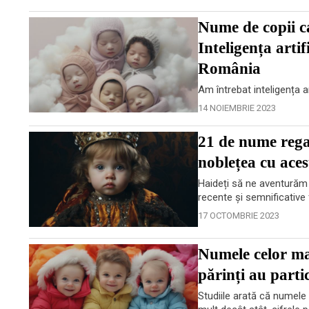
Nume de copii ca
Inteligența artif
România
Am întrebat inteligența ar
14 NOIEMBRIE 2023
21 de nume regal
noblețea cu aces
Haideți să ne aventurăm 
recente și semnificative
17 OCTOMBRIE 2023
Numele celor mai
părinți au parti
Studiile arată că numele 