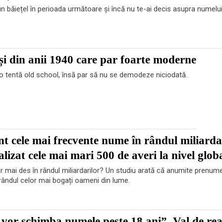
 băiețel în perioada următoare și încă nu te-ai decis asupra numelui
i din anii 1940 care par foarte moderne
o tentă old school, însă par să nu se demodeze niciodată.
nt cele mai frecvente nume în rândul miliarda
lizat cele mai mari 500 de averi la nivel glob
 mai des în rândul miliardarilor? Un studiu arată că anumite prenume
rândul celor mai bogați oameni din lume.
i vor schimba numele peste 18 ani”. Val de reac