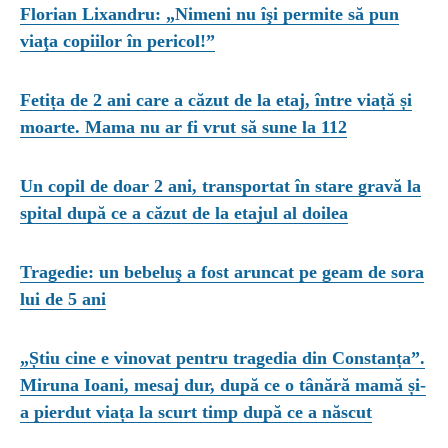
Florian Lixandru: „Nimeni nu îşi permite să pun
viaţa copiilor în pericol!”
Fetița de 2 ani care a căzut de la etaj, între viață și
moarte. Mama nu ar fi vrut să sune la 112
Un copil de doar 2 ani, transportat în stare gravă la
spital după ce a căzut de la etajul al doilea
Tragedie: un bebeluş a fost aruncat pe geam de sora
lui de 5 ani
„Știu cine e vinovat pentru tragedia din Constanța”.
Miruna Ioani, mesaj dur, după ce o tânără mamă și-
a pierdut viața la scurt timp după ce a născut