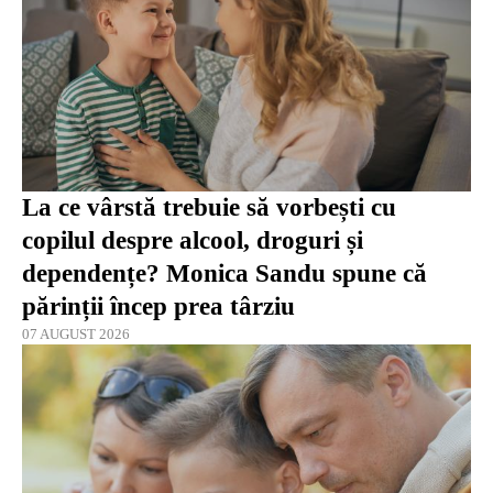
La ce vârstă trebuie să vorbești cu
copilul despre alcool, droguri și
dependențe? Monica Sandu spune că
părinții încep prea târziu
07 AUGUST 2026