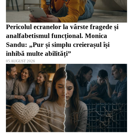
Pericolul ecranelor la vârste fragede și
analfabetismul funcțional. Monica
Sandu: „Pur și simplu creierașul își
inhibă multe abilități”
05 AUGUST 2026