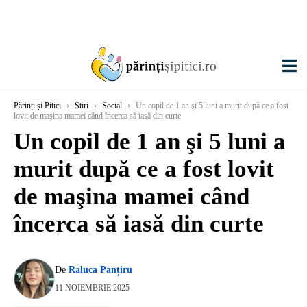
Părinți și Pitici
›
Stiri
›
Social
›
Un copil de 1 an şi 5 luni a murit după ce a fost
lovit de maşina mamei când încerca să iasă din curte
Un copil de 1 an şi 5 luni a
murit după ce a fost lovit
de maşina mamei când
încerca să iasă din curte
De
Raluca Panțiru
11 NOIEMBRIE 2025