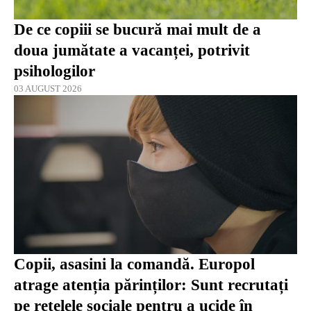
De ce copiii se bucură mai mult de a
doua jumătate a vacanței, potrivit
psihologilor
03 AUGUST 2026
Copii, asasini la comandă. Europol
atrage atenția părinților: Sunt recrutați
pe rețelele sociale pentru a ucide în