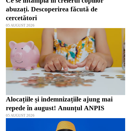
Ce se întâmplă în creierul copiilor
abuzați. Descoperirea făcută de
cercetători
05 AUGUST 2026
Alocațiile și indemnizațiile ajung mai
repede în august! Anunțul ANPIS
05 AUGUST 2026