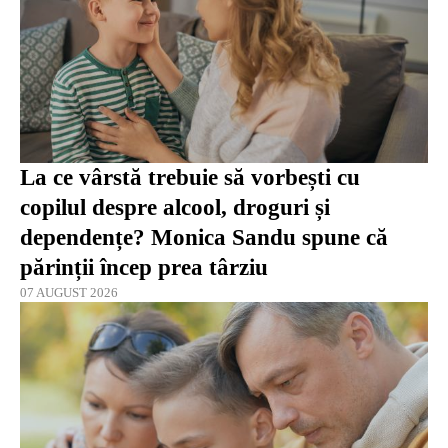
La ce vârstă trebuie să vorbești cu
copilul despre alcool, droguri și
dependențe? Monica Sandu spune că
părinții încep prea târziu
07 AUGUST 2026