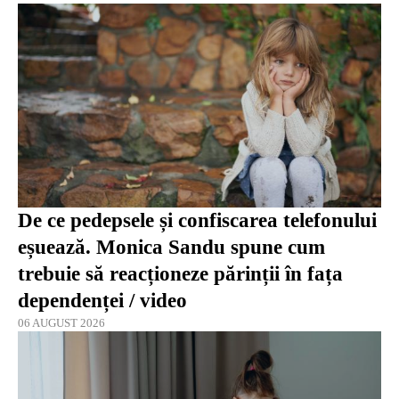
De ce pedepsele și confiscarea telefonului
eșuează. Monica Sandu spune cum
trebuie să reacționeze părinții în fața
dependenței / video
06 AUGUST 2026