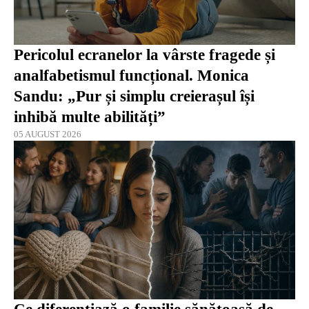
Pericolul ecranelor la vârste fragede și
analfabetismul funcțional. Monica
Sandu: „Pur și simplu creierașul își
inhibă multe abilități”
05 AUGUST 2026