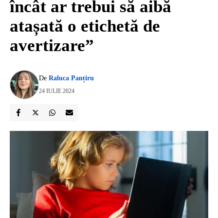
încât ar trebui să aibă
atașată o etichetă de
avertizare”
De
Raluca Panțiru
24 IULIE 2024