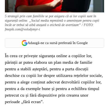
5 strategii prin care familiile se pot asigura că ai lor copiii sunt în
siguranță online. „Social media reprezintă o amenințare pentru copii
încât ar trebui să aibă atașată o etichetă de avertizare” / FOTO:
freepik.com@volodymyr-t
Adaugă-ne ca sursă preferată în Google
În ceea ce privește siguranța online a copiilor lor,
părinții ar putea elabora un plan media de familie
pentru a stabili așteptări, pentru a purta discuții
deschise cu copiii lor despre utilizarea rețelelor sociale,
pentru a alege conținut adecvat dezvoltării copiilor lor,
pentru a da exemple bune și pentru a echilibra timpul
petrecut cu și fără dispozitive prin crearea unor
perioade „fără ecran”.