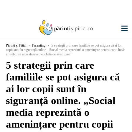
Părinți și Pitici
›
Parenting
›
5 strategii prin care familiile se pot asigura că ai lor
copii sunt în siguranță online. „Social media reprezintă o amenințare pentru copii încât
ar trebui să aibă atașată o etichetă de avertizare”
5 strategii prin care
familiile se pot asigura că
ai lor copii sunt în
siguranță online. „Social
media reprezintă o
amenințare pentru copii