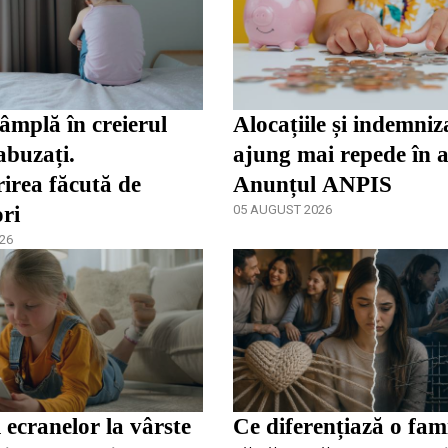
tâmplă în creierul
Alocațiile și indemniza
abuzați.
ajung mai repede în 
irea făcută de
Anunțul ANPIS
ori
05 AUGUST 2026
26
 ecranelor la vârste
Ce diferențiază o fami