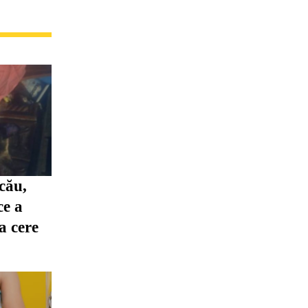
cău,
ce a
ia cere