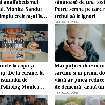
și analfabetismul
sănătoasă de una tox
al. Monica Sandu:
Patru semne pe care 
implu creierașul își
trebui să le ignori
lte abilități”
26
04 AUGUST 2026
țele la copii și
Mai puțin zahăr în t
ți. De la ecrane, la
sarcinii și în primii d
onsumului de
viață ar putea reduce 
 Psiholog Monica
de demență, arată un
 Părinți Prezenți /
26
04 AUGUST 2026