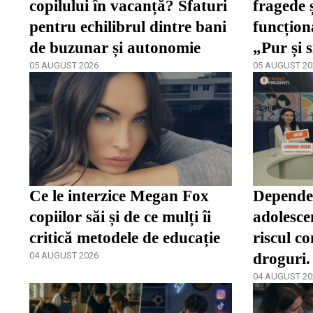
copilului în vacanță? Sfaturi
fragede 
pentru echilibrul dintre bani
funcțion
de buzunar și autonomie
„Pur și s
05 AUGUST 2026
inhibă mu
05 AUGUST 20
Ce le interzice Megan Fox
Dependen
copiilor săi și de ce mulți îi
adolescen
critică metodele de educație
riscul c
04 AUGUST 2026
droguri.
Sandu, la
04 AUGUST 20
VIDEO