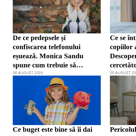
De ce pedepsele și
Ce se în
confiscarea telefonului
copiilor 
eșuează. Monica Sandu
Descoper
spune cum trebuie să
cercetăt
reacționeze părinții în fața
06 AUGUST 2026
05 AUGUST 20
dependenței / video
Ce buget este bine să îi dai
Pericolul