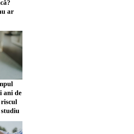
ică?
nu ar
impul
oi ani de
riscul
 studiu