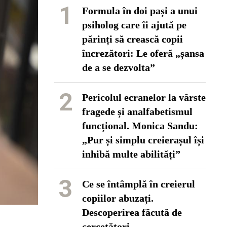
1
Formula în doi pași a unui
psiholog care îi ajută pe
părinți să crească copii
încrezători: Le oferă „șansa
de a se dezvolta”
2
Pericolul ecranelor la vârste
fragede și analfabetismul
funcțional. Monica Sandu:
„Pur și simplu creierașul își
inhibă multe abilități”
3
Ce se întâmplă în creierul
copiilor abuzați.
Descoperirea făcută de
cercetători