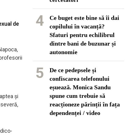
4
Ce buget este bine să îi dai
exual de
copilului în vacanță?
Sfaturi pentru echilibrul
dintre bani de buzunar și
-Napoca,
autonomie
profesorii
5
De ce pedepsele și
confiscarea telefonului
eșuează. Monica Sandu
spune cum trebuie să
oaptea și
reacționeze părinții în fața
 severă,
dependenței / video
edico-