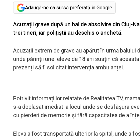
Adaugă-ne ca sursă preferată în Google
Acuzații grave după un bal de absolvire din Cluj-Na
trei tineri, iar polițiștii au deschis o anchetă.
Acuzații extrem de grave au apărut în urma balului de
unde părinții unei eleve de 18 ani susțin că aceasta a
prezenți să fi solicitat intervenția ambulanței.
Potrivit informațiilor relatate de Realitatea TV, mama 
s-a deplasat imediat la locul unde se desfășura eveni
cu pierderi de memorie și fără capacitatea de a înțe
Eleva a fost transportată ulterior la spital, unde a f