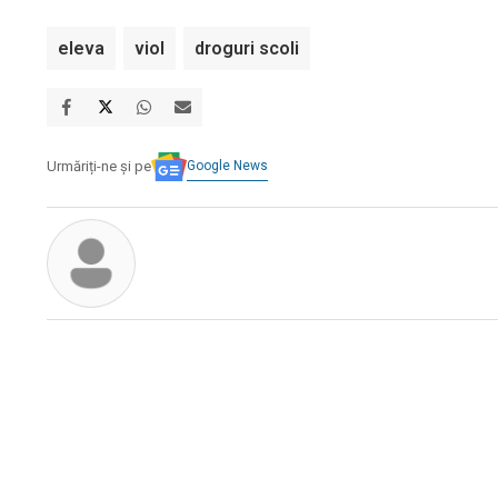
eleva
viol
droguri scoli
Google News
Urmăriți-ne și pe