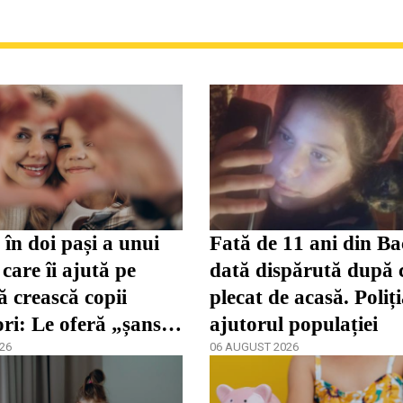
în doi pași a unui
Fată de 11 ani din Ba
care îi ajută pe
dată dispărută după 
ă crească copii
plecat de acasă. Poliț
ori: Le oferă „șansa
ajutorul populației
dezvolta”
26
06 AUGUST 2026