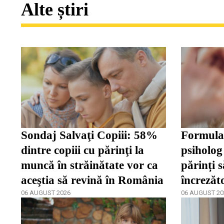
Alte știri
Sondaj Salvaţi Copiii: 58%
Formula 
dintre copiii cu părinţi la
psiholog 
muncă în străinătate vor ca
părinți s
aceştia să revină în România
încrezăt
06 AUGUST 2026
de a se 
06 AUGUST 20