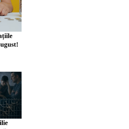
țiile
august!
lie