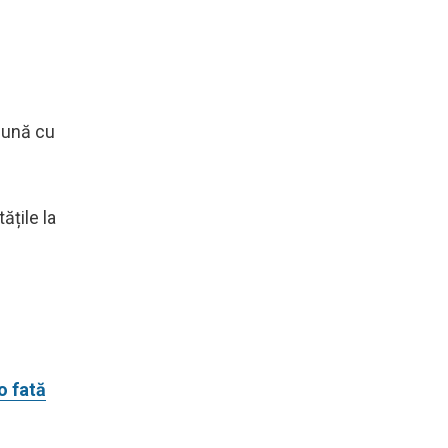
reună cu
ățile la
o fată