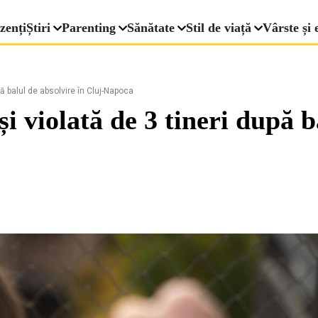
zenți
Știri
Parenting
Sănătate
Stil de viață
Vârste și 
pă balul de absolvire în Cluj-Napoca
și violată de 3 tineri după b