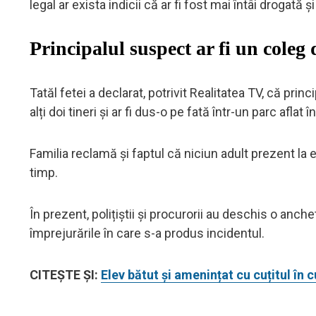
legal ar exista indicii că ar fi fost mai întâi drogată 
Principalul suspect ar fi un coleg
Tatăl fetei a declarat, potrivit Realitatea TV, că prin
alți doi tineri și ar fi dus-o pe fată într-un parc afla
Familia reclamă și faptul că niciun adult prezent la ev
timp.
În prezent, polițiștii și procurorii au deschis o anch
împrejurările în care s-a produs incidentul.
CITEȘTE ȘI:
Elev bătut și amenințat cu cuțitul în 