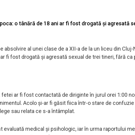
poca: o tânără de 18 ani ar fi fost drogată și agresată s
 absolvire al unei clase de a XII-a de la un liceu din Cluj
r fi fost drogată și agresată sexual de trei tineri, fără ca 
fetei ar fi fost contactată de diriginte în jurul orei 1:00 n
mentul. Acolo și-ar fi găsit fiica într-o stare de confuzie
lege sau relata ce s-a întâmplat.
ost evaluată medical și psihologic, iar în urma raportului m