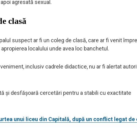
și apoi agresată sexual.
 de clasă
cipalul suspect ar fi un coleg de clasă, care ar fi venit împ
t în apropierea localului unde avea loc banchetul.
eniment, inclusiv cadrele didactice, nu ar fi alertat autorit
etă și desfășoară cercetări pentru a stabili cu exactitate
curtea unui liceu din Capitală, după un conflict legat de 