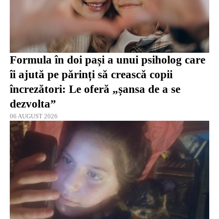
Formula în doi pași a unui psiholog care
îi ajută pe părinți să crească copii
încrezători: Le oferă „șansa de a se
dezvolta”
06 AUGUST 2026