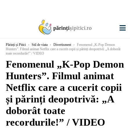
Părinți și Pitici
›
Stil de viata
›
Divertisment
›
Fenomenul „K-Pop Demon
Hunters”. Filmul animat Netflix care a cucerit copii și părinți deopotrivă: „A doborât
toate recordurile!” / VIDEO
Fenomenul „K-Pop Demon
Hunters”. Filmul animat
Netflix care a cucerit copii
și părinți deopotrivă: „A
doborât toate
recordurile!” / VIDEO