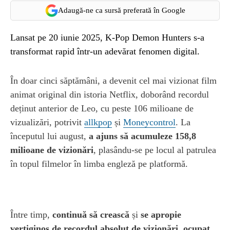
Adaugă-ne ca sursă preferată în Google
Lansat pe 20 iunie 2025, K-Pop Demon Hunters s-a
transformat rapid într-un adevărat fenomen digital.
În doar cinci săptămâni, a devenit cel mai vizionat film
animat original din istoria Netflix, doborând recordul
deținut anterior de Leo, cu peste 106 milioane de
vizualizări, potrivit
allkpop
și
Moneycontrol
. La
începutul lui august,
a ajuns să acumuleze 158,8
milioane de vizionări
, plasându-se pe locul al patrulea
în topul filmelor în limba engleză pe platformă.
Între timp,
continuă să crească
și
se apropie
vertiginos de recordul absolut de vizionări, ocupat