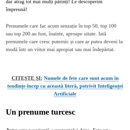
dar atrag tot mai mulți părinți! Le descoperim
împreună!
Prenumele care fac acum senzație în top 50, top 100
sau top 200 au fost, înainte, aproape uitate. Iată
prenumele care cresc puternic și care ar putea deveni la
modă într un viitor mai apropiat sau mai îndepărtat.
CITEȘTE ȘI:
Numele de fete care sunt acum în
tendințe încep cu această literă, potrivit Inteligenței
Artificiale
Un prenume turcesc
Ayna
este o variantă a prenumelui Aina. Este un