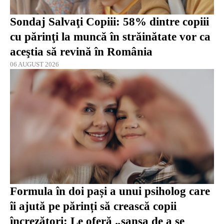
Sondaj Salvaţi Copiii: 58% dintre copiii
cu părinţi la muncă în străinătate vor ca
aceştia să revină în România
06 AUGUST 2026
Formula în doi pași a unui psiholog care
îi ajută pe părinți să crească copii
încrezători: Le oferă „șansa de a se