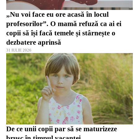
„Nu voi face eu ore acasă în locul
profesorilor”. O mamă refuză ca ai ei
copii să își facă temele și stârnește o
dezbatere aprinsă
31 IULIE 2026
De ce unii copii par să se maturizeze
brusc în timpul vacanței