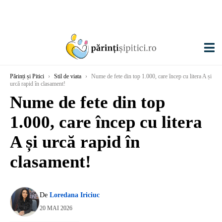
Părinți și Pitici
›
Stil de viata
›
Nume de fete din top 1.000, care încep cu litera A și
urcă rapid în clasament!
Nume de fete din top
1.000, care încep cu litera
A și urcă rapid în
clasament!
De
Loredana Iriciuc
20 MAI 2026