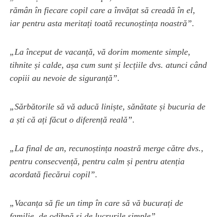
rămân în fiecare copil care a învățat să creadă în el,
iar pentru asta meritați toată recunoștința noastră”
.
„La început de vacanță, vă dorim momente simple,
tihnite și calde, așa cum sunt și lecțiile dvs. atunci când
copiii au nevoie de siguranță”
.
„Sărbătorile să vă aducă liniște, sănătate și bucuria de
a ști că ați făcut o diferență reală”
.
„La final de an, recunoștința noastră merge către dvs.,
pentru consecvență, pentru calm și pentru atenția
acordată fiecărui copil”
.
„Vacanța să fie un timp în care să vă bucurați de
familie, de odihnă și de lucrurile simple”
.