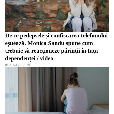
De ce pedepsele și confiscarea telefonului
eșuează. Monica Sandu spune cum
trebuie să reacționeze părinții în fața
dependenței / video
06 AUGUST 2026