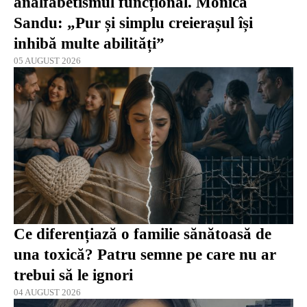
analfabetismul funcțional. Monica
Sandu: „Pur și simplu creierașul își
inhibă multe abilități”
05 AUGUST 2026
Ce diferențiază o familie sănătoasă de
una toxică? Patru semne pe care nu ar
trebui să le ignori
04 AUGUST 2026