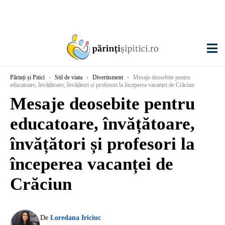
Părinți și Pitici
›
Stil de viata
›
Divertisment
›
Mesaje deosebite pentru
educatoare, învățătoare, învățători și profesori la începerea vacanței de Crăciun
Mesaje deosebite pentru
educatoare, învățătoare,
învățători și profesori la
începerea vacanței de
Crăciun
De
Loredana Iriciuc