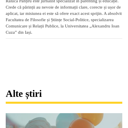
Raluca Panțiru este jurnalist specializat în parenting și educație.
Crede că părinții au nevoie de informații clare, corecte și ușor de
aplicat, iar misiunea ei este să ofere exact acest sprijin. A absolvit
Facultatea de Filosofie și Științe Social-Politice, specializarea
Comunicare și Relații Publice, la Universitatea „Alexandru Ioan
Cuza” din Iași.
Alte știri