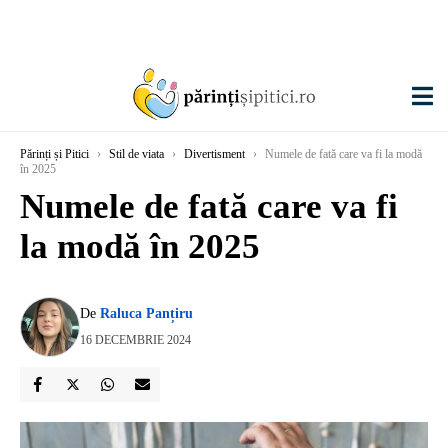
Părinți și Pitici
›
Stil de viata
›
Divertisment
›
Numele de fată care va fi la modă
în 2025
Numele de fată care va fi
la modă în 2025
De
Raluca Panțiru
16 DECEMBRIE 2024