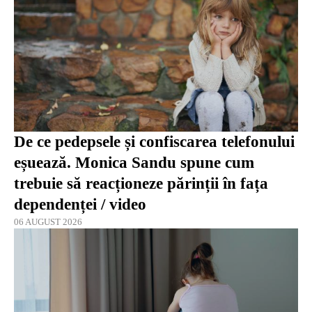
De ce pedepsele și confiscarea telefonului
eșuează. Monica Sandu spune cum
trebuie să reacționeze părinții în fața
dependenței / video
06 AUGUST 2026