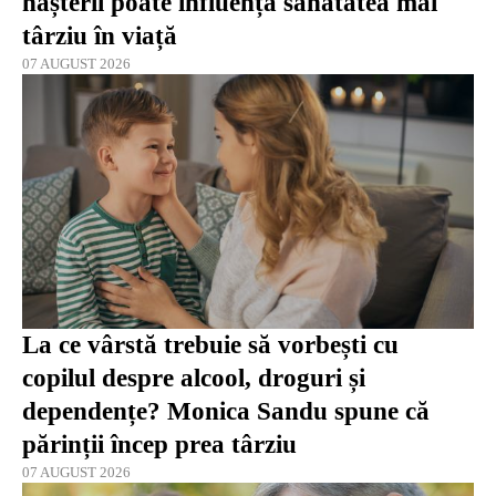
nașterii poate influența sănătatea mai
târziu în viață
07 AUGUST 2026
La ce vârstă trebuie să vorbești cu
copilul despre alcool, droguri și
dependențe? Monica Sandu spune că
părinții încep prea târziu
07 AUGUST 2026