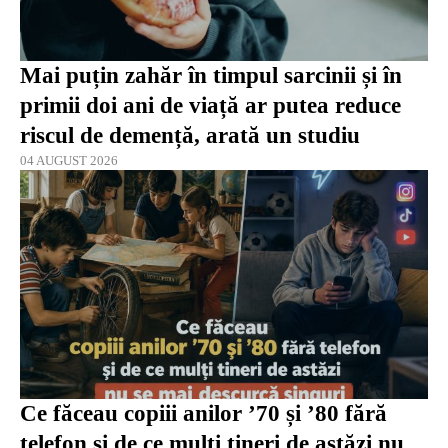
Mai puțin zahăr în timpul sarcinii și în
primii doi ani de viață ar putea reduce
riscul de demență, arată un studiu
04 AUGUST 2026
Ce făceau copiii anilor ’70 și ’80 fără
telefon și de ce mulți tineri de astăzi nu