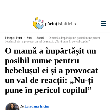
Părinți și Pitici
›
Stiri
›
Social
›
O mamă a împărtășit un posibil nume pentru
bebelușul ei și a provocat un val de reacții: „Nu-ți pune în pericol copilul”
O mamă a împărtășit un
posibil nume pentru
bebelușul ei și a provocat
un val de reacții: „Nu-ți
pune în pericol copilul”
De
Loredana Iriciuc