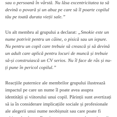
sau o persoană în vârstă. Nu lăsa excentricitatea ta să
devină o povară și un abuz pe care să îl poarte copilul
tău pe toată durata vieții sale.”
Un alt membru al grupului a declarat:
„Smokie este un
nume potrivit pentru un câine, o pisică sau un iepure.
Nu pentru un copil care trebuie să crească și să devină
un adult care aplică pentru locuri de muncă și trebuie
să-și construiască un CV serios. Nu îl face de râs și nu-
ți pune în pericol copilul.”
Reacțiile puternice ale membrilor grupului ilustrează
impactul pe care un nume îl poate avea asupra
identității și viitorului unui copil. Părinții sunt avertizați
să ia în considerare implicațiile sociale și profesionale
ale alegerii unui nume neobișnuit sau care poate fi