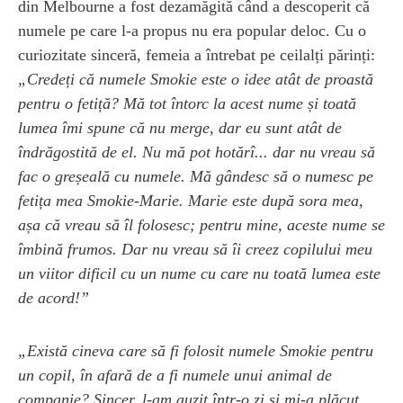
din Melbourne a fost dezamăgită când a descoperit că
numele pe care l-a propus nu era popular deloc. Cu o
curiozitate sinceră, femeia a întrebat pe ceilalți părinți:
„Credeți că numele Smokie este o idee atât de proastă
pentru o fetiță? Mă tot întorc la acest nume și toată
lumea îmi spune că nu merge, dar eu sunt atât de
îndrăgostită de el. Nu mă pot hotărî... dar nu vreau să
fac o greșeală cu numele. Mă gândesc să o numesc pe
fetița mea Smokie-Marie. Marie este după sora mea,
așa că vreau să îl folosesc; pentru mine, aceste nume se
îmbină frumos. Dar nu vreau să îi creez copilului meu
un viitor dificil cu un nume cu care nu toată lumea este
de acord!”
„Există cineva care să fi folosit numele Smokie pentru
un copil, în afară de a fi numele unui animal de
companie? Sincer, l-am auzit într-o zi și mi-a plăcut.