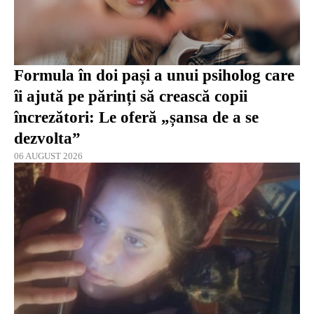
Formula în doi pași a unui psiholog care
îi ajută pe părinți să crească copii
încrezători: Le oferă „șansa de a se
dezvolta”
06 AUGUST 2026