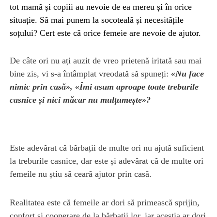
tot mamă și copiii au nevoie de ea mereu și în orice
situație. Să mai punem la socoteală și necesitățile
soțului? Cert este că orice femeie are nevoie de ajutor.
De câte ori nu ați auzit de vreo prietenă iritată sau mai
bine zis, vi s-a întâmplat vreodată să spuneți:
«Nu face
nimic prin casă», «Îmi asum aproape toate treburile
casnice și nici măcar nu mulțumește»?
Este adevărat că bărbații de multe ori nu ajută suficient
la treburile casnice, dar este și adevărat că de multe ori
femeile nu știu să ceară ajutor prin casă.
Realitatea este că femeile ar dori să primească sprijin,
confort și cooperare de la bărbații lor, iar aceștia ar dori