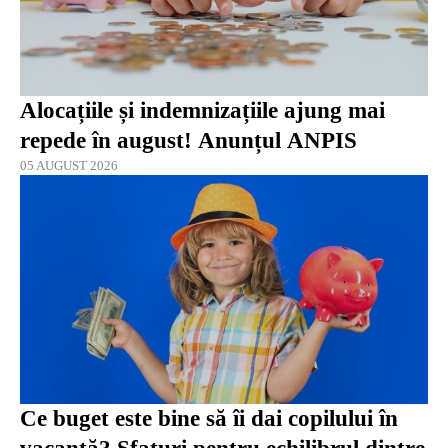
Alocațiile și indemnizațiile ajung mai
repede în august! Anunțul ANPIS
05 AUGUST 2026
Ce buget este bine să îi dai copilului în