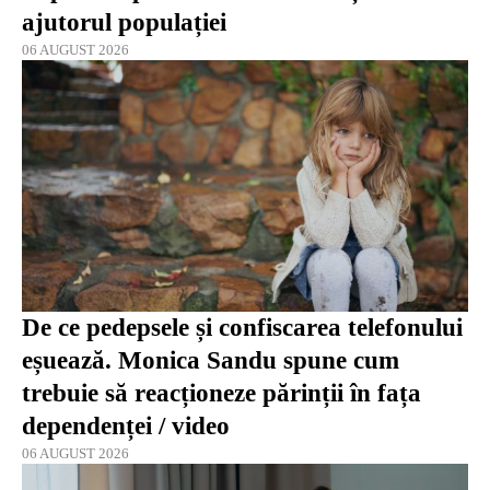
ajutorul populației
06 AUGUST 2026
De ce pedepsele și confiscarea telefonului
eșuează. Monica Sandu spune cum
trebuie să reacționeze părinții în fața
dependenței / video
06 AUGUST 2026