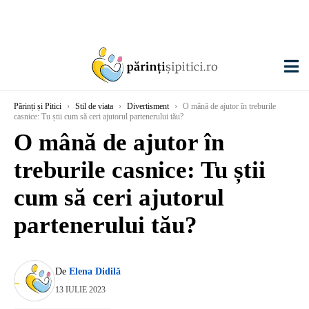
Părinți și Pitici
›
Stil de viata
›
Divertisment
›
O mână de ajutor în treburile
casnice: Tu știi cum să ceri ajutorul partenerului tău?
O mână de ajutor în
treburile casnice: Tu știi
cum să ceri ajutorul
partenerului tău?
De
Elena Didilă
13 IULIE 2023