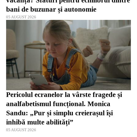
vacanță? Sfaturi pentru echilibrul dintre
bani de buzunar și autonomie
05 AUGUST 2026
Pericolul ecranelor la vârste fragede și
analfabetismul funcțional. Monica
Sandu: „Pur și simplu creierașul își
inhibă multe abilități”
05 AUGUST 2026