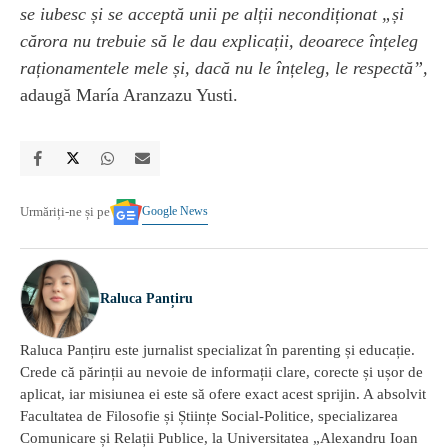
se iubesc și se acceptă unii pe alții necondiționat „și
cărora nu trebuie să le dau explicații, deoarece înțeleg
raționamentele mele și, dacă nu le înțeleg, le respectă”,
adaugă María Aranzazu Yusti.
Google News
Urmăriți-ne și pe
Raluca Panțiru
Raluca Panțiru este jurnalist specializat în parenting și educație.
Crede că părinții au nevoie de informații clare, corecte și ușor de
aplicat, iar misiunea ei este să ofere exact acest sprijin. A absolvit
Facultatea de Filosofie și Științe Social-Politice, specializarea
Comunicare și Relații Publice, la Universitatea „Alexandru Ioan