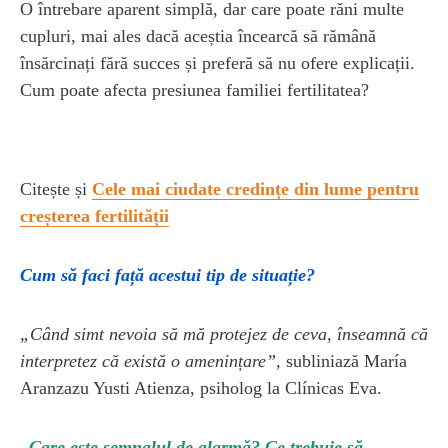
O întrebare aparent simplă, dar care poate răni multe
cupluri, mai ales dacă aceștia încearcă să rămână
însărcinați fără succes și preferă să nu ofere explicații.
Cum poate afecta presiunea familiei fertilitatea?
Citește și
Cele mai ciudate credințe din lume pentru
creșterea fertilității
Cum să faci față acestui tip de situație?
„Când simt nevoia să mă protejez de ceva, înseamnă că
interpretez că există o amenințare”,
subliniază María
Aranzazu Yusti Atienza, psiholog la Clínicas Eva.
„Care este semnalul de alarmă? Ce trebuie să