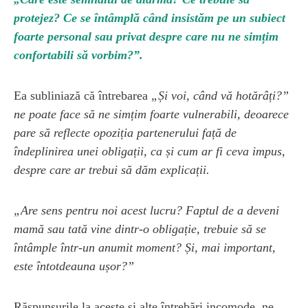
protejez? Ce se întâmplă când insistăm pe un subiect
foarte personal sau privat despre care nu ne simțim
confortabili să vorbim?”.
Ea subliniază că întrebarea
„Și voi, când vă hotărâți?”
ne poate face să ne simțim foarte vulnerabili, deoarece
pare să reflecte opoziția partenerului față de
îndeplinirea unei obligații, ca și cum ar fi ceva impus,
despre care ar trebui să dăm explicații.
„Are sens pentru noi acest lucru? Faptul de a deveni
mamă sau tată vine dintr-o obligație, trebuie să se
întâmple într-un anumit moment? Și, mai important,
este întotdeauna ușor?”
Răspunsurile la aceste și alte întrebări incomode, ne