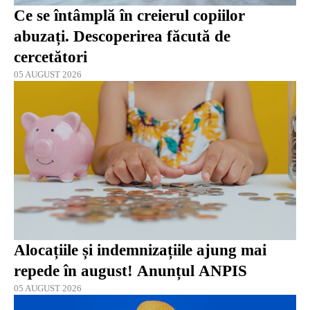
Ce se întâmplă în creierul copiilor
abuzați. Descoperirea făcută de
cercetători
05 AUGUST 2026
Alocațiile și indemnizațiile ajung mai
repede în august! Anunțul ANPIS
05 AUGUST 2026