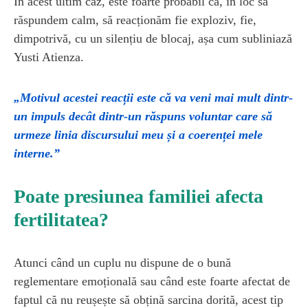
În acest ultim caz, este foarte probabil ca, în loc să
răspundem calm, să reacționăm fie exploziv, fie,
dimpotrivă, cu un silențiu de blocaj, așa cum subliniază
Yusti Atienza.
„Motivul acestei reacții este că va veni mai mult dintr-
un impuls decât dintr-un răspuns voluntar care să
urmeze linia discursului meu și a coerenței mele
interne.”
Poate presiunea familiei afecta
fertilitatea?
Atunci când un cuplu nu dispune de o bună
reglementare emoțională sau când este foarte afectat de
faptul că nu reușește să obțină sarcina dorită, acest tip