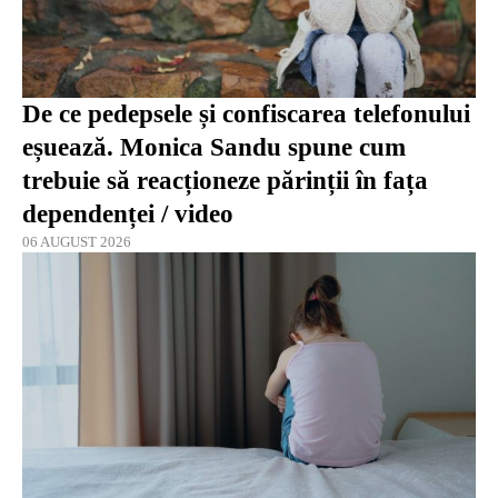
De ce pedepsele și confiscarea telefonului
eșuează. Monica Sandu spune cum
trebuie să reacționeze părinții în fața
dependenței / video
06 AUGUST 2026