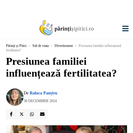
Părinți și Pitici
›
Stil de viata
›
Divertisment
›
Presiunea familiei influențează
fertilitatea?
Presiunea familiei
influențează fertilitatea?
De
Raluca Panțiru
30 DECEMBRIE 2024