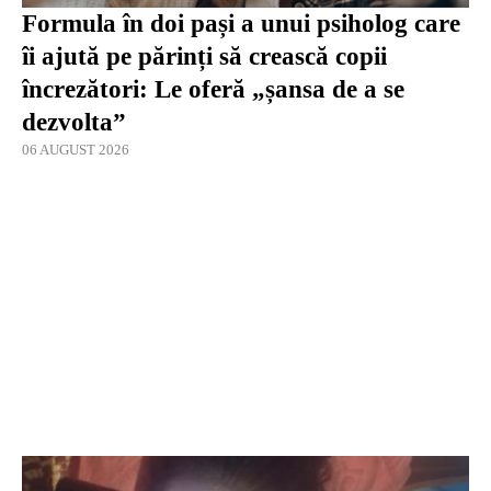
Formula în doi pași a unui psiholog care
îi ajută pe părinți să crească copii
încrezători: Le oferă „șansa de a se
dezvolta”
06 AUGUST 2026