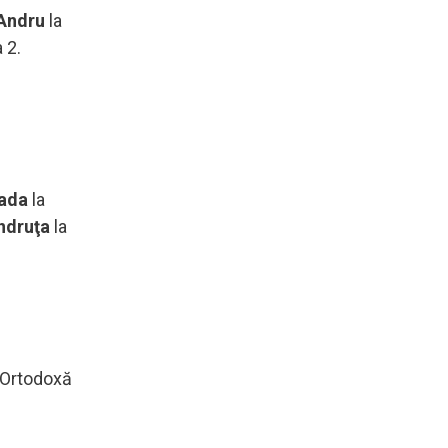
Andru
la
 2.
ada
la
ndruţa
la
a Ortodoxă