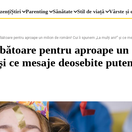
zenți
Știri
Parenting
Sănătate
Stil de viață
Vârste și 
rbătoare pentru aproape un milion de români! Cui îi spunem „La mulți ani!” și ce
rbătoare pentru aproape un 
și ce mesaje deosebite pute