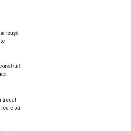
ai reuşit
 te
 construit
ici.
i trecut
ni care să