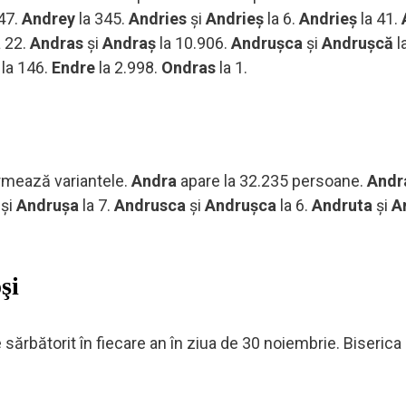
47.
Andrey
la 345.
Andries
şi
Andrieş
la 6.
Andrieş
la 41.
a 22.
Andras
şi
Andraş
la 10.906.
Andruşca
şi
Andruşcă
la
la 146.
Endre
la 2.998.
Ondras
la 1.
rmează variantele.
Andra
apare la 32.235 persoane.
Andr
a
şi
Andruşa
la 7.
Andrusca
şi
Andruşca
la 6.
Andruta
şi
A
şi
 sărbătorit în fiecare an în ziua de 30 noiembrie. Biseric