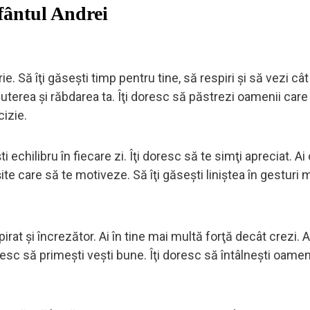
Sfântul Andrei
ie. Să îţi găseşti timp pentru tine, să respiri şi să vezi cât 
terea şi răbdarea ta. Îţi doresc să păstrezi oamenii care
cizie.
i echilibru în fiecare zi. Îţi doresc să te simţi apreciat. Ai
ite care să te motiveze. Să îţi găseşti liniştea în gesturi m
irat şi încrezător. Ai în tine mai multă forţă decât crezi. A
oresc să primeşti veşti bune. Îţi doresc să întâlneşti oame