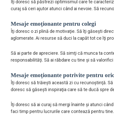
Îţi doresc să păstrezi optimismul care te caracterize
curaj să ceri ajutor atunci când ai nevoie. Să recun
Mesaje emoţionante pentru colegi
Îţi doresc o zi plină de motivaţie. Să îţi găseşti dir
aglomerate. Ai resurse să duci la capăt tot ce îţi prop
Să ai parte de apreciere. Să simţi că munca ta conteaz
responsabilităţi. Să ai răbdare cu tine şi să valorific
Mesaje emoţionante potrivite pentru ori
Îţi doresc să trăieşti această zi cu recunoştinţă. Să 
doresc să găseşti inspiraţia care să te ducă spre deci
Îţi doresc să ai curaj să mergi înainte şi atunci când a
faci timp pentru lucrurile care contează pentru tine.