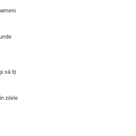
 oameni
o unde
i să îţi
în zilele