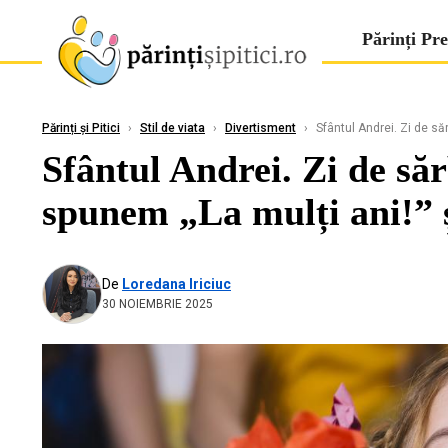
Părinți Pre
Părinți și Pitici
›
Stil de viata
›
Divertisment
›
Sfântul Andrei. Zi de să
Sfântul Andrei. Zi de să
spunem „La mulți ani!” 
De
Loredana Iriciuc
30 NOIEMBRIE 2025