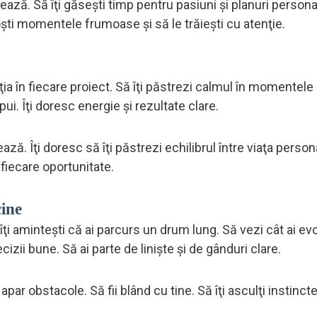
ază. Să îţi găseşti timp pentru pasiuni şi planuri personal
oşti momentele frumoase şi să le trăieşti cu atenţie.
ecţia în fiecare proiect. Să îţi păstrezi calmul în momentele
ui. Îţi doresc energie şi rezultate clare.
ă. Îţi doresc să îţi păstrezi echilibrul între viaţa person
i fiecare oportunitate.
cine
îţi aminteşti că ai parcurs un drum lung. Să vezi cât ai evol
zii bune. Să ai parte de linişte şi de gânduri clare.
par obstacole. Să fii blând cu tine. Să îţi asculţi instinctel