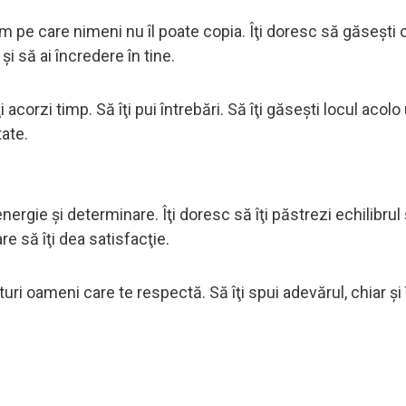
ritm pe care nimeni nu îl poate copia. Îţi doresc să găseşti
şi să ai încredere în tine.
i acorzi timp. Să îţi pui întrebări. Să îţi găseşti locul acol
tate.
energie şi determinare. Îţi doresc să îţi păstrezi echilibrul ş
re să îţi dea satisfacţie.
turi oameni care te respectă. Să îţi spui adevărul, chiar şi 