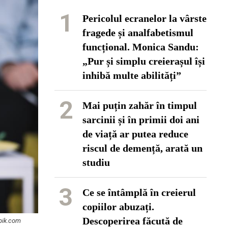
1
Pericolul ecranelor la vârste
fragede și analfabetismul
funcțional. Monica Sandu:
„Pur și simplu creierașul își
inhibă multe abilități”
2
Mai puțin zahăr în timpul
sarcinii și în primii doi ani
de viață ar putea reduce
riscul de demență, arată un
studiu
3
Ce se întâmplă în creierul
copiilor abuzați.
Descoperirea făcută de
epik.com