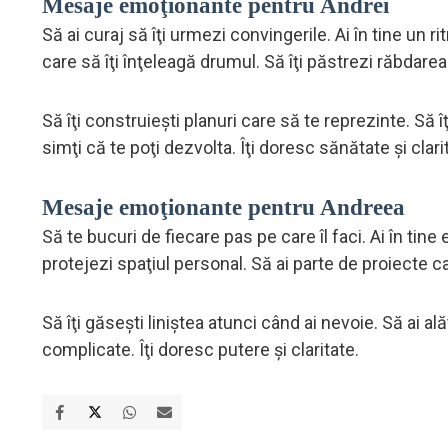
Mesaje emoţionante pentru Andrei
Să ai curaj să îţi urmezi convingerile. Ai în tine un 
care să îţi înţeleagă drumul. Să îţi păstrezi răbdarea 
Să îţi construieşti planuri care să te reprezinte. Să îţ
simţi că te poţi dezvolta. Îţi doresc sănătate şi clari
Mesaje emoţionante pentru Andreea
Să te bucuri de fiecare pas pe care îl faci. Ai în tine 
protejezi spaţiul personal. Să ai parte de proiecte ca
Să îţi găseşti liniştea atunci când ai nevoie. Să ai ală
complicate. Îţi doresc putere şi claritate.