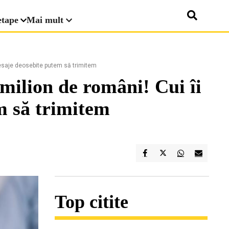
etape
Mai mult
 mesaje deosebite putem să trimitem
milion de români! Cui îi
m să trimitem
Top citite