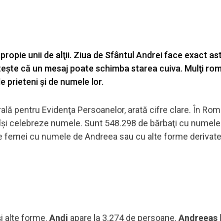
opie unii de alţii. Ziua de Sfântul Andrei face exact asta
inteşte că un mesaj poate schimba starea cuiva. Mulţi ro
e prieteni şi de numele lor.
rală pentru Evidenţa Persoanelor, arată cifre clare. În Ro
îşi celebreze numele. Sunt 548.298 de bărbaţi cu numele
de femei cu numele de Andreea sau cu alte forme derivate
şi alte forme.
Andi
apare la 3.274 de persoane.
Andreeas