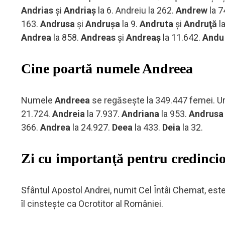
Andrias
şi
Andriaş
la 6. Andreiu la 262.
Andrew
la 7
163.
Andrusa
şi
Andruşa
la 9.
Andruta
şi
Andruţă
l
Andrea
la 858.
Andreas
şi
Andreaş
la 11.642.
Andu
Cine poartă numele Andreea
Numele
Andreea
se regăseşte la 349.447 femei. U
21.724.
Andreia
la 7.937.
Andriana
la 953.
Andrus
366.
Andrea
la 24.927.
Deea
la 433.
Deia
la 32.
Zi cu importanţă pentru credincio
Sfântul Apostol Andrei, numit Cel Întâi Chemat, este
îl cinsteşte ca Ocrotitor al României.