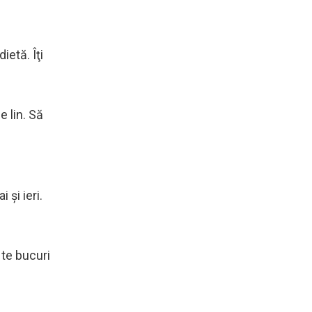
ietă. Îţi
e lin. Să
 şi ieri.
 te bucuri