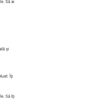
e. Să ai
ală şi
uat. Îţi
e. Să îţi