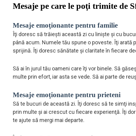
Mesaje pe care le poţi trimite de 
Mesaje emoţionante pentru familie
Îţi doresc să trăieşti această zi cu linişte şi cu bucur
până acum. Numele tău spune o poveste. Îţi arată pu
sprijină. Îţi doresc sănătate şi claritate în fiecare de
Să ai în jurul tău oameni care îţi vor binele. Să găseşt
multe prin efort, iar asta se vede. Să ai parte de reuş
Mesaje emoţionante pentru prieteni
Să te bucuri de această zi. Îţi doresc să te simţi insp
prin multe şi ai crescut cu fiecare experienţă. Îţi d
te ajute să mergi mai departe.