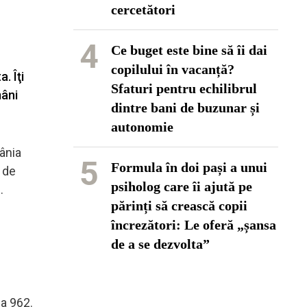
cercetători
4
Ce buget este bine să îi dai
copilului în vacanță?
. Îţi
Sfaturi pentru echilibrul
mâni
dintre bani de buzunar și
autonomie
mânia
5
Formula în doi pași a unui
 de
psiholog care îi ajută pe
.
părinți să crească copii
încrezători: Le oferă „șansa
de a se dezvolta”
la 962.