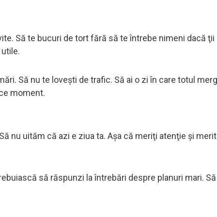
ite. Să te bucuri de tort fără să te întrebe nimeni dacă ţii d
utile.
ri. Să nu te loveşti de trafic. Să ai o zi în care totul merg
rice moment.
Să nu uităm că azi e ziua ta. Aşa că meriţi atenţie şi meritai
 trebuiască să răspunzi la întrebări despre planuri mari. Să