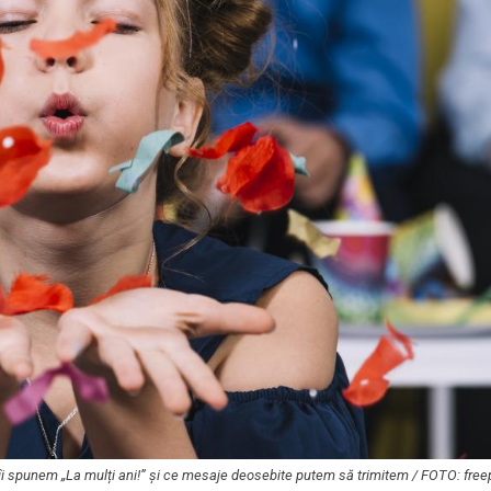
 îi spunem „La mulți ani!” și ce mesaje deosebite putem să trimitem / FOTO: fre