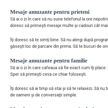
Mesaje amuzante pentru prieteni
Să ai o zi în care să nu sune telefonul la ore nepotriv
doresc să primeşti mesaje multe şi cadouri cât mai 
Îţi doresc să te simţi bine. Să nu alergi după programă
găseşti loc de parcare din prima. Să te bucuri de o
Mesaje amuzante pentru familie
Să ai o zi în care cafeaua să fie exact cum îţi place. 
Sper să primeşti ceva ce chiar foloseşti.
Îţi doresc să ai timp să stai şi să te relaxezi. Să nu
de oameni şi de conversaţii simple.