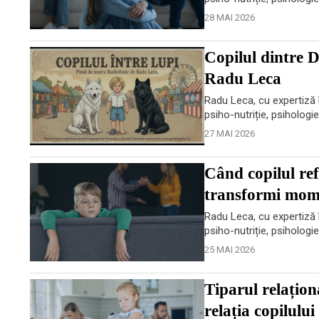
28 MAI 2026
Copilul dintre D
Radu Leca
Radu Leca, cu expertiză î
psiho-nutriție, psihologi
27 MAI 2026
Când copilul ref
transformi mome
Radu Leca, cu expertiză î
psiho-nutriție, psihologi
25 MAI 2026
Tiparul relațion
relația copilulu