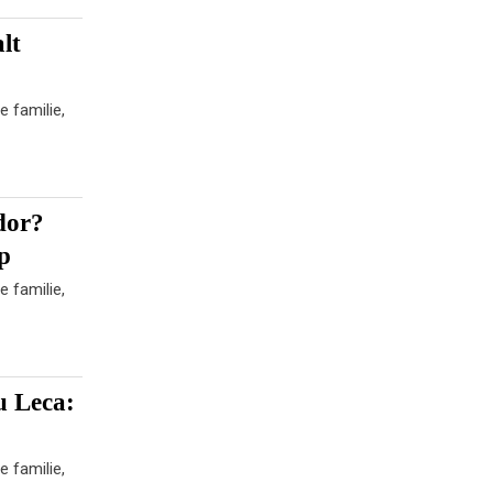
lt
e familie,
 dor?
rp
e familie,
u Leca:
e familie,