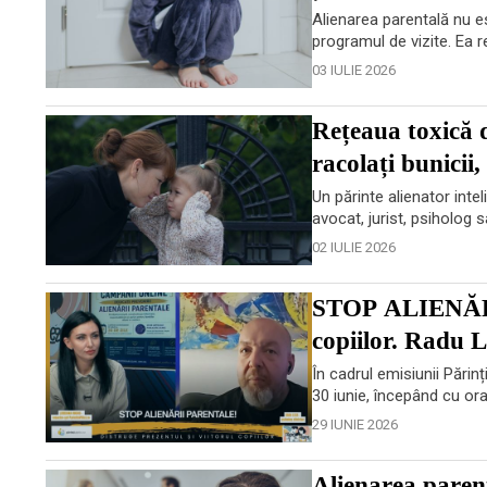
Alienarea parentală nu e
programul de vizite. Ea r
03 IULIE 2026
Rețeaua toxică 
racolați bunicii,
Un părinte alienator inte
avocat, jurist, psiholog s
02 IULIE 2026
STOP ALIENĂRII
copiilor. Radu L
În cadrul emisiunii Părinț
30 iunie, începând cu ora
29 IUNIE 2026
Alienarea parent