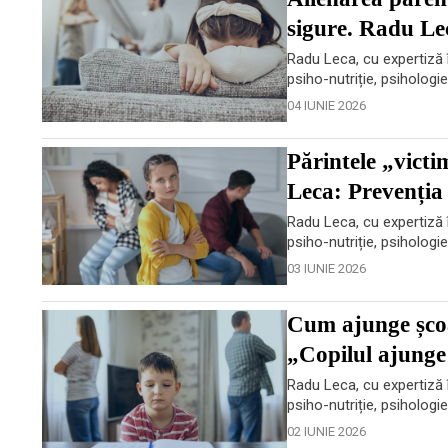
sigure. Radu Le
Radu Leca, cu expertiză î
psiho-nutriție, psihologi
04 IUNIE 2026
Părintele „victi
Leca: Prevenția
Radu Leca, cu expertiză î
psiho-nutriție, psihologi
03 IUNIE 2026
Cum ajunge școa
„Copilul ajunge 
Radu Leca, cu expertiză î
psiho-nutriție, psihologi
02 IUNIE 2026