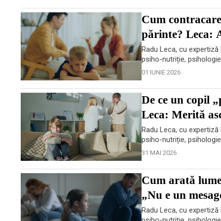
Cum contracarezi
părinte? Leca: A
Radu Leca, cu expertiză î
psiho-nutriție, psihologi
01 IUNIE 2026
De ce un copil „
Leca: Merită asc
Radu Leca, cu expertiză î
psiho-nutriție, psihologi
31 MAI 2026
Cum arată lumea
„Nu e un mesager
Radu Leca, cu expertiză î
psiho-nutriție, psihologi