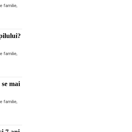
e familie,
ilului?
”
e familie,
u se mai
e familie,
i 7 ani.