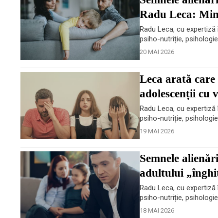
Radu Leca: Mint
Radu Leca, cu expertiză î
psiho-nutriție, psihologi
20 MAI 2026
Leca arată care 
adolescenții cu 
Radu Leca, cu expertiză î
psiho-nutriție, psihologi
19 MAI 2026
Semnele alienări
adultului „înghi
Radu Leca, cu expertiză î
psiho-nutriție, psihologi
18 MAI 2026