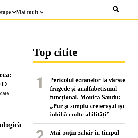
etape
Mai mult
Top citite
eca:
1
Pericolul ecranelor la vârste
DEO
fragede și analfabetismul
 care
funcțional. Monica Sandu:
„Pur și simplu creierașul își
inhibă multe abilități”
tologică
2
Mai puțin zahăr în timpul