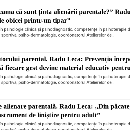
ama că sunt ținta alienării parentale?” Rad
e obicei printr-un tipar”
n psihologie clinică și psihodiagnostic, competențe în psihoterapie d
e sportivă, psiho-dermatologie, coordonatorul Atelierelor de...
torului parental. Radu Leca: Prevenția încep
că fiecare gest devine material educativ pentru
n psihologie clinică și psihodiagnostic, competențe în psihoterapie d
e sportivă, psiho-dermatologie, coordonatorul Atelierelor de...
e alienare parentală. Radu Leca: „Din păcate
nstrument de liniștire pentru adult”
n psihologie clinică și psihodiagnostic, competențe în psihoterapie d
e sportivă, psiho-dermatologie, coordonatorul Atelierelor de...