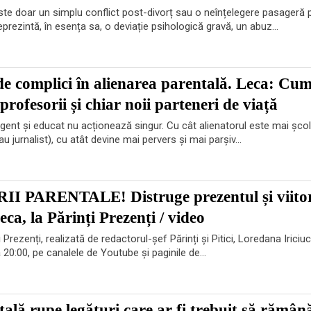
ste doar un simplu conflict post-divorț sau o neînțelegere pasageră p
eprezintă, în esența sa, o deviație psihologică gravă, un abuz...
de complici în alienarea parentală. Leca: Cu
 profesorii și chiar noii parteneri de viață
ligent și educat nu acționează singur. Cu cât alienatorul este mai școl
au jurnalist), cu atât devine mai pervers și mai parșiv...
 PARENTALE! Distruge prezentul și viito
eca, la Părinți Prezenți / video
i Prezenți, realizată de redactorul-șef Părinți și Pitici, Loredana Iriciuc
 20:00, pe canalele de Youtube și paginile de...
ală rupe legături care ar fi trebuit să rămân