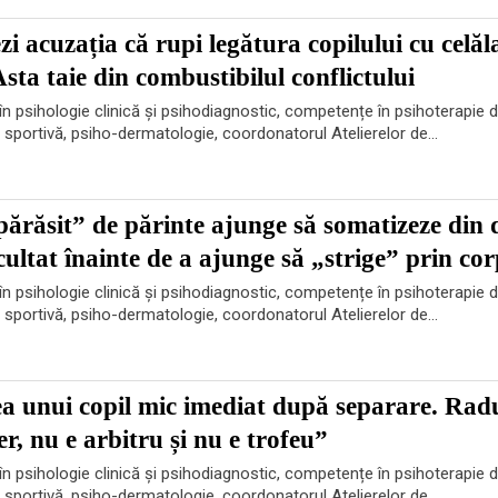
 acuzația că rupi legătura copilului cu celăla
sta taie din combustibilul conflictului
n psihologie clinică și psihodiagnostic, competențe în psihoterapie d
e sportivă, psiho-dermatologie, coordonatorul Atelierelor de...
părăsit” de părinte ajunge să somatizeze din
ultat înainte de a ajunge să „strige” prin co
n psihologie clinică și psihodiagnostic, competențe în psihoterapie d
e sportivă, psiho-dermatologie, coordonatorul Atelierelor de...
 unui copil mic imediat după separare. Rad
, nu e arbitru și nu e trofeu”
n psihologie clinică și psihodiagnostic, competențe în psihoterapie d
e sportivă, psiho-dermatologie, coordonatorul Atelierelor de...