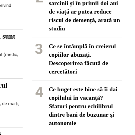
sarcinii și în primii doi ani
rivind
de viață ar putea reduce
riscul de demență, arată un
studiu
m sunt
3
Ce se întâmplă în creierul
copiilor abuzați.
it (medic,
Descoperirea făcută de
cercetători
rul
4
Ce buget este bine să îi dai
copilului în vacanță?
, de marți,
Sfaturi pentru echilibrul
dintre bani de buzunar și
autonomie
ă