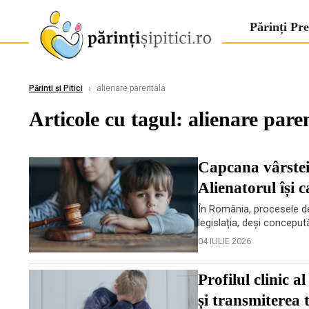
Părinți Pre
Părinți și Pitici
›
alienare parentala
Articole cu tagul: alienare pare
Capcana vârstei
Alienatorul își 
În România, procesele de
legislația, deși concepută
04 IULIE 2026
Profilul clinic 
și transmiterea