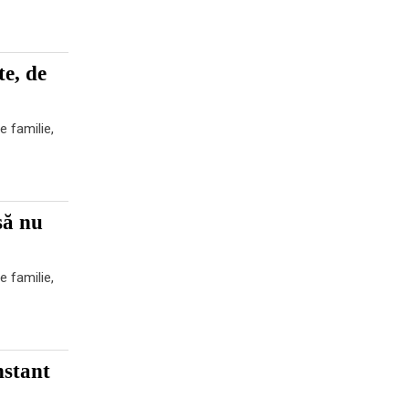
te, de
e familie,
să nu
e familie,
nstant