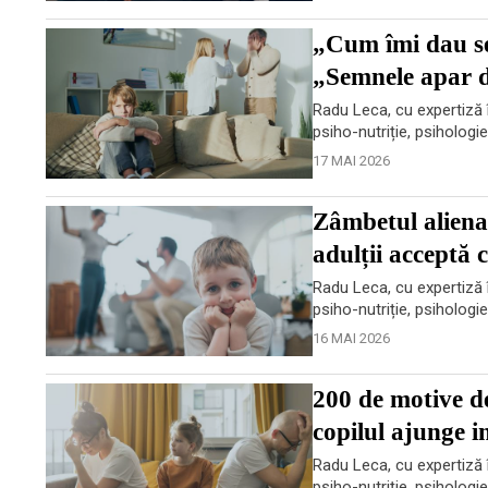
„Cum îmi dau se
„Semnele apar d
Radu Leca, cu expertiză î
psiho-nutriție, psihologi
17 MAI 2026
Zâmbetul aliena
adulții acceptă 
Radu Leca, cu expertiză î
psiho-nutriție, psihologi
16 MAI 2026
200 de motive d
copilul ajunge i
Radu Leca, cu expertiză î
psiho-nutriție, psihologi