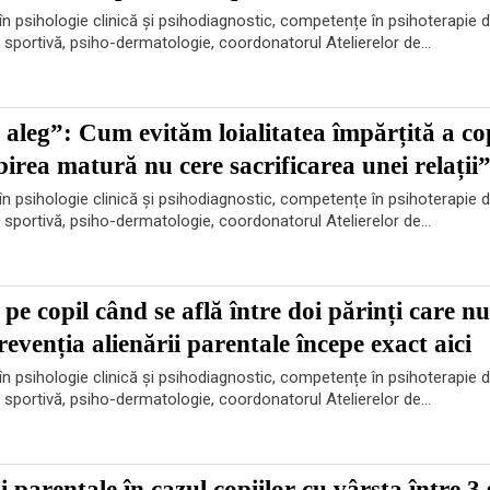
n psihologie clinică și psihodiagnostic, competențe în psihoterapie d
e sportivă, psiho-dermatologie, coordonatorul Atelierelor de...
aleg”: Cum evităm loialitatea împărțită a cop
rea matură nu cere sacrificarea unei relații
n psihologie clinică și psihodiagnostic, competențe în psihoterapie d
e sportivă, psiho-dermatologie, coordonatorul Atelierelor de...
 pe copil când se află între doi părinți care n
revenția alienării parentale începe exact aici
n psihologie clinică și psihodiagnostic, competențe în psihoterapie d
e sportivă, psiho-dermatologie, coordonatorul Atelierelor de...
 parentale în cazul copiilor cu vârsta între 3 ș