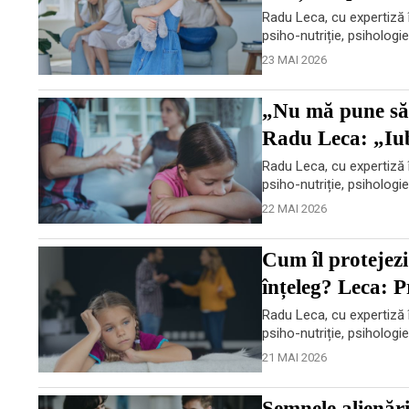
Radu Leca, cu expertiză î
psiho-nutriție, psihologi
23 MAI 2026
„Nu mă pune să 
Radu Leca: „Iubi
Radu Leca, cu expertiză î
psiho-nutriție, psihologi
22 MAI 2026
Cum îl protejezi
înțeleg? Leca: P
Radu Leca, cu expertiză î
psiho-nutriție, psihologi
21 MAI 2026
Semnele alienării