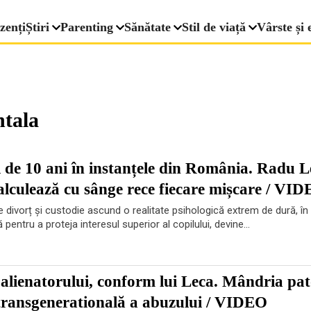
zenți
Știri
Parenting
Sănătate
Stil de viață
Vârste și 
ntala
 de 10 ani în instanțele din România. Radu L
calculează cu sânge rece fiecare mișcare / VI
 divorț și custodie ascund o realitate psihologică extrem de dură, în
 pentru a proteja interesul superior al copilului, devine...
al alienatorului, conform lui Leca. Mândria pa
 transgeneratională a abuzului / VIDEO