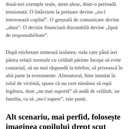
două-trei exemple reale, atent alese, dintr-o perioadă
tensionată. O întârziere la preluare devine „nu-l
interesează copilul”. O greșeală de comunicare devine
„abuz”. O decizie financiară discutabilă devine „lipsă
de responsabilitate”.
După etichetare urmează izolarea: ruda care până ieri
păstra relații normale cu celălalt părinte începe să evite
contactul, să nu mai răspundă la telefon, să privească în
altă parte la evenimente. Alienatorul, bine instalat în
rolul de victimă, spune că nu cere nimănui să rupă
legătura, doar „nu mai suportă” să audă de celălalt, iar
familia, ca să „nu-l supere”, taie punți.
Alt scenariu, mai perfid, folosește
imaginea copilului drept scut