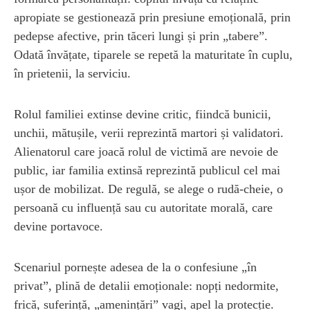
apropiate se gestionează prin presiune emoțională, prin
pedepse afective, prin tăceri lungi și prin „tabere”.
Odată învățate, tiparele se repetă la maturitate în cuplu,
în prietenii, la serviciu.
Rolul familiei extinse devine critic, fiindcă bunicii,
unchii, mătușile, verii reprezintă martori și validatori.
Alienatorul care joacă rolul de victimă are nevoie de
public, iar familia extinsă reprezintă publicul cel mai
ușor de mobilizat. De regulă, se alege o rudă-cheie, o
persoană cu influență sau cu autoritate morală, care
devine portavoce.
Scenariul pornește adesea de la o confesiune „în
privat”, plină de detalii emoționale: nopți nedormite,
frică, suferință, „amenințări” vagi, apel la protecție.