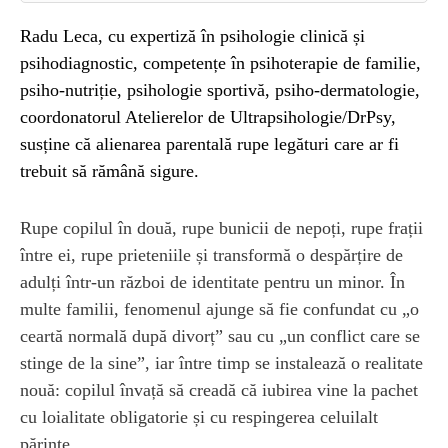
Radu Leca, cu expertiză în psihologie clinică și
psihodiagnostic, competențe în psihoterapie de familie,
psiho-nutriție, psihologie sportivă, psiho-dermatologie,
coordonatorul Atelierelor de Ultrapsihologie/DrPsy,
susține că alienarea parentală rupe legături care ar fi
trebuit să rămână sigure.
Rupe copilul în două, rupe bunicii de nepoți, rupe frații
între ei, rupe prieteniile și transformă o despărțire de
adulți într-un război de identitate pentru un minor. În
multe familii, fenomenul ajunge să fie confundat cu „o
ceartă normală după divorț” sau cu „un conflict care se
stinge de la sine”, iar între timp se instalează o realitate
nouă: copilul învață să creadă că iubirea vine la pachet
cu loialitate obligatorie și cu respingerea celuilalt
părinte.