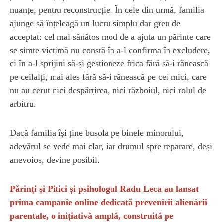
nuanțe, pentru reconstrucție. În cele din urmă, familia
ajunge să înțeleagă un lucru simplu dar greu de
acceptat: cel mai sănătos mod de a ajuta un părinte care
se simte victimă nu constă în a-l confirma în excludere,
ci în a-l sprijini să-și gestioneze frica fără să-i rănească
pe ceilalți, mai ales fără să-i rănească pe cei mici, care
nu au cerut nici despărțirea, nici războiul, nici rolul de
arbitru.
Dacă familia își ține busola pe binele minorului,
adevărul se vede mai clar, iar drumul spre reparare, deși
anevoios, devine posibil.
Părinți și Pitici și psihologul Radu Leca au lansat
prima campanie online dedicată prevenirii alienării
parentale, o inițiativă amplă, construită pe