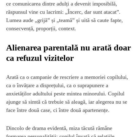
ce comunicarea dintre adulți a devenit imposibilă,
răspunsul vine cu lacrimi: „Încerc, dar sunt atacat”.
Lumea aude „grijă” și „teamă” și uită să caute fapte,
consecvență, proporții, context.
Alienarea parentală nu arată doar
ca refuzul vizitelor
Arată ca o campanie de rescriere a memoriei copilului,
ca o învățare a disprețului, ca o suprapunere a
anxietăților adultului peste mintea minorului. Copilul
ajunge să simtă că trebuie să aleagă, iar alegerea nu se
face între două case, ci între două apartenențe.
Dincolo de drama evidentă, miza tăcută rămâne
formarea personalității: copilul învață că relațiile