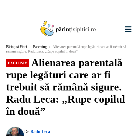
Părinți și Pitici
›
Parenting
›
Alienarea parentală rupe legături care ar fi trebuit să
rămână sigure. Radu Leca: „Rupe copilul în două”
Alienarea parentală
EXCLUSIV
rupe legături care ar fi
trebuit să rămână sigure.
Radu Leca: „Rupe copilul
în două”
De
Radu Leca