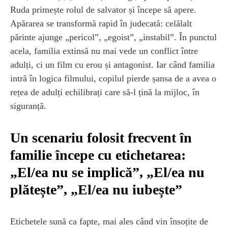
Ruda primește rolul de salvator și începe să apere.
Apărarea se transformă rapid în judecată: celălalt
părinte ajunge „pericol”, „egoist”, „instabil”. În punctul
acela, familia extinsă nu mai vede un conflict între
adulți, ci un film cu erou și antagonist. Iar când familia
intră în logica filmului, copilul pierde șansa de a avea o
rețea de adulți echilibrați care să-l țină la mijloc, în
siguranță.
Un scenariu folosit frecvent în
familie începe cu etichetarea:
„El/ea nu se implică”, „El/ea nu
plătește”, „El/ea nu iubește”
Etichetele sună ca fapte, mai ales când vin însoțite de