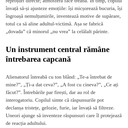
reproșuri directe; atmosfera face treaba. În timp, copilul
învață să-și ajusteze emoțiile: își micșorează bucuria, își
îngroașă nemulțumirile, inventează motive de supărare,
totul ca să aline adultul-victimă. Așa se fabrică
„dovada” că minorul „nu vrea” la celălalt părinte.
Un instrument central rămâne
întrebarea capcană
Alienatorul întreabă cu ton blând: „Te-a întrebat de
mine?”, „Ți-a dat ceva?”, „A fost cu cineva?”, „Ce ați
făcut?”. Întrebările par firești, dar au rol de
interogatoriu. Copilul simte că răspunsurile pot
declanșa tristețe, gelozie, furie, iar învață să filtreze.
Uneori ajunge să inventeze răspunsuri care îl protejează
de reacția adultului.