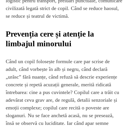
logistic pentru transport, preluări punctuale, comunicare
civilizată legată strict de copil. Când se reduce haosul,
se reduce și teatrul de victimă.
Prevenția cere și atenție la
limbajul minorului
Când un copil folosește formule care par scrise de
adult, când vorbește în alb și negru, când declară
„urăsc” fără nuanțe, când refuză să descrie experiențe
concrete și repetă acuzații generale, merită ridicată
întrebarea: cine a pus cuvintele? Copilul care a trăit cu
adevărat ceva grav are, de regulă, detalii senzoriale și
emoții complexe; copilul care recită o poveste are
sloganuri. Nu se face anchetă acasă, nu se presează,
însă se observă cu luciditate. Iar când apar semne