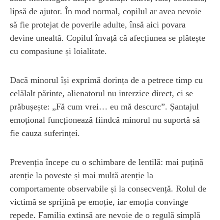
lipsă de ajutor. În mod normal, copilul ar avea nevoie
să fie protejat de poverile adulte, însă aici povara
devine unealtă. Copilul învață că afecțiunea se plătește
cu compasiune și loialitate.
Dacă minorul își exprimă dorința de a petrece timp cu
celălalt părinte, alienatorul nu interzice direct, ci se
prăbușește: „Fă cum vrei… eu mă descurc”. Șantajul
emoțional funcționează fiindcă minorul nu suportă să
fie cauza suferinței.
Prevenția începe cu o schimbare de lentilă: mai puțină
atenție la poveste și mai multă atenție la
comportamente observabile și la consecvență. Rolul de
victimă se sprijină pe emoție, iar emoția convinge
repede. Familia extinsă are nevoie de o regulă simplă