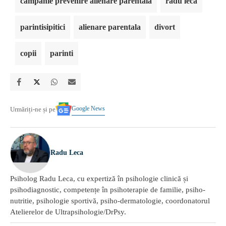
campanie prevenire alienare parentala
radu leca
parintisipitici
alienare parentala
divort
copii
parinti
Google News
Urmăriți-ne și pe
Radu Leca
Psiholog Radu Leca, cu expertiză în psihologie clinică și
psihodiagnostic, competențe în psihoterapie de familie, psiho-
nutritie, psihologie sportivă, psiho-dermatologie, coordonatorul
Atelierelor de Ultrapsihologie/DrPsy.