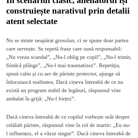
În scenariul clasic, alienatorul își
construiește narativul prin detalii
atent selectate
Nu se minte neapărat grosolan, ci se spune doar partea
care servește. Se repetă fraze care sună responsabil:
„Nu vreau scandal”, „Nu-l oblig pe copil”, „Nu-l trimit,
fiindcă plânge”, „Nu-l mai traumatizez”. Repetiția,
spusă calm și cu aer de părinte protector, ajunge să
înlocuiască realitatea. Dacă cineva întreabă de ce nu
există un program stabil de legături, răspunsul vine
ambalat în grijă: „Nu-l forțez”.
Dacă cineva întreabă de ce copilul vorbește urât despre
celălalt părinte, răspunsul vine în rol de martir: „Eu nu-
l influențez, el a văzut singur”. Dacă cineva întreabă de