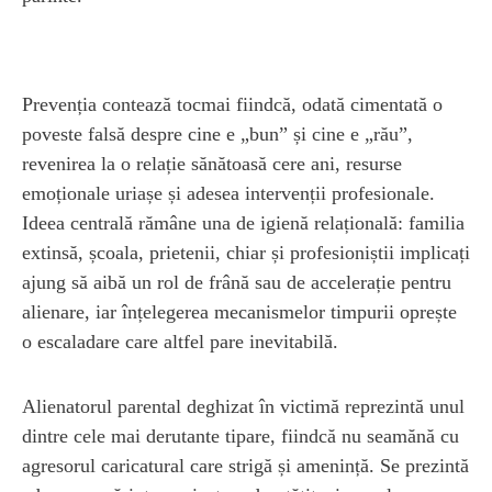
Prevenția contează tocmai fiindcă, odată cimentată o
poveste falsă despre cine e „bun” și cine e „rău”,
revenirea la o relație sănătoasă cere ani, resurse
emoționale uriașe și adesea intervenții profesionale.
Ideea centrală rămâne una de igienă relațională: familia
extinsă, școala, prietenii, chiar și profesioniștii implicați
ajung să aibă un rol de frână sau de accelerație pentru
alienare, iar înțelegerea mecanismelor timpurii oprește
o escaladare care altfel pare inevitabilă.
Alienatorul parental deghizat în victimă reprezintă unul
dintre cele mai derutante tipare, fiindcă nu seamănă cu
agresorul caricatural care strigă și amenință. Se prezintă