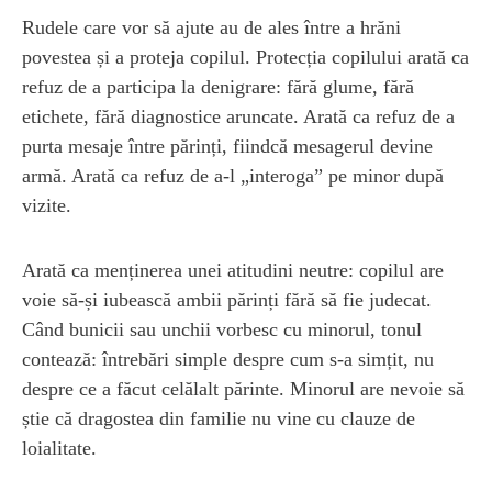
Rudele care vor să ajute au de ales între a hrăni
povestea și a proteja copilul. Protecția copilului arată ca
refuz de a participa la denigrare: fără glume, fără
etichete, fără diagnostice aruncate. Arată ca refuz de a
purta mesaje între părinți, fiindcă mesagerul devine
armă. Arată ca refuz de a-l „interoga” pe minor după
vizite.
Arată ca menținerea unei atitudini neutre: copilul are
voie să-și iubească ambii părinți fără să fie judecat.
Când bunicii sau unchii vorbesc cu minorul, tonul
contează: întrebări simple despre cum s-a simțit, nu
despre ce a făcut celălalt părinte. Minorul are nevoie să
știe că dragostea din familie nu vine cu clauze de
loialitate.