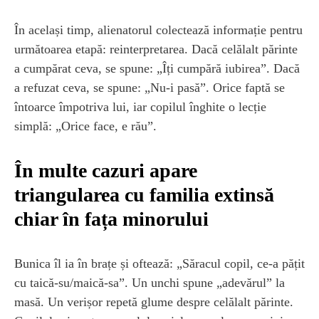
În același timp, alienatorul colectează informație pentru
următoarea etapă: reinterpretarea. Dacă celălalt părinte
a cumpărat ceva, se spune: „Îți cumpără iubirea”. Dacă
a refuzat ceva, se spune: „Nu-i pasă”. Orice faptă se
întoarce împotriva lui, iar copilul înghite o lecție
simplă: „Orice face, e rău”.
În multe cazuri apare
triangularea cu familia extinsă
chiar în fața minorului
Bunica îl ia în brațe și oftează: „Săracul copil, ce-a pățit
cu taică-su/maică-sa”. Un unchi spune „adevărul” la
masă. Un verișor repetă glume despre celălalt părinte.