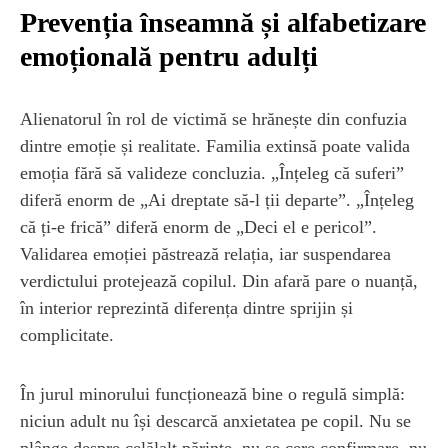
Prevenția înseamnă și alfabetizare
emoțională pentru adulți
Alienatorul în rol de victimă se hrănește din confuzia
dintre emoție și realitate. Familia extinsă poate valida
emoția fără să valideze concluzia. „Înțeleg că suferi”
diferă enorm de „Ai dreptate să-l ții departe”. „Înțeleg
că ți-e frică” diferă enorm de „Deci el e pericol”.
Validarea emoției păstrează relația, iar suspendarea
verdictului protejează copilul. Din afară pare o nuanță,
în interior reprezintă diferența dintre sprijin și
complicitate.
În jurul minorului funcționează bine o regulă simplă:
niciun adult nu își descarcă anxietatea pe copil. Nu se
plânge despre celălalt părinte, nu se cere confirmare, nu