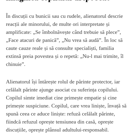
În discuții cu bunicii sau cu rudele, alienatorul descrie
reacții ale minorului, de multe ori interpretate și
amplificate: „Se îmbolnăvește când trebuie să plece”,
„Face atacuri de panică”, „Nu vrea să audă”. În loc să
caute cauze reale și să consulte specialiști, familia
extinsă preia povestea și o repetă: „Nu-l mai trimite, îl
chinuie”.
Alienatorul își întărește rolul de părinte protector, iar
celălalt părinte ajunge asociat cu suferința copilului.
Copilul simte imediat cine primește empatie și cine
primește suspiciune. Copilul, care vrea liniște, învață să
spună ceea ce aduce liniște: refuză celălalt părinte,
fiindcă refuzul oprește tensiunea din casă, oprește
discuțiile, oprește plânsul adultului-responsabil.