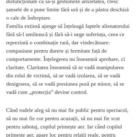
disfuncționale ca să-și gestioneze anxietatea, cresc
șansele de a pune limite fără ură și de a păstra deschisă
o cale de îndreptare.
Familia extinsă ajunge să înțeleagă faptele alienatorului
fără să-l umilească și fără să-i nege suferința, ceea ce
reprezintă o combinație rară, dar vindecătoare:
compasiune pentru durere și fermitate față de
comportamente. Înțelegerea nu înseamnă aprobare, ci
claritate. Claritatea înseamnă să se vadă manipularea
din rolul de victimă, să se vadă izolarea, să se vadă
denigrarea, să se vadă presiunea pusă pe minor, să se
vadă cum „protecția” devine control.
Când rudele aleg să nu mai fie public pentru spectacol,
să nu mai fie cor pentru acuzații, să nu mai fie scut
pentru sabotaj, copilul primește aer. Iar când copilul
primește aer, apare loc pentru relații reale, pentru