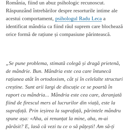
România, fiind un abuz psihologic recunoscut.
Răspunzând întrebărilor despre resorturile intime ale
acestui comportament,
psihologul Radu Leca
a
identificat mândria ca fiind răul suprem care blochează
orice formă de rațiune și compasiune părintească.
„Se pune problema, stimată colegă și dragă prietenă,
de mândrie. Bun. Mândria este cea care întunecă
rațiunea atât în ortodoxism, cât și în celelalte structuri
creștine. Sunt arii largi de discuție ce se poartă în
raport cu mândria... Mândria este cea care, deranjată
fiind de firescul mers al lucrurilor din viață, este la
suprafață. Prin ieșirea la suprafață, părintele mândru
spune așa: «Aha, ai renunțat la mine, aha, m-ai
părăsit? E, lasă că vezi tu ce o să pățești! Am să-ți