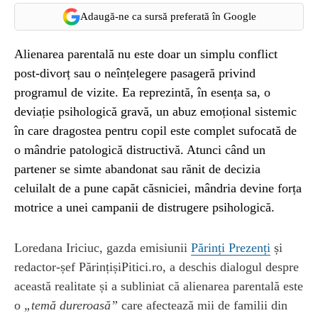
Adaugă-ne ca sursă preferată în Google
Alienarea parentală nu este doar un simplu conflict
post-divorț sau o neînțelegere pasageră privind
programul de vizite. Ea reprezintă, în esența sa, o
deviație psihologică gravă, un abuz emoțional sistemic
în care dragostea pentru copil este complet sufocată de
o mândrie patologică distructivă. Atunci când un
partener se simte abandonat sau rănit de decizia
celuilalt de a pune capăt căsniciei, mândria devine forța
motrice a unei campanii de distrugere psihologică.
Loredana Iriciuc, gazda emisiunii
Părinți Prezenți
și
redactor-șef PărințișiPitici.ro, a deschis dialogul despre
această realitate și a subliniat că alienarea parentală este
o
„temă dureroasă”
care afectează mii de familii din