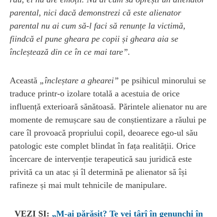
parental, nici dacă demonstrezi că este alienator
parental nu ai cum să-l faci să renunțe la victimă,
fiindcă el pune gheara pe copii și gheara aia se
încleștează din ce în ce mai tare”.
Această
„încleștare a ghearei”
pe psihicul minorului se
traduce printr-o izolare totală a acestuia de orice
influență exterioară sănătoasă. Părintele alienator nu are
momente de remușcare sau de conștientizare a răului pe
care îl provoacă propriului copil, deoarece ego-ul său
patologic este complet blindat în fața realității. Orice
încercare de intervenție terapeutică sau juridică este
privită ca un atac și îl determină pe alienator să își
rafineze și mai mult tehnicile de manipulare.
VEZI ȘI:
„M-ai părăsit? Te vei târî în genunchi în