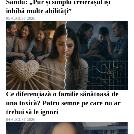
Sandu: „Pur și simplu creierașul își
inhibă multe abilități”
05 AUGUST 2026
Ce diferențiază o familie sănătoasă de
una toxică? Patru semne pe care nu ar
trebui să le ignori
04 AUGUST 2026