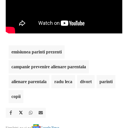
emisiunea parinti prezenti
campanie prevenire alienare parentala
alienare parentala
radu leca
divort
parinti
copii
Google News
Urmăriți-ne și pe