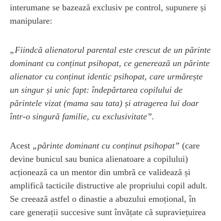
interumane se bazează exclusiv pe control, supunere și
manipulare:
„Fiindcă alienatorul parental este crescut de un părinte
dominant cu conținut psihopat, ce generează un părinte
alienator cu conținut identic psihopat, care urmărește
un singur și unic fapt: îndepărtarea copilului de
părintele vizat (mama sau tata) și atragerea lui doar
într-o singură familie, cu exclusivitate”.
Acest
„părinte dominant cu conținut psihopat”
(care
devine bunicul sau bunica alienatoare a copilului)
acționează ca un mentor din umbră ce validează și
amplifică tacticile distructive ale propriului copil adult.
Se creează astfel o dinastie a abuzului emoțional, în
care generații succesive sunt învățate că supraviețuirea