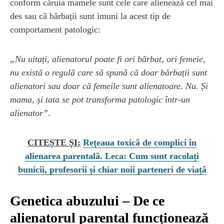
conform căruia mamele sunt cele care alienează cel mai
des sau că bărbații sunt imuni la acest tip de
comportament patologic:
„Nu uitați, alienatorul poate fi ori bărbat, ori femeie,
nu există o regulă care să spună că doar bărbații sunt
alienatori sau doar că femeile sunt alienatoare. Nu. Și
mama, și tata se pot transforma patologic într-un
alienator”
.
CITEȘTE ȘI:
Rețeaua toxică de complici în
alienarea parentală. Leca: Cum sunt racolați
bunicii, profesorii și chiar noii parteneri de viață
Genetica abuzului – De ce
alienatorul parental funcționează