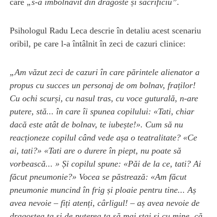
care
„s-a îmbolnăvit din dragoste și sacrificiu”
.
Psihologul Radu Leca descrie în detaliu acest scenariu
oribil, pe care l-a întâlnit în zeci de cazuri clinice:
„Am văzut zeci de cazuri în care părintele alienator a
propus cu succes un personaj de om bolnav, fraților!
Cu ochi scurși, cu nasul tras, cu voce guturală, n-are
putere, stă... în care îi spunea copilului: «Tati, chiar
dacă este atât de bolnav, te iubește!». Cum să nu
reacționeze copilul când vede așa o teatralitate? «Ce
ai, tati?» «Tati are o durere în piept, nu poate să
vorbească... » Și copilul spune: «Păi de la ce, tati? Ai
făcut pneumonie?» Vocea se păstrează: «Am făcut
pneumonie muncind în frig și ploaie pentru tine... Aș
avea nevoie – fiți atenți, cârligul! – aș avea nevoie de
dragostea ta și de puterea ta să mai stai și cu mine, că