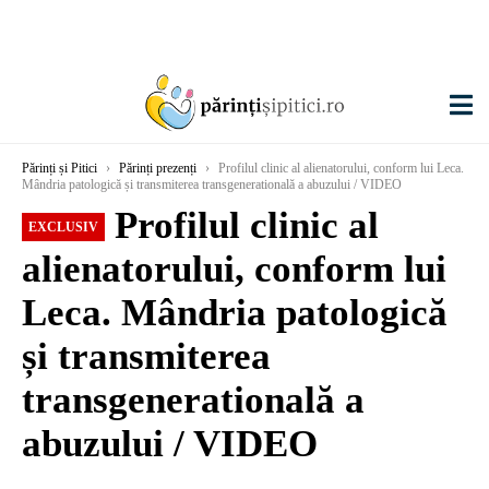
Părinți și Pitici
›
Părinți prezenți
›
Profilul clinic al alienatorului, conform lui Leca.
Mândria patologică și transmiterea transgeneratională a abuzului / VIDEO
Profilul clinic al
EXCLUSIV
alienatorului, conform lui
Leca. Mândria patologică
și transmiterea
transgeneratională a
abuzului / VIDEO