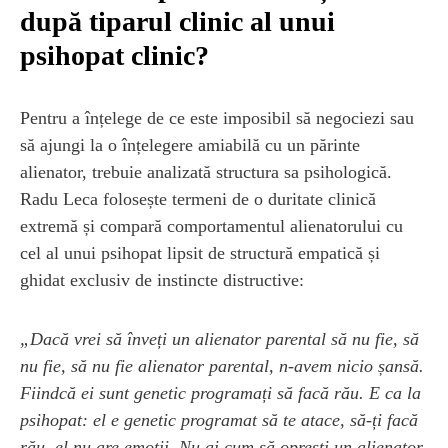
după tiparul clinic al unui
psihopat clinic?
Pentru a înțelege de ce este imposibil să negociezi sau
să ajungi la o înțelegere amiabilă cu un părinte
alienator, trebuie analizată structura sa psihologică.
Radu Leca folosește termeni de o duritate clinică
extremă și compară comportamentul alienatorului cu
cel al unui psihopat lipsit de structură empatică și
ghidat exclusiv de instincte distructive:
„Dacă vrei să înveți un alienator parental să nu fie, să
nu fie, să nu fie alienator parental, n-avem nicio șansă.
Fiindcă ei sunt genetic programați să facă rău. E ca la
psihopat: el e genetic programat să te atace, să-ți facă
rău, el nu are emoții. Nu ai cum să oprești un alienator