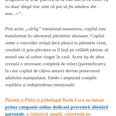
eu doar lângă tine simt că pot să fiu sănătos din
nou...»”.
Prin acest
„cârlig”
emoțional monstruos, copilul este
transformat în salvatorul părintelui alienator. Copilul
simte o vinovăție uriașă dacă pleacă la părintele vizat,
crezând că prin plecarea sa îl lasă pe celălalt părinte să
moară sau să sufere singur în casă. Acest tip de abuz
creează o inversare completă de roluri (parentificare),
în care copilul de câțiva anișori devine protectorul
adultului manipulator, fiindu-i amputată complet
copilăria și independența emoțională.
Părinți și Pitici și psihologul Radu Leca au lansat
prima campanie online dedicată prevenirii alienării
parentale
, o inițiativă amplă, construită pe