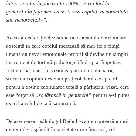
întorc copilul împotriva ta 100%. Te vei târî în
genunchi în fața mea ca să-ți vezi copilul, nenorocitule
sau nenorocito!»”.
Această declarație dezvăluie mecanismul de răzbunare
absolută în care copilul încetează să mai fie o ființă
umană cu nevoi emoționale proprii și devine un simplu
instrument de tortură psihologică îndreptat împotriva
fostului partener. În viziunea părintelui alienator,
suferința copilului este un preț colateral acceptabil
pentru a obține capitularea totală a părintelui vizat, care
este forțat să
„se târască în genunchi”
pentru a-și putea
exercita rolul de tată sau mamă.
De asemenea, psihologul Radu Leca demontează un mit
extrem de răspândit în societatea românească, cel