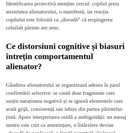
Identificarea proiectivă menține cercul: copilul preia
anxietatea alienatorului, o manifestă, iar reacția
copilului este folosită ca „dovadă” că respingerea
celuilalt părinte are sens.
Ce distorsiuni cognitive și biasuri
întrețin comportamentul
alienator?
Gândirea alienatorului se organizează adesea în jurul
confirmării selective: se caută doar fragmente care
susțin narațiunea negativă și se ignoră elementele care
arată grijă, consistență sau iubire din partea părintelui-
țintă. Apare interpretarea ostilă a ambiguității: un mesaj
neutru este citit ca amenințare, o întârziere devine
„dovadă de nepăsare”, o limită parentală sănătoasă