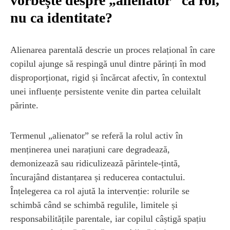
vorbește despre „alienator” ca rol,
nu ca identitate?
Alienarea parentală descrie un proces relațional în care
copilul ajunge să respingă unul dintre părinți în mod
disproporționat, rigid și încărcat afectiv, în contextul
unei influențe persistente venite din partea celuilalt
părinte.
Termenul „alienator” se referă la rolul activ în
menținerea unei narațiuni care degradează,
demonizează sau ridiculizează părintele-țintă,
încurajând distanțarea și reducerea contactului.
Înțelegerea ca rol ajută la intervenție: rolurile se
schimbă când se schimbă regulile, limitele și
responsabilitățile parentale, iar copilul câștigă spațiu