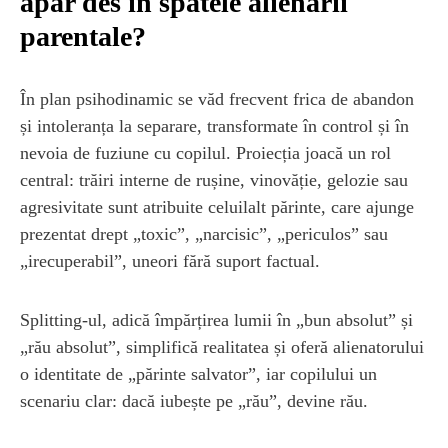
apar des în spatele alienării
parentale?
În plan psihodinamic se văd frecvent frica de abandon
și intoleranța la separare, transformate în control și în
nevoia de fuziune cu copilul. Proiecția joacă un rol
central: trăiri interne de rușine, vinovăție, gelozie sau
agresivitate sunt atribuite celuilalt părinte, care ajunge
prezentat drept „toxic”, „narcisic”, „periculos” sau
„irecuperabil”, uneori fără suport factual.
Splitting-ul, adică împărțirea lumii în „bun absolut” și
„rău absolut”, simplifică realitatea și oferă alienatorului
o identitate de „părinte salvator”, iar copilului un
scenariu clar: dacă iubește pe „rău”, devine rău.