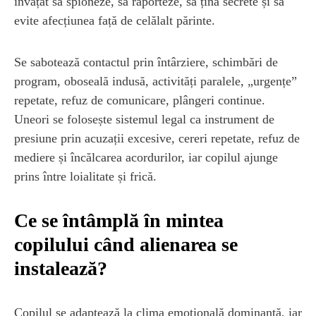
învățat să spioneze, să raporteze, să țină secrete și să
evite afecțiunea față de celălalt părinte.
Se sabotează contactul prin întârziere, schimbări de
program, oboseală indusă, activități paralele, „urgențe”
repetate, refuz de comunicare, plângeri continue.
Uneori se folosește sistemul legal ca instrument de
presiune prin acuzații excesive, cereri repetate, refuz de
mediere și încălcarea acordurilor, iar copilul ajunge
prins între loialitate și frică.
Ce se întâmplă în mintea
copilului când alienarea se
instalează?
Copilul se adaptează la clima emoțională dominantă, iar