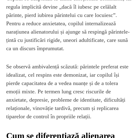
regula implicită devine „dacă îl iubesc pe celălalt
părinte, pierd iubirea părintelui cu care locuiesc”.
Pentru a reduce anxietatea, copilul internalizează
narațiunea alienatorului și ajunge să respingă părintele-
țintă cu justificări rigide, uneori adultificate, care sună
ca un discurs împrumutat.
Se observă ambivalență scăzută: părintele preferat este
idealizat, cel respins este demonizat, iar copilul își
pierde capacitatea de a vedea nuanțe și de a tolera
emoții mixte. Pe termen lung cresc riscurile de
anxietate, depresie, probleme de identitate, dificultăți
relaționale, vinovăție tardivă, precum și replicarea
tiparelor de control în propriile relații.
Cum se diferențiază alienarea