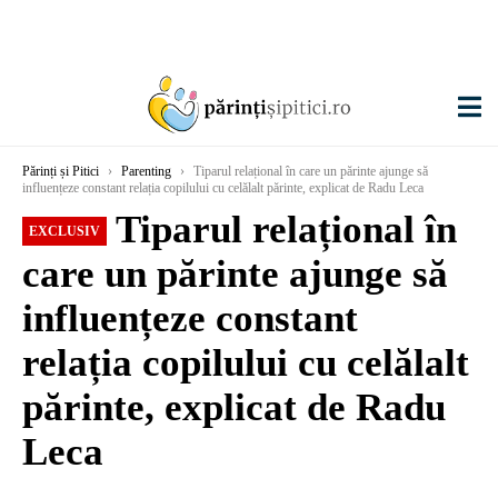
Părinți și Pitici
›
Parenting
›
Tiparul relațional în care un părinte ajunge să
influențeze constant relația copilului cu celălalt părinte, explicat de Radu Leca
Tiparul relațional în
EXCLUSIV
care un părinte ajunge să
influențeze constant
relația copilului cu celălalt
părinte, explicat de Radu
Leca