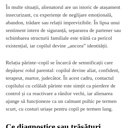
În multe situații, alienatorul are un istoric de atașament
insecurizant, cu experiențe de neglijare emoțională,
abandon, trădare sau relații imprevizibile. În lipsa unui
sentiment intern de siguranță, separarea de partener sau
schimbarea structurii familiale este trăită ca pericol
existențial, iar copilul devine „ancora” identității.
Relația părinte–copil se încarcă de semnificații care
depășesc rolul parental: copilul devine aliat, confident,
terapeut, martor, judecător. În acest cadru, contactul
copilului cu celălalt părinte este simțit ca pierdere de
control și ca reactivare a rănilor vechi, iar alienarea
ajunge să funcționeze ca un calmant psihic pe termen
scurt, cu costuri uriașe pentru copil pe termen lung.
Ce diagnostice sau trăsături