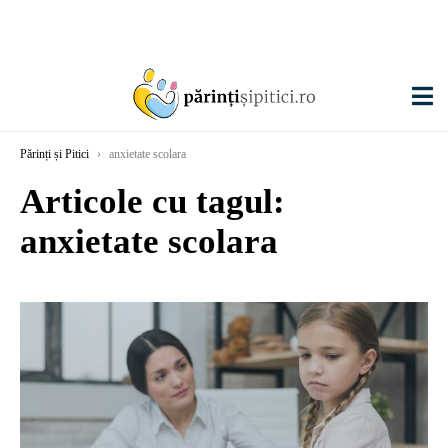
Părinți și Pitici
›
anxietate scolara
Articole cu tagul:
anxietate scolara