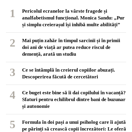
1
Pericolul ecranelor la vârste fragede și
analfabetismul funcțional. Monica Sandu: „Pur
și simplu creierașul își inhibă multe abilități”
2
Mai puțin zahăr în timpul sarcinii și în primii
doi ani de viață ar putea reduce riscul de
demență, arată un studiu
3
Ce se întâmplă în creierul copiilor abuzați.
Descoperirea făcută de cercetători
4
Ce buget este bine să îi dai copilului în vacanță?
Sfaturi pentru echilibrul dintre bani de buzunar
și autonomie
5
Formula în doi pași a unui psiholog care îi ajută
pe părinți să crească copii încrezători: Le oferă