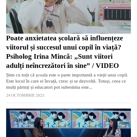
Poate anxietatea școlară să influențeze
viitorul și succesul unui copil în viață?
Psiholog Irina Mincă: „Sunt viitori
adulți neîncrezători în sine” / VIDEO
Știm cu toții că școala este o parte importantă a vieții unui copil.
Este locul în care ei învață, cresc și se dezvoltă. Totuși, ceea ce
mulți părinți și educatori pot subestima este...
24 OCTOMBRIE 2023