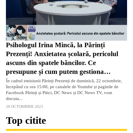
Psihologul Irina Mincă, la Părinți
Prezenți! Anxietatea școlară, pericolul
ascuns din spatele băncilor. Ce
presupune și cum putem gestiona
situația? / VIDEO
În cadrul emisiunii Părinți Prezenți de duminică, 22 octombrie,
începând cu ora 15:00, pe canalele de Youtube și paginile de
Facebook Părinți și Pitici, DC News și DC News TV, vom
discuta...
20 OCTOMBRIE 2023
Top citite