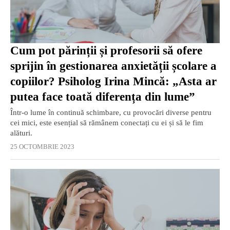
Cum pot părinții și profesorii să ofere
sprijin în gestionarea anxietății școlare a
copiilor? Psiholog Irina Mincă: „Asta ar
putea face toată diferența din lume”
Într-o lume în continuă schimbare, cu provocări diverse pentru
cei mici, este esențial să rămânem conectați cu ei și să le fim
alături.
25 OCTOMBRIE 2023