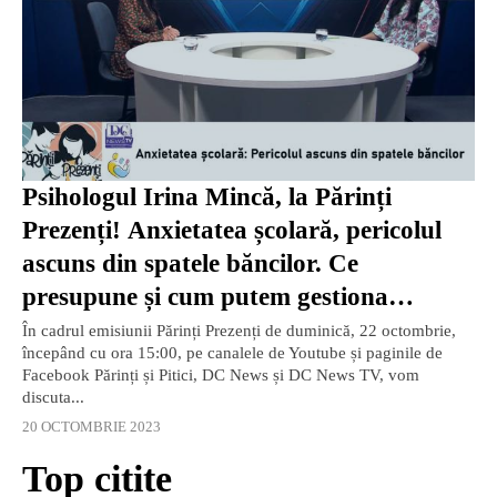
Psihologul Irina Mincă, la Părinți
Prezenți! Anxietatea școlară, pericolul
ascuns din spatele băncilor. Ce
presupune și cum putem gestiona
situația? / VIDEO
În cadrul emisiunii Părinți Prezenți de duminică, 22 octombrie,
începând cu ora 15:00, pe canalele de Youtube și paginile de
Facebook Părinți și Pitici, DC News și DC News TV, vom
discuta...
20 OCTOMBRIE 2023
Top citite