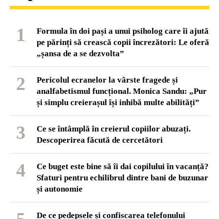
1
Formula în doi pași a unui psiholog care îi ajută
pe părinți să crească copii încrezători: Le oferă
„șansa de a se dezvolta”
2
Pericolul ecranelor la vârste fragede și
analfabetismul funcțional. Monica Sandu: „Pur
și simplu creierașul își inhibă multe abilități”
3
Ce se întâmplă în creierul copiilor abuzați.
Descoperirea făcută de cercetători
4
Ce buget este bine să îi dai copilului în vacanță?
Sfaturi pentru echilibrul dintre bani de buzunar
și autonomie
De ce pedepsele și confiscarea telefonului