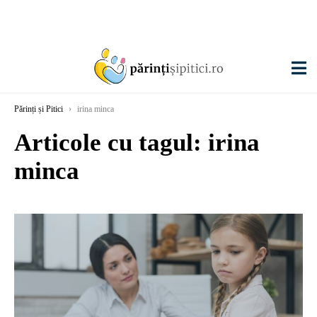
Părinți și Pitici
›
irina minca
Articole cu tagul: irina
minca