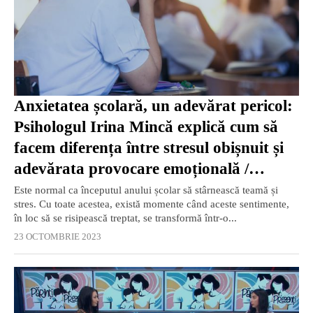
Anxietatea școlară, un adevărat pericol:
Psihologul Irina Mincă explică cum să
facem diferența între stresul obișnuit și
adevărata provocare emoțională /
VIDEO
Este normal ca începutul anului școlar să stârnească teamă și
stres. Cu toate acestea, există momente când aceste sentimente,
în loc să se risipească treptat, se transformă într-o...
23 OCTOMBRIE 2023