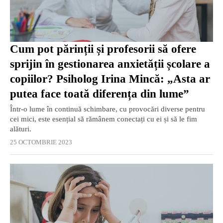
Cum pot părinții și profesorii să ofere
sprijin în gestionarea anxietății școlare a
copiilor? Psiholog Irina Mincă: „Asta ar
putea face toată diferența din lume”
Într-o lume în continuă schimbare, cu provocări diverse pentru
cei mici, este esențial să rămânem conectați cu ei și să le fim
alături.
25 OCTOMBRIE 2023