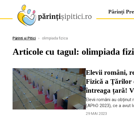
Părinți Pre
Părinți și Pitici
›
olimpiada fizica
Articole cu tagul: olimpiada fiz
Elevii români, r
Fizică a Ţărilor
întreaga țară!
Elevii români au obținut 
(APhO 2023), ce a avut lo
29 MAI 2023