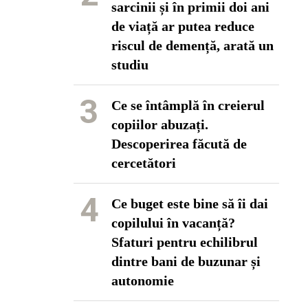
sarcinii și în primii doi ani
de viață ar putea reduce
riscul de demență, arată un
studiu
3
Ce se întâmplă în creierul
copiilor abuzați.
Descoperirea făcută de
cercetători
4
Ce buget este bine să îi dai
copilului în vacanță?
Sfaturi pentru echilibrul
dintre bani de buzunar și
autonomie