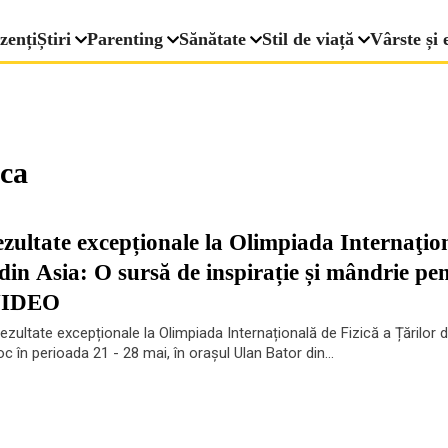
zenți
Știri
Parenting
Sănătate
Stil de viață
Vârste și 
ica
ezultate excepționale la Olimpiada Internaţio
 din Asia: O sursă de inspirație și mândrie pe
 VIDEO
rezultate excepționale la Olimpiada Internațională de Fizică a Țărilor 
c în perioada 21 - 28 mai, în orașul Ulan Bator din...