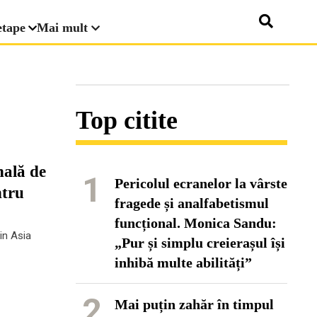
etape
Mai mult
Top citite
nală de
1
Pericolul ecranelor la vârste
ntru
fragede și analfabetismul
funcțional. Monica Sandu:
din Asia
„Pur și simplu creierașul își
inhibă multe abilități”
2
Mai puțin zahăr în timpul