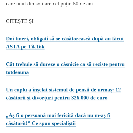
care unul din soți are cel puțin 50 de ani.
CITEȘTE ȘI
Doi tineri, obligați să se căsătorească după au făcut
ASTA pe TikTok
Cât trebuie să dureze o căsnicie ca să reziste pentru
totdeauna
Un cuplu a înșelat sistemul de pensii de urmaș: 12
căsătorii și divorțuri pentru 326.000 de euro
„Aș fi o persoană mai fericită dacă nu m-aș fi
căsătorit!” Ce spun specialiștii