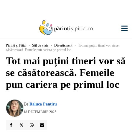
Părinți și Pitici
›
Stil de viata
›
Divertisment
›
Tot mai puțini tineri vor să se
căsătorească. Femeile pun cariera pe primul loc
Tot mai puțini tineri vor să
se căsătorească. Femeile
pun cariera pe primul loc
De
Raluca Panțiru
18 DECEMBRIE 2025