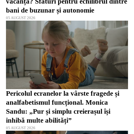
vacanță? Sfaturi pentru echilibrul dintre
bani de buzunar și autonomie
05 AUGUST 2026
Pericolul ecranelor la vârste fragede și
analfabetismul funcțional. Monica
Sandu: „Pur și simplu creierașul își
inhibă multe abilități”
05 AUGUST 2026