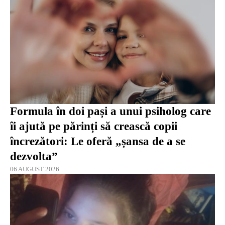
Formula în doi pași a unui psiholog care
îi ajută pe părinți să crească copii
încrezători: Le oferă „șansa de a se
dezvolta”
06 AUGUST 2026