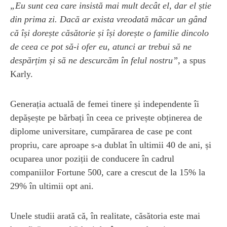
„Eu sunt cea care insistă mai mult decât el, dar el știe
din prima zi. Dacă ar exista vreodată măcar un gând
că își dorește căsătorie și își dorește o familie dincolo
de ceea ce pot să-i ofer eu, atunci ar trebui să ne
despărțim și să ne descurcăm în felul nostru”,
a spus
Karly.
Generația actuală de femei tinere și independente îi
depășește pe bărbați în ceea ce privește obținerea de
diplome universitare, cumpărarea de case pe cont
propriu, care aproape s-a dublat în ultimii 40 de ani, și
ocuparea unor poziții de conducere în cadrul
companiilor Fortune 500, care a crescut de la 15% la
29% în ultimii opt ani.
Unele studii arată că, în realitate, căsătoria este mai