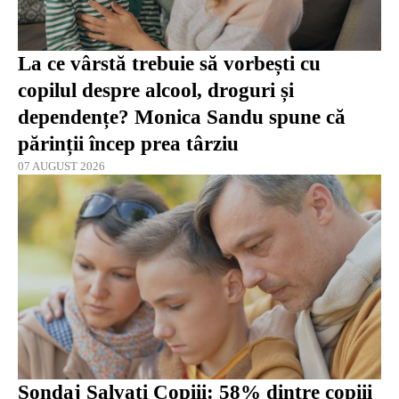
La ce vârstă trebuie să vorbești cu
copilul despre alcool, droguri și
dependențe? Monica Sandu spune că
părinții încep prea târziu
07 AUGUST 2026
Sondaj Salvaţi Copiii: 58% dintre copiii