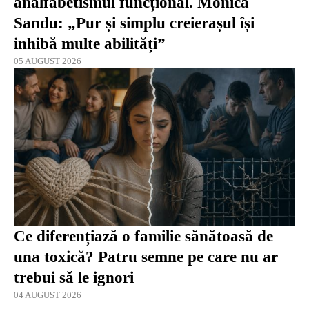
analfabetismul funcțional. Monica
Sandu: „Pur și simplu creierașul își
inhibă multe abilități”
05 AUGUST 2026
Ce diferențiază o familie sănătoasă de
una toxică? Patru semne pe care nu ar
trebui să le ignori
04 AUGUST 2026