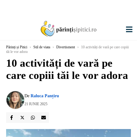
Părinți și Pitici
›
Stil de viata
›
Divertisment
›
10 activități de vară pe care copiii
tăi le vor adora
10 activități de vară pe
care copiii tăi le vor adora
De
Raluca Panțiru
21 IUNIE 2025