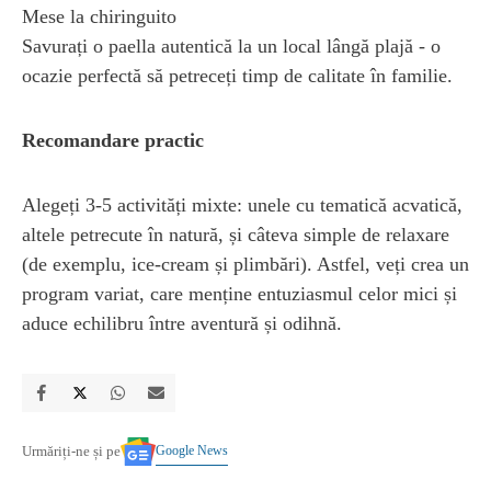
Mese la chiringuito
Savurați o paella autentică la un local lângă plajă - o
ocazie perfectă să petreceți timp de calitate în familie.
Recomandare practic
Alegeți 3‑5 activități mixte: unele cu tematică acvatică,
altele petrecute în natură, și câteva simple de relaxare
(de exemplu, ice‑cream și plimbări). Astfel, veți crea un
program variat, care menține entuziasmul celor mici și
aduce echilibru între aventură și odihnă.
Google News
Urmăriți-ne și pe