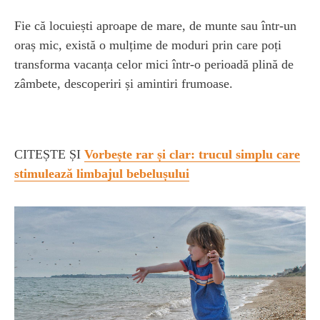
Fie că locuiești aproape de mare, de munte sau într-un
oraș mic, există o mulțime de moduri prin care poți
transforma vacanța celor mici într-o perioadă plină de
zâmbete, descoperiri și amintiri frumoase.
CITEȘTE ȘI
Vorbește rar și clar: trucul simplu care
stimulează limbajul bebelușului