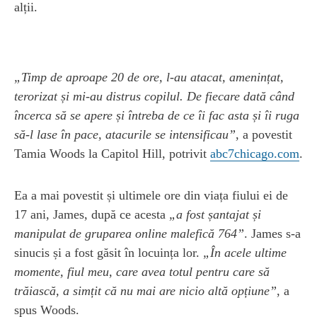
alții.
„Timp de aproape 20 de ore, l-au atacat, amenințat,
terorizat și mi-au distrus copilul. De fiecare dată când
încerca să se apere și întreba de ce îi fac asta și îi ruga
să-l lase în pace, atacurile se intensificau”
, a povestit
Tamia Woods la Capitol Hill, potrivit
abc7chicago.com
.
Ea a mai povestit și ultimele ore din viața fiului ei de
17 ani, James, după ce acesta
„a fost șantajat și
manipulat de gruparea online malefică 764”
. James s-a
sinucis și a fost găsit în locuința lor.
„În acele ultime
momente, fiul meu, care avea totul pentru care să
trăiască, a simțit că nu mai are nicio altă opțiune”
, a
spus Woods.