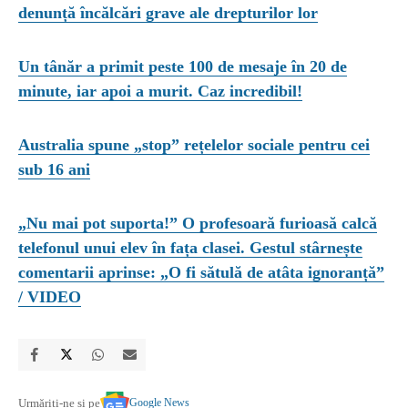
denunță încălcări grave ale drepturilor lor
Un tânăr a primit peste 100 de mesaje în 20 de
minute, iar apoi a murit. Caz incredibil!
Australia spune „stop” rețelelor sociale pentru cei
sub 16 ani
„Nu mai pot suporta!” O profesoară furioasă calcă
telefonul unui elev în fața clasei. Gestul stârnește
comentarii aprinse: „O fi sătulă de atâta ignoranță”
/ VIDEO
Google News
Urmăriți-ne și pe