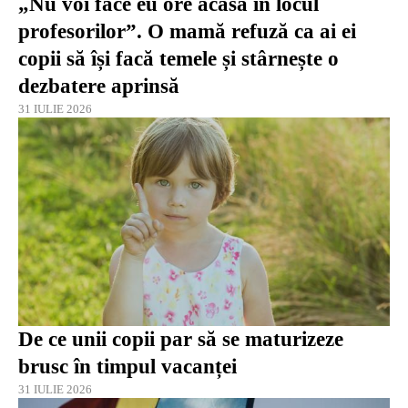
„Nu voi face eu ore acasă în locul
profesorilor”. O mamă refuză ca ai ei
copii să își facă temele și stârnește o
dezbatere aprinsă
31 IULIE 2026
De ce unii copii par să se maturizeze
brusc în timpul vacanței
31 IULIE 2026