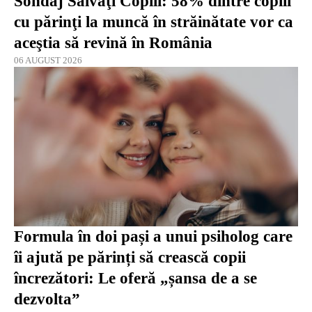
Sondaj Salvaţi Copiii: 58% dintre copiii
cu părinţi la muncă în străinătate vor ca
aceştia să revină în România
06 AUGUST 2026
Formula în doi pași a unui psiholog care
îi ajută pe părinți să crească copii
încrezători: Le oferă „șansa de a se
dezvolta”