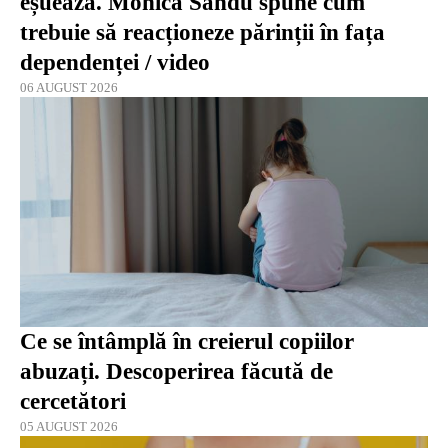
eșuează. Monica Sandu spune cum
trebuie să reacționeze părinții în fața
dependenței / video
06 AUGUST 2026
Ce se întâmplă în creierul copiilor
abuzați. Descoperirea făcută de
cercetători
05 AUGUST 2026