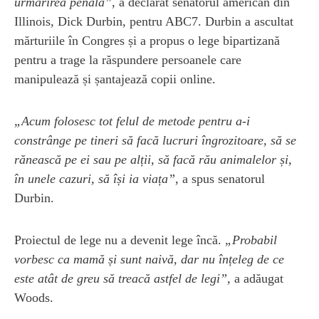
urmărirea penală”
, a declarat senatorul american din
Illinois, Dick Durbin, pentru ABC7. Durbin a ascultat
mărturiile în Congres și a propus o lege bipartizană
pentru a trage la răspundere persoanele care
manipulează și șantajează copii online.
„Acum folosesc tot felul de metode pentru a-i
constrânge pe tineri să facă lucruri îngrozitoare, să se
rănească pe ei sau pe alții, să facă rău animalelor și,
în unele cazuri, să își ia viața”
, a spus senatorul
Durbin.
Proiectul de lege nu a devenit lege încă.
„Probabil
vorbesc ca mamă și sunt naivă, dar nu înțeleg de ce
este atât de greu să treacă astfel de legi”,
a adăugat
Woods.