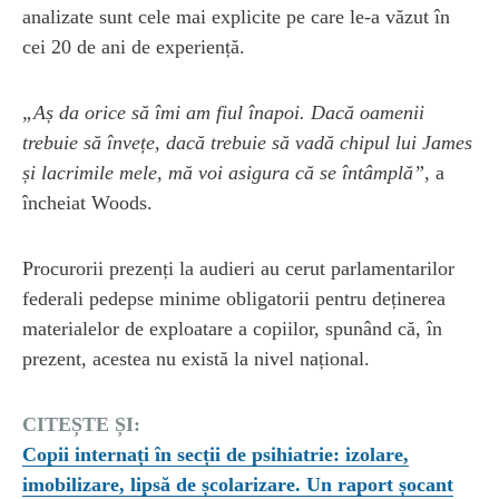
analizate sunt cele mai explicite pe care le-a văzut în
cei 20 de ani de experiență.
„Aș da orice să îmi am fiul înapoi. Dacă oamenii
trebuie să învețe, dacă trebuie să vadă chipul lui James
și lacrimile mele, mă voi asigura că se întâmplă”
, a
încheiat Woods.
Procurorii prezenți la audieri au cerut parlamentarilor
federali pedepse minime obligatorii pentru deținerea
materialelor de exploatare a copiilor, spunând că, în
prezent, acestea nu există la nivel național.
CITEȘTE ȘI:
Copii internați în secții de psihiatrie: izolare,
imobilizare, lipsă de școlarizare. Un raport șocant