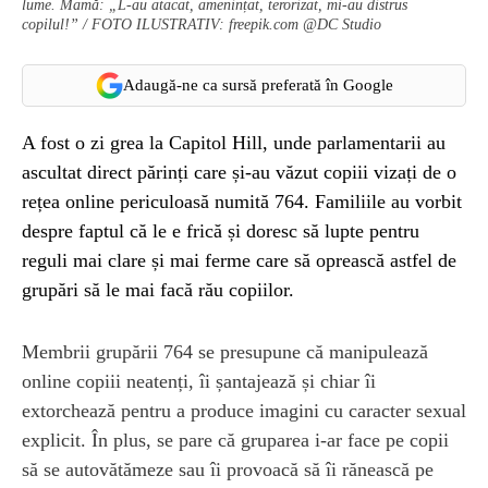
lume. Mamă: „L-au atacat, amenințat, terorizat, mi-au distrus
copilul!” / FOTO ILUSTRATIV: freepik.com @DC Studio
Adaugă-ne ca sursă preferată în Google
A fost o zi grea la Capitol Hill, unde parlamentarii au
ascultat direct părinți care și-au văzut copiii vizați de o
rețea online periculoasă numită 764. Familiile au vorbit
despre faptul că le e frică și doresc să lupte pentru
reguli mai clare și mai ferme care să oprească astfel de
grupări să le mai facă rău copiilor.
Membrii grupării 764 se presupune că manipulează
online copiii neatenți, îi șantajează și chiar îi
extorchează pentru a produce imagini cu caracter sexual
explicit. În plus, se pare că gruparea i-ar face pe copii
să se autovătămeze sau îi provoacă să îi rănească pe