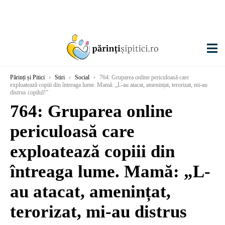
Părinți și Pitici
›
Stiri
›
Social
›
764: Gruparea online periculoasă care
exploatează copiii din întreaga lume. Mamă: „L-au atacat, amenințat, terorizat, mi-au
distrus copilul!”
764: Gruparea online
periculoasă care
exploatează copiii din
întreaga lume. Mamă: „L-
au atacat, amenințat,
terorizat, mi-au distrus