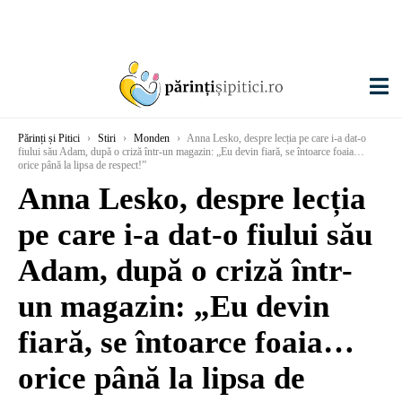
Părinți și Pitici
›
Stiri
›
Monden
›
Anna Lesko, despre lecția pe care i-a dat-o
fiului său Adam, după o criză într-un magazin: „Eu devin fiară, se întoarce foaia…
orice până la lipsa de respect!”
Anna Lesko, despre lecția
pe care i-a dat-o fiului său
Adam, după o criză într-
un magazin: „Eu devin
fiară, se întoarce foaia…
orice până la lipsa de