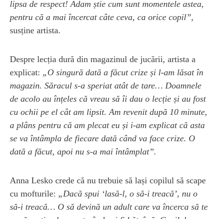
lipsa de respect! Adam știe cum sunt momentele astea,
pentru că a mai încercat câte ceva, ca orice copil”
,
susține artista.
Despre lecția dură din magazinul de jucării, artista a
explicat:
„O singură dată a făcut crize și l-am lăsat în
magazin. Săracul s-a speriat atât de tare… Doamnele
de acolo au înțeles că vreau să îi dau o lecție și au fost
cu ochii pe el cât am lipsit. Am revenit după 10 minute,
a plâns pentru că am plecat eu și i-am explicat că asta
se va întâmpla de fiecare dată când va face crize. O
dată a făcut, apoi nu s-a mai întâmplat”.
Anna Lesko crede că nu trebuie să lași copilul să scape
cu mofturile:
„Dacă spui ‘lasă-l, o să-i treacă’, nu o
să-i treacă… O să devină un adult care va încerca să te