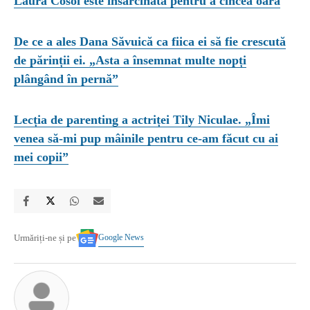
Laura Cosoi este însărcinată pentru a cincea oară
De ce a ales Dana Săvuică ca fiica ei să fie crescută
de părinții ei. „Asta a însemnat multe nopți
plângând în pernă”
Lecția de parenting a actriței Tily Niculae. „Îmi
venea să-mi pup mâinile pentru ce-am făcut cu ai
mei copii”
Google News
Urmăriți-ne și pe