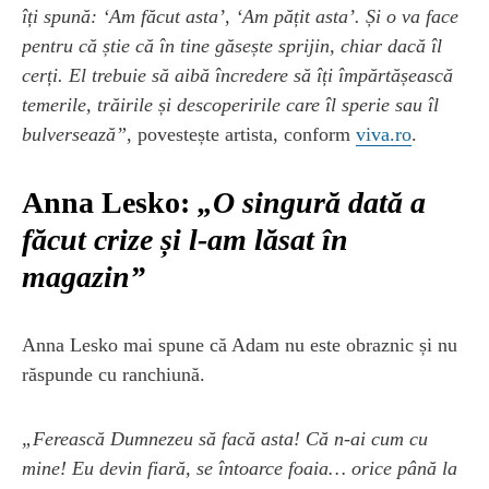
îți spună: ‘Am făcut asta’, ‘Am pățit asta’. Și o va face
pentru că știe că în tine găsește sprijin, chiar dacă îl
cerți. El trebuie să aibă încredere să îți împărtășească
temerile, trăirile și descoperirile care îl sperie sau îl
bulversează”
, povestește artista, conform
viva.ro
.
Anna Lesko:
„O singură dată a
făcut crize și l-am lăsat în
magazin”
Anna Lesko mai spune că Adam nu este obraznic și nu
răspunde cu ranchiună.
„Ferească Dumnezeu să facă asta! Că n-ai cum cu
mine! Eu devin fiară, se întoarce foaia… orice până la