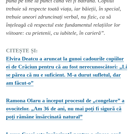
pună pe tine la punct când vei fi bătrână. Copilul
trebuie să respecte toată viața, iar băieții, în special,
trebuie uneori zdruncinați verbal, nu fizic, ca să
înțeleagă că respectul este fundamentul relațiilor lor
viitoare: cu prietenii, cu iubitele, în carieră”.
CITEȘTE ȘI:
Elvira Deatcu a aruncat la gunoi cadourile copiilor
ei de Crăciun pentru că au fost nerecunoscători: „Li
se părea că nu e suficient. M-a durut sufletul, dar
am făcut-o”
Ramona Olaru a început procesul de „congelare” a
ovocitelor. „Am 36 de ani, nu mai poți fi sigură că
poți rămâne însărcinată natural”