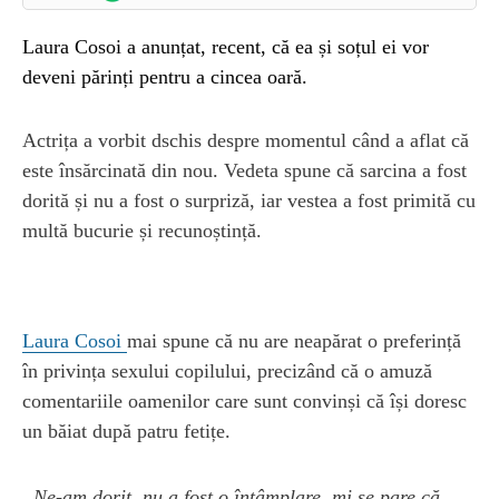
Laura Cosoi a anunțat, recent, că ea și soțul ei vor
deveni părinți pentru a cincea oară.
Actrița a vorbit dschis despre momentul când a aflat că
este însărcinată din nou. Vedeta spune că sarcina a fost
dorită și nu a fost o surpriză, iar vestea a fost primită cu
multă bucurie și recunoștință.
Laura Cosoi
mai spune că nu are neapărat o preferință
în privința sexului copilului, precizând că o amuză
comentariile oamenilor care sunt convinși că își doresc
un băiat după patru fetițe.
„Ne-am dorit, nu a fost o întâmplare, mi se pare că