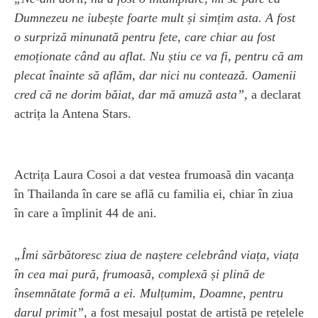
Dumnezeu ne iubește foarte mult și simțim asta. A fost
o surpriză minunată pentru fete, care chiar au fost
emoționate când au aflat. Nu știu ce va fi, pentru că am
plecat înainte să aflăm, dar nici nu contează. Oamenii
cred că ne dorim băiat, dar mă amuză asta”,
a declarat
actrița la Antena Stars.
Actrița Laura Cosoi a dat vestea frumoasă din vacanța
în Thailanda în care se află cu familia ei, chiar în ziua
în care a împlinit 44 de ani.
„Îmi sărbătoresc ziua de naștere celebrând viața, viața
în cea mai pură, frumoasă, complexă și plină de
însemnătate formă a ei. Mulțumim, Doamne, pentru
darul primit”,
a fost mesajul postat de artistă pe rețelele