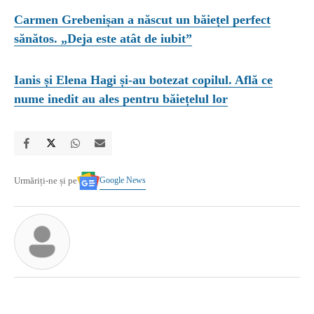
Carmen Grebenișan a născut un băiețel perfect
sănătos. „Deja este atât de iubit”
Ianis și Elena Hagi și-au botezat copilul. Află ce
nume inedit au ales pentru băiețelul lor
Google News
Urmăriți-ne și pe