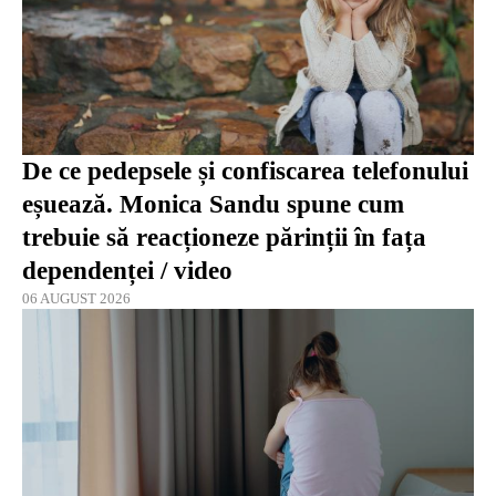
De ce pedepsele și confiscarea telefonului
eșuează. Monica Sandu spune cum
trebuie să reacționeze părinții în fața
dependenței / video
06 AUGUST 2026