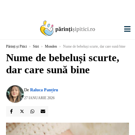
Părinți și Pitici
›
Stiri
›
Monden
›
Nume de bebeluși scurte, dar care sună bine
Nume de bebeluși scurte,
dar care sună bine
De
Raluca Panțiru
27 IANUARIE 2026