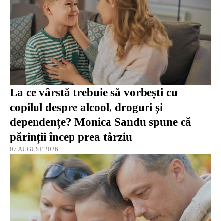
La ce vârstă trebuie să vorbești cu
copilul despre alcool, droguri și
dependențe? Monica Sandu spune că
părinții încep prea târziu
07 AUGUST 2026