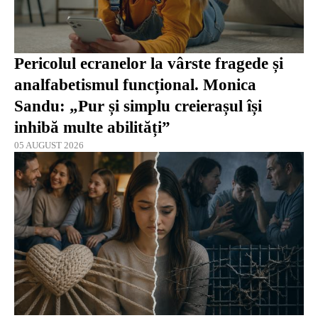
Pericolul ecranelor la vârste fragede și
analfabetismul funcțional. Monica
Sandu: „Pur și simplu creierașul își
inhibă multe abilități”
05 AUGUST 2026