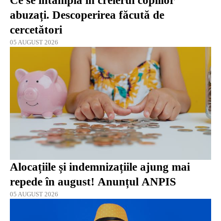
Ce se întâmplă în creierul copiilor
abuzați. Descoperirea făcută de
cercetători
05 AUGUST 2026
Alocațiile și indemnizațiile ajung mai
repede în august! Anunțul ANPIS
05 AUGUST 2026