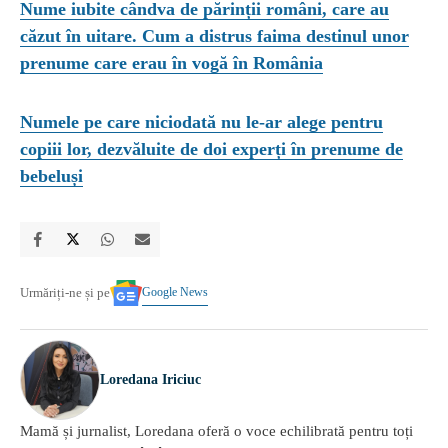
Nume iubite cândva de părinții români, care au
căzut în uitare. Cum a distrus faima destinul unor
prenume care erau în vogă în România
Numele pe care niciodată nu le-ar alege pentru
copiii lor, dezvăluite de doi experți în prenume de
bebeluși
Google News
Urmăriți-ne și pe
Loredana Iriciuc
Mamă și jurnalist, Loredana oferă o voce echilibrată pentru toți