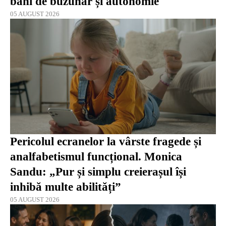
bani de buzunar și autonomie
05 AUGUST 2026
Pericolul ecranelor la vârste fragede și
analfabetismul funcțional. Monica
Sandu: „Pur și simplu creierașul își
inhibă multe abilități”
05 AUGUST 2026