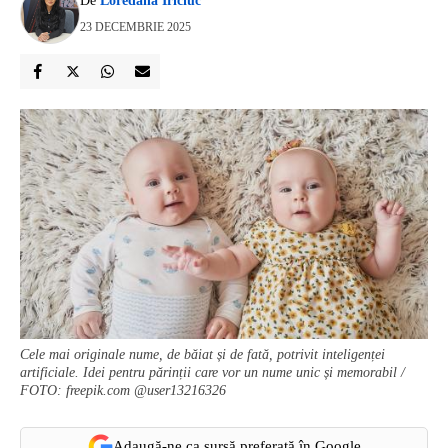
De
Loredana Iriciuc
23 DECEMBRIE 2025
Cele mai originale nume, de băiat și de fată, potrivit inteligenței
artificiale. Idei pentru părinții care vor un nume unic și memorabil /
FOTO: freepik.com @user13216326
Adaugă-ne ca sursă preferată în Google