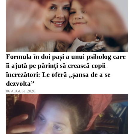
Formula în doi pași a unui psiholog care
îi ajută pe părinți să crească copii
încrezători: Le oferă „șansa de a se
dezvolta”
06 AUGUST 2026