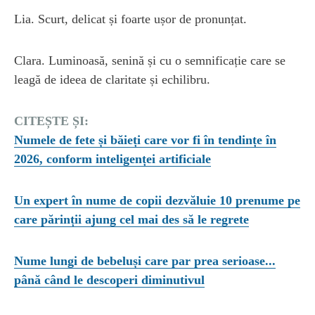
Lia. Scurt, delicat și foarte ușor de pronunțat.
Clara. Luminoasă, senină și cu o semnificație care se
leagă de ideea de claritate și echilibru.
CITEȘTE ȘI:
Numele de fete și băieți care vor fi în tendințe în
2026, conform inteligenței artificiale
Un expert în nume de copii dezvăluie 10 prenume pe
care părinții ajung cel mai des să le regrete
Nume lungi de bebeluși care par prea serioase...
până când le descoperi diminutivul