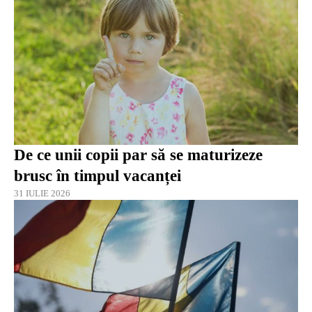
De ce unii copii par să se maturizeze
brusc în timpul vacanței
31 IULIE 2026