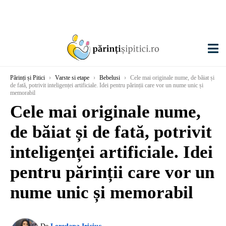
Părinți și Pitici
›
Varste si etape
›
Bebelusi
›
Cele mai originale nume, de băiat și
de fată, potrivit inteligenței artificiale. Idei pentru părinții care vor un nume unic și
memorabil
Cele mai originale nume,
de băiat și de fată, potrivit
inteligenței artificiale. Idei
pentru părinții care vor un
nume unic și memorabil