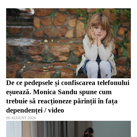
De ce pedepsele și confiscarea telefonului
eșuează. Monica Sandu spune cum
trebuie să reacționeze părinții în fața
dependenței / video
06 AUGUST 2026