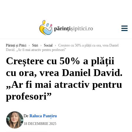
Părinți și Pitici
›
Stiri
›
Social
›
Creștere cu 50% a plății cu ora, vrea Daniel
David. „Ar fi mai atractiv pentru profesori”
Creștere cu 50% a plății
cu ora, vrea Daniel David.
„Ar fi mai atractiv pentru
profesori”
De
Raluca Panțiru
18 DECEMBRIE 2025