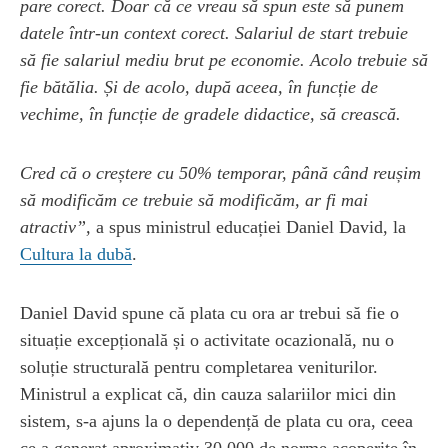
pare corect. Doar că ce vreau să spun este să punem
datele într-un context corect. Salariul de start trebuie
să fie salariul mediu brut pe economie. Acolo trebuie să
fie bătălia. Și de acolo, după aceea, în funcție de
vechime, în funcție de gradele didactice, să crească.
Cred că o creștere cu 50% temporar, până când reușim
să modificăm ce trebuie să modificăm, ar fi mai
atractiv”,
a spus ministrul educației Daniel David, la
Cultura la dubă
.
Daniel David spune că plata cu ora ar trebui să fie o
situație excepțională și o activitate ocazională, nu o
soluție structurală pentru completarea veniturilor.
Ministrul a explicat că, din cauza salariilor mici din
sistem, s-a ajuns la o dependență de plata cu ora, ceea
ce a generat aproximativ 30.000 de norme acoperite în