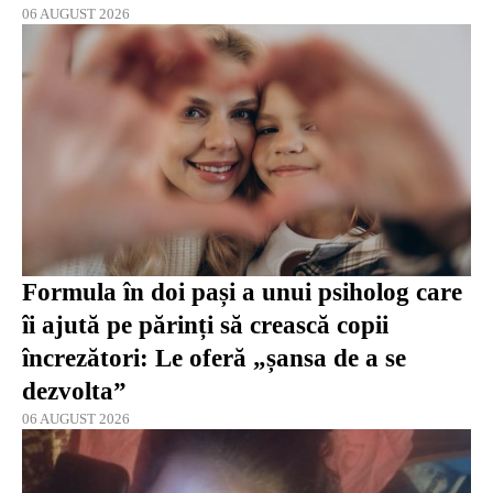
06 AUGUST 2026
Formula în doi pași a unui psiholog care
îi ajută pe părinți să crească copii
încrezători: Le oferă „șansa de a se
dezvolta”
06 AUGUST 2026