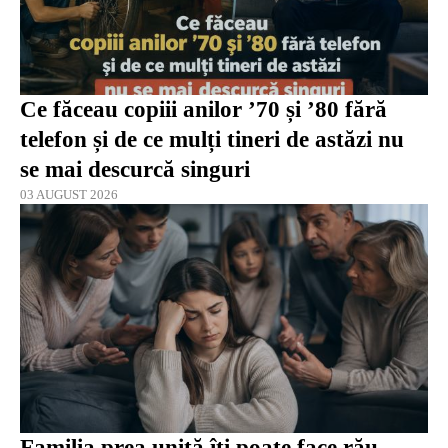
Ce făceau copiii anilor ’70 și ’80 fără
telefon și de ce mulți tineri de astăzi nu
se mai descurcă singuri
03 AUGUST 2026
Familia prea unită îți poate face rău.