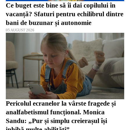
Ce buget este bine să îi dai copilului în
vacanță? Sfaturi pentru echilibrul dintre
bani de buzunar și autonomie
05 AUGUST 2026
Pericolul ecranelor la vârste fragede și
analfabetismul funcțional. Monica
Sandu: „Pur și simplu creierașul își
inhibă multe abilități”