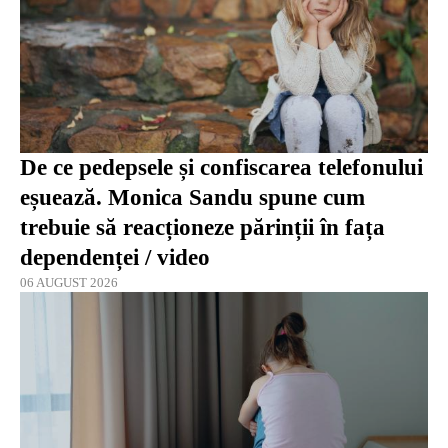
De ce pedepsele și confiscarea telefonului
eșuează. Monica Sandu spune cum
trebuie să reacționeze părinții în fața
dependenței / video
06 AUGUST 2026