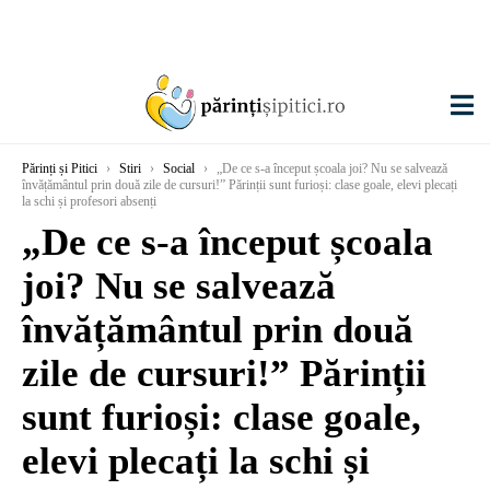
Părinți și Pitici
›
Stiri
›
Social
›
„De ce s-a început școala joi? Nu se salvează
învățământul prin două zile de cursuri!” Părinții sunt furioși: clase goale, elevi plecați
la schi și profesori absenți
„De ce s-a început școala
joi? Nu se salvează
învățământul prin două
zile de cursuri!” Părinții
sunt furioși: clase goale,
elevi plecați la schi și