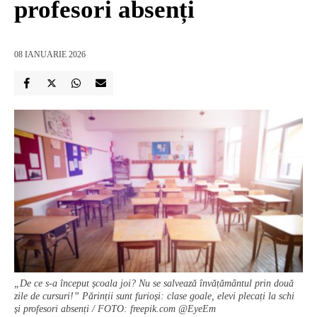
profesori absenți
08 IANUARIE 2026
„De ce s-a început școala joi? Nu se salvează învățământul prin două
zile de cursuri!” Părinții sunt furioși: clase goale, elevi plecați la schi
și profesori absenți / FOTO: freepik.com @EyeEm