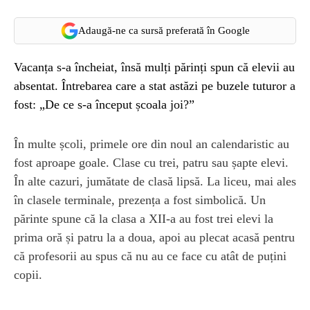
Adaugă-ne ca sursă preferată în Google
Vacanța s-a încheiat, însă mulți părinți spun că elevii au
absentat. Întrebarea care a stat astăzi pe buzele tuturor a
fost: „De ce s-a început școala joi?”
În multe școli, primele ore din noul an calendaristic au
fost aproape goale. Clase cu trei, patru sau șapte elevi.
În alte cazuri, jumătate de clasă lipsă. La liceu, mai ales
în clasele terminale, prezența a fost simbolică. Un
părinte spune că la clasa a XII-a au fost trei elevi la
prima oră și patru la a doua, apoi au plecat acasă pentru
că profesorii au spus că nu au ce face cu atât de puțini
copii.