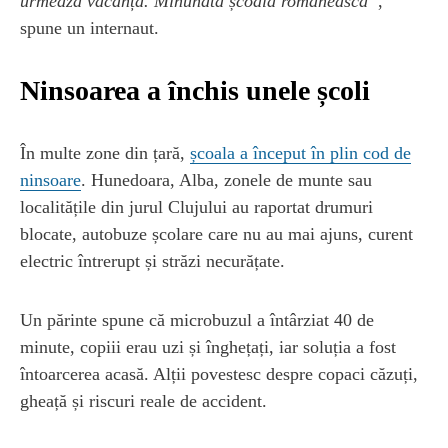
urmează vacanța. Minunata școală românească”
,
spune un internaut.
Ninsoarea a închis unele școli
În multe zone din țară,
școala a început în plin cod de
ninsoare
. Hunedoara, Alba, zonele de munte sau
localitățile din jurul Clujului au raportat drumuri
blocate, autobuze școlare care nu au mai ajuns, curent
electric întrerupt și străzi necurățate.
Un părinte spune că microbuzul a întârziat 40 de
minute, copiii erau uzi și înghețați, iar soluția a fost
întoarcerea acasă. Alții povestesc despre copaci căzuți,
gheață și riscuri reale de accident.