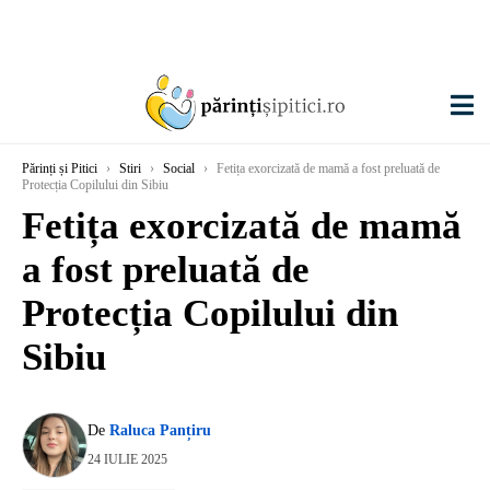
Părinți și Pitici
›
Stiri
›
Social
›
Fetița exorcizată de mamă a fost preluată de
Protecția Copilului din Sibiu
Fetița exorcizată de mamă
a fost preluată de
Protecția Copilului din
Sibiu
De
Raluca Panțiru
24 IULIE 2025