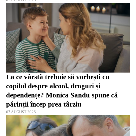
La ce vârstă trebuie să vorbești cu
copilul despre alcool, droguri și
dependențe? Monica Sandu spune că
părinții încep prea târziu
07 AUGUST 2026