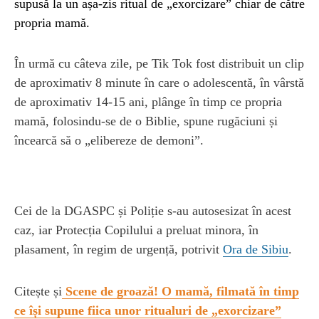
supusă la un așa-zis ritual de „exorcizare” chiar de către
propria mamă.
În urmă cu câteva zile, pe Tik Tok fost distribuit un clip
de aproximativ 8 minute în care o adolescentă, în vârstă
de aproximativ 14-15 ani, plânge în timp ce propria
mamă, folosindu-se de o Biblie, spune rugăciuni și
încearcă să o „elibereze de demoni”.
Cei de la DGASPC și Poliție s-au autosesizat în acest
caz, iar Protecția Copilului a preluat minora, în
plasament, în regim de urgență, potrivit
Ora de Sibiu
.
Citește și
Scene de groază! O mamă, filmată în timp
ce își supune fiica unor ritualuri de „exorcizare”