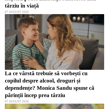
târziu în viață
07 AUGUST 2026
La ce vârstă trebuie să vorbești cu
copilul despre alcool, droguri și
dependențe? Monica Sandu spune că
părinții încep prea târziu
07 AUGUST 2026