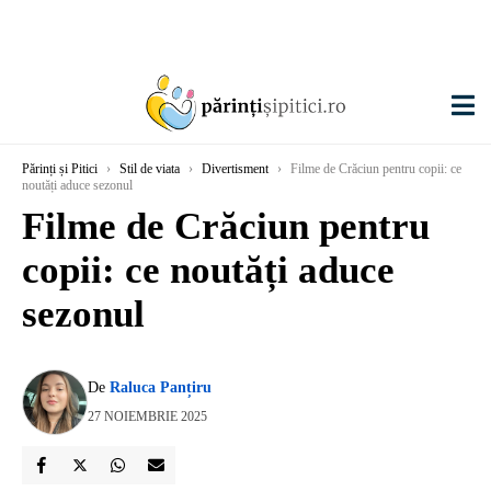
Părinți și Pitici
›
Stil de viata
›
Divertisment
›
Filme de Crăciun pentru copii: ce
noutăți aduce sezonul
Filme de Crăciun pentru
copii: ce noutăți aduce
sezonul
De
Raluca Panțiru
27 NOIEMBRIE 2025