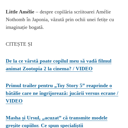
Little Amélie
– despre copilăria scriitoarei Amélie
Nothomb în Japonia, văzută prin ochii unei fetițe cu
imaginație bogată.
CITEȘTE ȘI
De la ce vârstă poate copilul meu să vadă filmul
animat Zootopia 2 la cinema? / VIDEO
Primul trailer pentru „Toy Story 5” reaprinde o
bătălie care ne îngrijorează: jucării versus ecrane /
VIDEO
Masha și Ursul, „acuzat” că transmite modele
greșite copiilor. Ce spun specialiștii