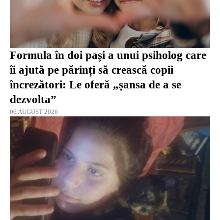
Formula în doi pași a unui psiholog care
îi ajută pe părinți să crească copii
încrezători: Le oferă „șansa de a se
dezvolta”
06 AUGUST 2026