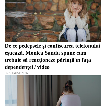
De ce pedepsele și confiscarea telefonului
eșuează. Monica Sandu spune cum
trebuie să reacționeze părinții în fața
dependenței / video
06 AUGUST 2026