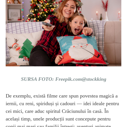
SURSA FOTO: Freepik.com@stockking
De exemplu, există filme care spun povestea magică a
iernii, cu reni, spiriduși și cadouri — idei ideale pentru
cei mici, care aduc spiritul Crăciunului în casă. În
același timp, unele producții sunt concepute pentru
copii mai mari sau familii întregi: aventuri animate,