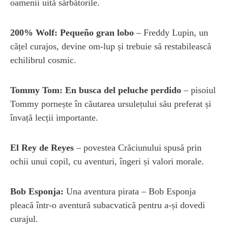
oamenii uită sărbătorile.
200% Wolf: Pequeño gran lobo
– Freddy Lupin, un
cățel curajos, devine om-lup și trebuie să restabilească
echilibrul cosmic.
Tommy Tom: En busca del peluche perdido
– pisoiul
Tommy pornește în căutarea ursulețului său preferat și
învață lecții importante.
El Rey de Reyes
– povestea Crăciunului spusă prin
ochii unui copil, cu aventuri, îngeri și valori morale.
Bob Esponja:
Una aventura pirata – Bob Esponja
pleacă într-o aventură subacvatică pentru a-și dovedi
curajul.