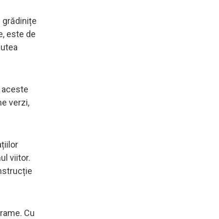
n grădinițe
ie, este de
putea
, aceste
e verzi,
iilor
l viitor.
nstrucție
ograme. Cu