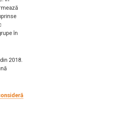
formează
uprinse
c
grupe în
 din 2018.
ună
 consideră