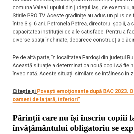
comuna Valea Lupului din județul Iași, de exemplu, au
Știrile PRO TV. Aceste grădinițe au adus un plus de 
între 3 și 6 ani. Petronela Petrea, directorul școlii,
capacitatea instituției de a le satisface. Pentru a fa
diverse spații închiriate, deoarece construcția clădi
Pe de altă parte, în localitatea Pardoși din județul B
Această situație a determinat ca nouă copii să fie 
învecinată. Aceste situații similare se întâlnesc în 
Citește și
Poveşti emoţionante după BAC 2023. O ol
oameni de la ţară, inferiori”
Părinții care nu își înscriu copiii 
învățământului obligatoriu se exp