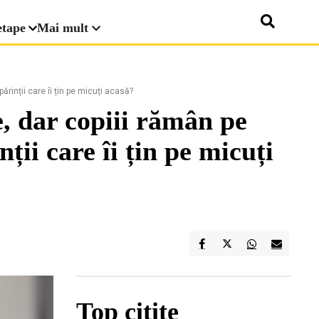
etape
Mai mult
ărinții care îi țin pe micuți acasă?
e, dar copiii rămân pe
ții care îi țin pe micuți
Top citite