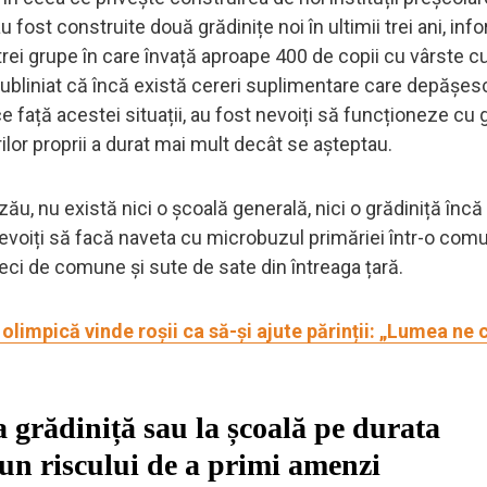
 fost construite două grădinițe noi în ultimii trei ani, in
trei grupe în care învață aproape 400 de copii cu vârste c
 a subliniat că încă există cereri suplimentare care depășes
ce față acestei situații, au fost nevoiți să funcționeze cu 
rilor proprii a durat mai mult decât se așteptau.
uzău, nu există nici o școală generală, nici o grădiniță încă
nevoiți să facă naveta cu microbuzul primăriei într-o com
zeci de comune și sute de sate din întreaga țară.
impică vinde roșii ca să-și ajute părinții: „Lumea ne
la grădiniță sau la școală pe durata
un riscului de a primi amenzi