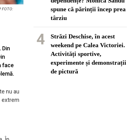
dependențe? Monica Sandu
spune că părinții încep prea
ă? FOTO:
târziu
4
Străzi Deschise, în acest
weekend pe Calea Victoriei.
. Din
Activități sportive,
Din
experimente și demonstrații
a face
de pictură
blemă.
cte nu au
te extrem
. În