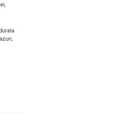
ei,
 durata
azuri,