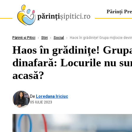
Părinți Pre
Părinți și Pitici
›
Stiri
›
Social
›
Haos în grădinițe! Grupa mijlocie devine
Haos în grădinițe! Grupa
dinafară: Locurile nu sun
acasă?
De
Loredana Iriciuc
05 IULIE 2023