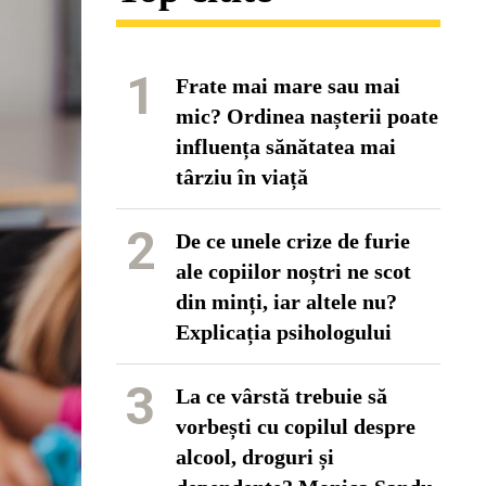
1
Frate mai mare sau mai
mic? Ordinea nașterii poate
influența sănătatea mai
târziu în viață
2
De ce unele crize de furie
ale copiilor noștri ne scot
din minți, iar altele nu?
Explicația psihologului
3
La ce vârstă trebuie să
vorbești cu copilul despre
alcool, droguri și