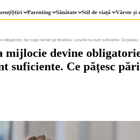
zenți
Știri
Parenting
Sănătate
Stil de viață
Vârste și 
 obligatorie, dar copiii rămân pe dinafară: Locurile nu sunt suficiente. Ce pățesc p
 mijlocie devine obligatori
t suficiente. Ce pățesc părin