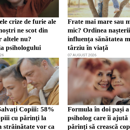
le crize de furie ale
Frate mai mare sau 
noștri ne scot din
mic? Ordinea nașteri
r altele nu?
influența sănătatea m
ia psihologului
târziu în viață
26
07 AUGUST 2026
alvaţi Copiii: 58%
Formula în doi pași a
piii cu părinţi la
psiholog care îi ajută
 străinătate vor ca
părinți să crească cop