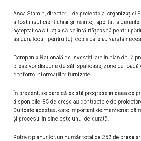
Anca Stamin, directorul de proiecte al organizației Sa
a fost insuficient chiar și înainte, raportat la cereril
așteptat ca situația să se înrăutățească pentru părin
asigura locuri pentru toți copiii care au vârsta nece
Compania Națională de Investiții are în plan două p
creșe vor dispune de săli spațioase, zone de joacă g
conform informațiilor furnizate.
În prezent, se pare că există progrese în ceea ce p
disponibile, 85 de creșe au contractele de proiectare 
Cu toate acestea, este important de menționat că ma
și procesul în sine este unul de durată.
Potrivit planurilor, un număr total de 252 de creșe a