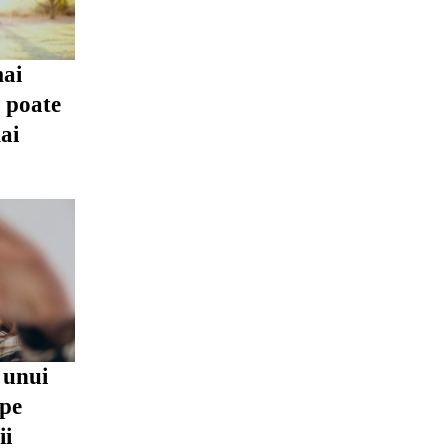
mai
i poate
ai
 unui
 pe
ii