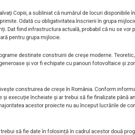
lvați Copiii, a subliniat că numărul de locuri disponibile î
e primite. Odată cu obligativitatea înscrierii în grupa mijloc
ți. Dat fiind infrastructura actuală, probabil că nu se vor 
sară pentru grupa mijlocie.
rograme destinate construirii de creșe moderne. Teoretic
eneroase și vor fi echipate cu panouri fotovoltaice și zon
rivește construirea de creșe în România. Conform informaț
și execuție încheiate și ar trebui să fie finalizate până anu
joritatea acestor proiecte nu au început lucrările de co
r trebui să fie date în folosință în cadrul acestor două pr