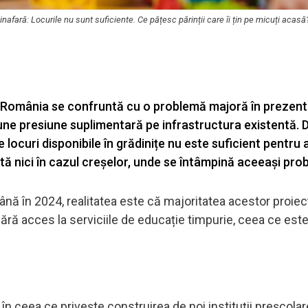
inafară: Locurile nu sunt suficiente. Ce pățesc părinții care îi țin pe micuți acas
din România se confruntă cu o problemă majoră în prezent
pune presiune suplimentară pe infrastructura existentă. 
e locuri disponibile în grădinițe nu este suficient pentru 
rită nici în cazul creșelor, unde se întâmpină aceeași pro
până în 2024, realitatea este că majoritatea acestor proie
 fără acces la serviciile de educație timpurie, ceea ce es
n ceea ce privește construirea de noi instituții preșcolare