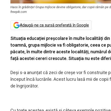
Haos în grădinițe! Grupa mijlocie devine obligatorie, dar copiii rămân pe d
freepik.com
Adaugă-ne ca sursă preferată în Google
Situația educației preșcolare în multe localități 
toamnă, grupa mijlocie va fi obligatorie, ceea ce 
păcate, în multe dintre aceste localități, numărul d
față acestei cereri crescute. Situația nu este dife
Deși s-a anunțat că zeci de creșe vor fi construite 
început încă lucrările. Acest lucru lasă mii de copii
de îngrijorător.
Cu toate acestea, există și câteva exemple pozitive î