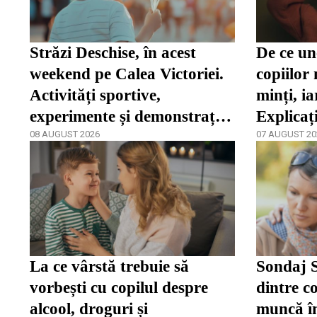
Străzi Deschise, în acest
De ce une
weekend pe Calea Victoriei.
copiilor 
Activități sportive,
minți, ia
experimente și demonstrații
Explicaț
de pictură
08 AUGUST 2026
07 AUGUST 20
La ce vârstă trebuie să
Sondaj S
vorbești cu copilul despre
dintre co
alcool, droguri și
muncă în