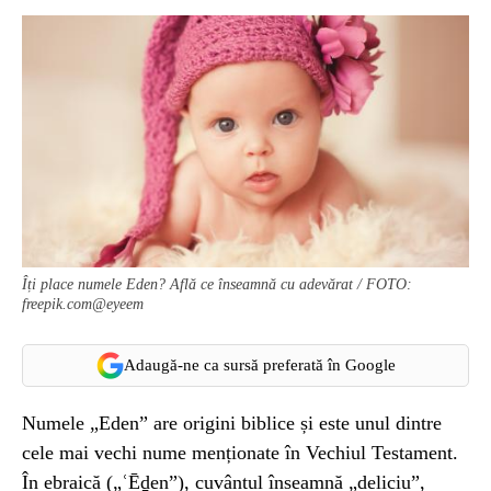
Îți place numele Eden? Află ce înseamnă cu adevărat / FOTO:
freepik.com@eyeem
Adaugă-ne ca sursă preferată în Google
Numele „Eden” are origini biblice și este unul dintre
cele mai vechi nume menționate în Vechiul Testament.
În ebraică („ʿĒḏen”), cuvântul înseamnă „deliciu”,