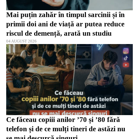
Mai puțin zahăr în timpul sarcinii și în
primii doi ani de viață ar putea reduce
riscul de demență, arată un studiu
04 AUGUST 2026
Ce făceau copiii anilor ’70 și ’80 fără
telefon și de ce mulți tineri de astăzi nu
se mai descurcă singuri