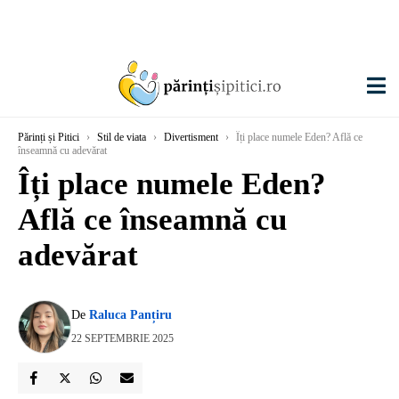
Părinți și Pitici
›
Stil de viata
›
Divertisment
›
Îți place numele Eden? Află ce
înseamnă cu adevărat
Îți place numele Eden?
Află ce înseamnă cu
adevărat
De
Raluca Panțiru
22 SEPTEMBRIE 2025