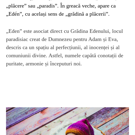
„plăcere” sau „paradis”. În greacă veche, apare ca
„Edén”, cu același sens de „grădină a plăcerii”.
„Eden” este asociat direct cu Grădina Edenului, locul
paradisiac creat de Dumnezeu pentru Adam și Eva,
descris ca un spațiu al perfecțiunii, al inocenței și al
comuniunii divine. Astfel, numele capătă conotații de
puritate, armonie și începuturi noi.